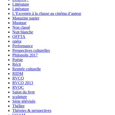
Littérature
Littérature
L’Excentris à la chasse au cinéma d’auteur
Magazine papier
Musique
Non classé
Nuit blanche
OFFTA
opéra
Performance
Perspectives culturelles
Philopolis 2017
Poésie
Récit
Rentrée culturelle
RIDM
RVCQ
RVCQ 2013
RVQC
Salon du livre
sculpture
Série télévisée
Théâtre
Théories & perspectives