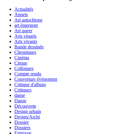
Actualités
Appels
Art autochtone
art émergent
Art queer
Arts visuels
Arts vivants
Bande dessinée
Chroniques
Cinéma
Cirque
Colloques
Compte rendu
Couverture évènement
Critique d'album
Critiques
danse
Danse
Découverte
Design urbain
Design/Archi
Dossier
Dossiers
Entrevue