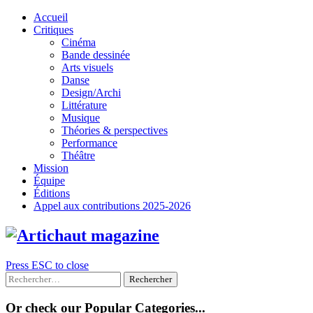
Skip
Accueil
to
Critiques
content
Cinéma
Bande dessinée
Arts visuels
Danse
Design/Archi
Littérature
Musique
Théories & perspectives
Performance
Théâtre
Mission
Équipe
Éditions
Appel aux contributions 2025-2026
Press ESC to close
Rechercher :
Or check our Popular Categories...