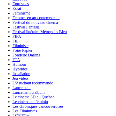
Entrevues
Essai
Féminisme
Femmes en art contemporain
Festival du nouveau cinéma
Festival Fantasia
Festival littéraire Métropolis Bleu
FIFA
FIL
Filministe
Foire Papier
Fonderie Darling
FTA
Humour
Hybrides
Installation
Jeu vidéo
L'Artichaut recommande
Lancement
Lancement d'album
Le cinéma 3D au Québec
Le cinéma au féminin
Les chroniques vancouveroises
Les Filministes
LGBTQ+