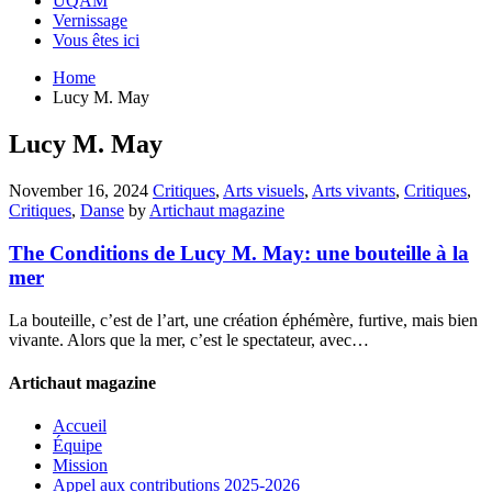
UQAM
Vernissage
Vous êtes ici
Home
Lucy M. May
Lucy M. May
November 16, 2024
Critiques
,
Arts visuels
,
Arts vivants
,
Critiques
,
Critiques
,
Danse
by
Artichaut magazine
The Conditions de Lucy M. May: une bouteille à la
mer
La bouteille, c’est de l’art, une création éphémère, furtive, mais bien
vivante. Alors que la mer, c’est le spectateur, avec…
Artichaut magazine
Accueil
Équipe
Mission
Appel aux contributions 2025-2026