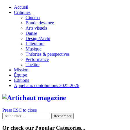
Skip
Accueil
to
Critiques
content
Cinéma
Bande dessinée
Arts visuels
Danse
Design/Archi
Littérature
Musique
Théories & perspectives
Performance
Théâtre
Mission
Équipe
Éditions
Appel aux contributions 2025-2026
Press ESC to close
Rechercher :
Or check our Popular Categories...