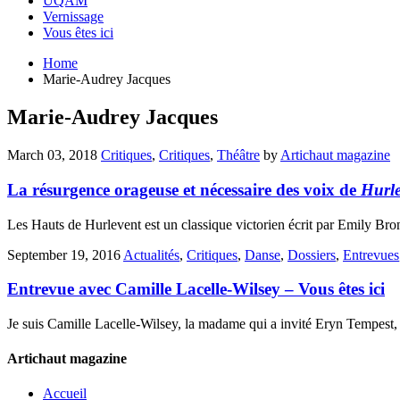
UQAM
Vernissage
Vous êtes ici
Home
Marie-Audrey Jacques
Marie-Audrey Jacques
March 03, 2018
Critiques
,
Critiques
,
Théâtre
by
Artichaut magazine
La résurgence orageuse et nécessaire des voix de
Hurle
Les Hauts de Hurlevent est un classique victorien écrit par Emily Br
September 19, 2016
Actualités
,
Critiques
,
Danse
,
Dossiers
,
Entrevues
Entrevue avec Camille Lacelle-Wilsey – Vous êtes ici
Je suis Camille Lacelle-Wilsey, la madame qui a invité Eryn Tempest,
Artichaut magazine
Accueil