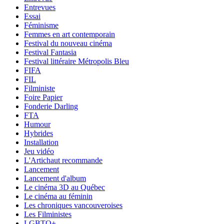
Entrevues
Essai
Féminisme
Femmes en art contemporain
Festival du nouveau cinéma
Festival Fantasia
Festival littéraire Métropolis Bleu
FIFA
FIL
Filministe
Foire Papier
Fonderie Darling
FTA
Humour
Hybrides
Installation
Jeu vidéo
L'Artichaut recommande
Lancement
Lancement d'album
Le cinéma 3D au Québec
Le cinéma au féminin
Les chroniques vancouveroises
Les Filministes
LGBTQ+