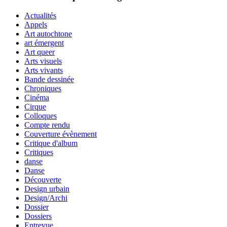
Actualités
Appels
Art autochtone
art émergent
Art queer
Arts visuels
Arts vivants
Bande dessinée
Chroniques
Cinéma
Cirque
Colloques
Compte rendu
Couverture évènement
Critique d'album
Critiques
danse
Danse
Découverte
Design urbain
Design/Archi
Dossier
Dossiers
Entrevue