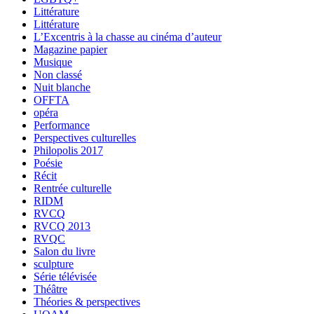
Littérature
Littérature
L’Excentris à la chasse au cinéma d’auteur
Magazine papier
Musique
Non classé
Nuit blanche
OFFTA
opéra
Performance
Perspectives culturelles
Philopolis 2017
Poésie
Récit
Rentrée culturelle
RIDM
RVCQ
RVCQ 2013
RVQC
Salon du livre
sculpture
Série télévisée
Théâtre
Théories & perspectives