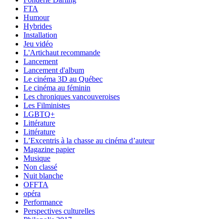
FTA
Humour
Hybrides
Installation
Jeu vidéo
L'Artichaut recommande
Lancement
Lancement d'album
Le cinéma 3D au Québec
Le cinéma au féminin
Les chroniques vancouveroises
Les Filministes
LGBTQ+
Littérature
Littérature
L’Excentris à la chasse au cinéma d’auteur
Magazine papier
Musique
Non classé
Nuit blanche
OFFTA
opéra
Performance
Perspectives culturelles