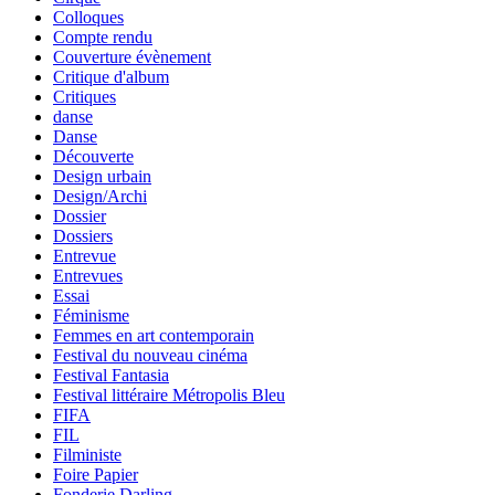
Colloques
Compte rendu
Couverture évènement
Critique d'album
Critiques
danse
Danse
Découverte
Design urbain
Design/Archi
Dossier
Dossiers
Entrevue
Entrevues
Essai
Féminisme
Femmes en art contemporain
Festival du nouveau cinéma
Festival Fantasia
Festival littéraire Métropolis Bleu
FIFA
FIL
Filministe
Foire Papier
Fonderie Darling