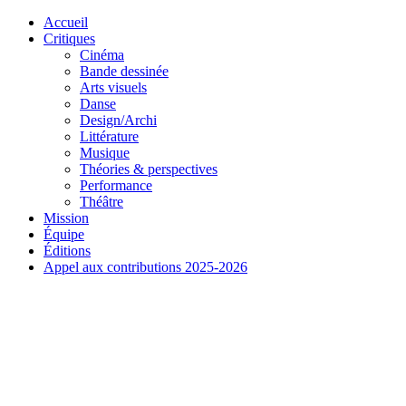
Skip
Accueil
to
Critiques
content
Cinéma
Bande dessinée
Arts visuels
Danse
Design/Archi
Littérature
Musique
Théories & perspectives
Performance
Théâtre
Mission
Équipe
Éditions
Appel aux contributions 2025-2026