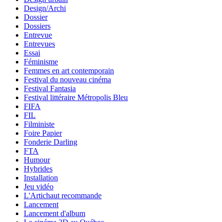
Design/Archi
Dossier
Dossiers
Entrevue
Entrevues
Essai
Féminisme
Femmes en art contemporain
Festival du nouveau cinéma
Festival Fantasia
Festival littéraire Métropolis Bleu
FIFA
FIL
Filministe
Foire Papier
Fonderie Darling
FTA
Humour
Hybrides
Installation
Jeu vidéo
L'Artichaut recommande
Lancement
Lancement d'album