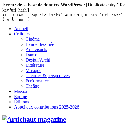
Erreur de la base de données WordPress :
[Duplicate entry '' for
key 'url_hash']
ALTER TABLE `wp_blc_links` ADD UNIQUE KEY `url_hash`
(`url_hash`)
Skip
Accueil
to
Critiques
content
Cinéma
Bande dessinée
Arts visuels
Danse
Design/Archi
Littérature
Musique
Théories & perspectives
Performance
Théâtre
Mission
Équipe
Éditions
Appel aux contributions 2025-2026