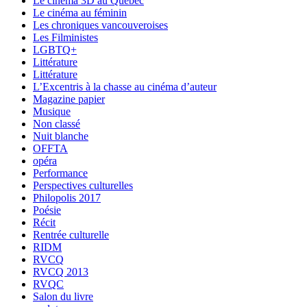
Le cinéma 3D au Québec
Le cinéma au féminin
Les chroniques vancouveroises
Les Filministes
LGBTQ+
Littérature
Littérature
L’Excentris à la chasse au cinéma d’auteur
Magazine papier
Musique
Non classé
Nuit blanche
OFFTA
opéra
Performance
Perspectives culturelles
Philopolis 2017
Poésie
Récit
Rentrée culturelle
RIDM
RVCQ
RVCQ 2013
RVQC
Salon du livre