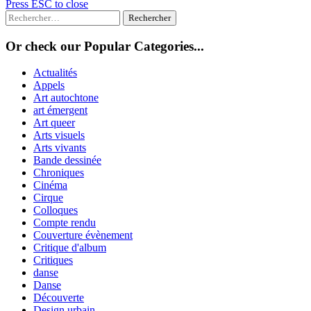
Press ESC to close
Rechercher :
Or check our Popular Categories...
Actualités
Appels
Art autochtone
art émergent
Art queer
Arts visuels
Arts vivants
Bande dessinée
Chroniques
Cinéma
Cirque
Colloques
Compte rendu
Couverture évènement
Critique d'album
Critiques
danse
Danse
Découverte
Design urbain