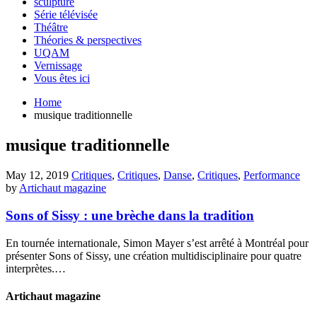
sculpture
Série télévisée
Théâtre
Théories & perspectives
UQAM
Vernissage
Vous êtes ici
Home
musique traditionnelle
musique traditionnelle
May 12, 2019
Critiques
,
Critiques
,
Danse
,
Critiques
,
Performance
by
Artichaut magazine
Sons of Sissy : une brèche dans la tradition
En tournée internationale, Simon Mayer s’est arrêté à Montréal pour
présenter Sons of Sissy, une création multidisciplinaire pour quatre
interprètes.…
Artichaut magazine