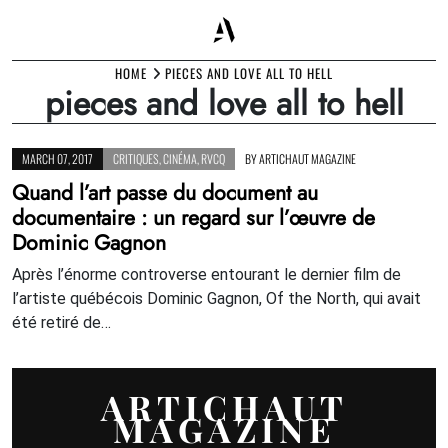
Skip
HOME
PIECES AND LOVE ALL TO HELL
pieces and love all to hell
to
content
MARCH 07, 2017
CRITIQUES
,
CINÉMA
,
RVCQ
BY
ARTICHAUT MAGAZINE
Quand l’art passe du document au
documentaire : un regard sur l’œuvre de
Dominic Gagnon
Après l’énorme controverse entourant le dernier film de
l’artiste québécois Dominic Gagnon, Of the North, qui avait
été retiré de…
ARTICHAUT
MAGAZINE