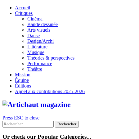
Skip
Accueil
to
Critiques
content
Cinéma
Bande dessinée
Arts visuels
Danse
Design/Archi
Littérature
Musique
Théories & perspectives
Performance
Théâtre
Mission
Équipe
Éditions
Appel aux contributions 2025-2026
Press ESC to close
Rechercher :
Or check our Popular Categories...