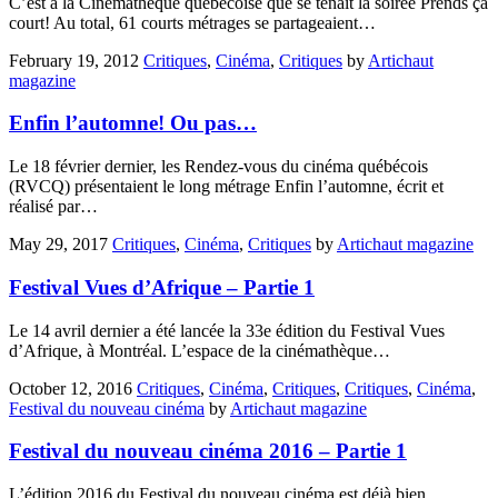
C’est à la Cinémathèque québécoise que se tenait la soirée Prends ça
court! Au total, 61 courts métrages se partageaient…
February 19, 2012
Critiques
,
Cinéma
,
Critiques
by
Artichaut
magazine
Enfin l’automne! Ou pas…
Le 18 février dernier, les Rendez-vous du cinéma québécois
(RVCQ) présentaient le long métrage Enfin l’automne, écrit et
réalisé par…
May 29, 2017
Critiques
,
Cinéma
,
Critiques
by
Artichaut magazine
Festival Vues d’Afrique – Partie 1
Le 14 avril dernier a été lancée la 33e édition du Festival Vues
d’Afrique, à Montréal. L’espace de la cinémathèque…
October 12, 2016
Critiques
,
Cinéma
,
Critiques
,
Critiques
,
Cinéma
,
Festival du nouveau cinéma
by
Artichaut magazine
Festival du nouveau cinéma 2016 – Partie 1
L’édition 2016 du Festival du nouveau cinéma est déjà bien