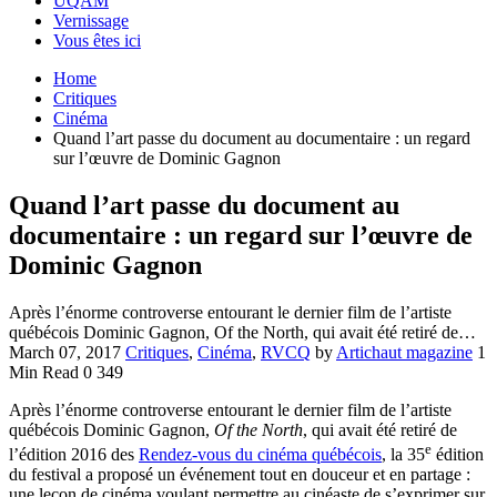
UQAM
Vernissage
Vous êtes ici
Home
Critiques
Cinéma
Quand l’art passe du document au documentaire : un regard
sur l’œuvre de Dominic Gagnon
Quand l’art passe du document au
documentaire : un regard sur l’œuvre de
Dominic Gagnon
Après l’énorme controverse entourant le dernier film de l’artiste
québécois Dominic Gagnon, Of the North, qui avait été retiré de…
March 07, 2017
Critiques
,
Cinéma
,
RVCQ
by
Artichaut magazine
1
Min Read
0
349
Après l’énorme controverse entourant le dernier film de l’artiste
québécois Dominic Gagnon,
Of the North
, qui avait été retiré de
e
l’édition 2016 des
Rendez-vous du cinéma québécois
, la 35
édition
du festival a proposé un événement tout en douceur et en partage :
une leçon de cinéma voulant permettre au cinéaste de s’exprimer sur