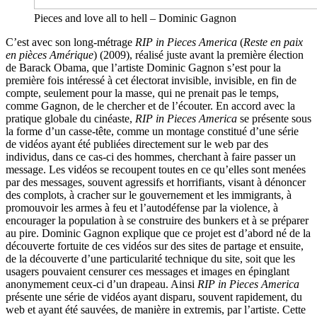
Pieces and love all to hell – Dominic Gagnon
C’est avec son long-métrage
RIP in Pieces America
(
Reste en paix
en pièces Amérique
) (2009), réalisé juste avant la première élection
de Barack Obama, que l’artiste Dominic Gagnon s’est pour la
première fois intéressé à cet électorat invisible, invisible, en fin de
compte, seulement pour la masse, qui ne prenait pas le temps,
comme Gagnon, de le chercher et de l’écouter. En accord avec la
pratique globale du cinéaste,
RIP in Pieces America
se présente sous
la forme d’un casse-tête, comme un montage constitué d’une série
de vidéos ayant été publiées directement sur le web par des
individus, dans ce cas-ci des hommes, cherchant à faire passer un
message. Les vidéos se recoupent toutes en ce qu’elles sont menées
par des messages, souvent agressifs et horrifiants, visant à dénoncer
des complots, à cracher sur le gouvernement et les immigrants, à
promouvoir les armes à feu et l’autodéfense par la violence, à
encourager la population à se construire des bunkers et à se préparer
au pire. Dominic Gagnon explique que ce projet est d’abord né de la
découverte fortuite de ces vidéos sur des sites de partage et ensuite,
de la découverte d’une particularité technique du site, soit que les
usagers pouvaient censurer ces messages et images en épinglant
anonymement ceux-ci d’un drapeau. Ainsi
RIP in Pieces America
présente une série de vidéos ayant disparu, souvent rapidement, du
web et ayant été sauvées, de manière in extremis, par l’artiste. Cette