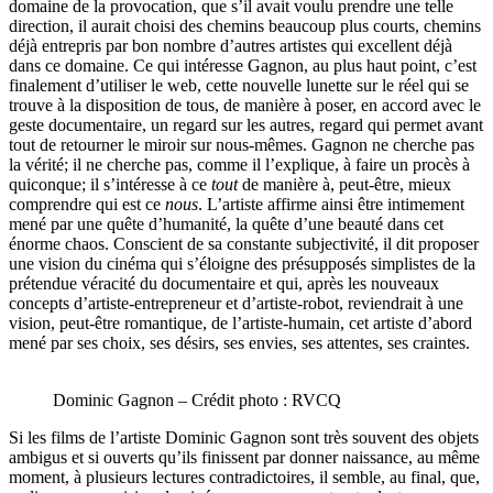
domaine de la provocation, que s’il avait voulu prendre une telle
direction, il aurait choisi des chemins beaucoup plus courts, chemins
déjà entrepris par bon nombre d’autres artistes qui excellent déjà
dans ce domaine. Ce qui intéresse Gagnon, au plus haut point, c’est
finalement d’utiliser le web, cette nouvelle lunette sur le réel qui se
trouve à la disposition de tous, de manière à poser, en accord avec le
geste documentaire, un regard sur les autres, regard qui permet avant
tout de retourner le miroir sur nous-mêmes. Gagnon ne cherche pas
la vérité; il ne cherche pas, comme il l’explique, à faire un procès à
quiconque; il s’intéresse à ce
tout
de manière à, peut-être, mieux
comprendre qui est ce
nous
. L’artiste affirme ainsi être intimement
mené par une quête d’humanité, la quête d’une beauté dans cet
énorme chaos. Conscient de sa constante subjectivité, il dit proposer
une vision du cinéma qui s’éloigne des présupposés simplistes de la
prétendue véracité du documentaire et qui, après les nouveaux
concepts d’artiste-entrepreneur et d’artiste-robot, reviendrait à une
vision, peut-être romantique, de l’artiste-humain, cet artiste d’abord
mené par ses choix, ses désirs, ses envies, ses attentes, ses craintes.
Dominic Gagnon – Crédit photo : RVCQ
Si les films de l’artiste Dominic Gagnon sont très souvent des objets
ambigus et si ouverts qu’ils finissent par donner naissance, au même
moment, à plusieurs lectures contradictoires, il semble, au final, que,