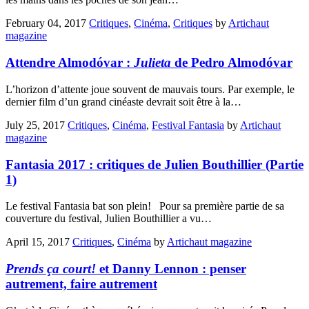
February 04, 2017
Critiques
,
Cinéma
,
Critiques
by
Artichaut
magazine
Attendre Almodóvar :
Julieta
de Pedro Almodóvar
L’horizon d’attente joue souvent de mauvais tours. Par exemple, le
dernier film d’un grand cinéaste devrait soit être à la…
July 25, 2017
Critiques
,
Cinéma
,
Festival Fantasia
by
Artichaut
magazine
Fantasia 2017 : critiques de Julien Bouthillier (Partie
1)
Le festival Fantasia bat son plein! Pour sa première partie de sa
couverture du festival, Julien Bouthillier a vu…
April 15, 2017
Critiques
,
Cinéma
by
Artichaut magazine
Prends ça court!
et Danny Lennon : penser
autrement, faire autrement