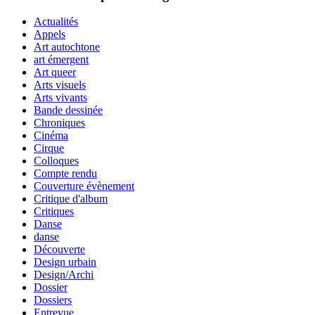
Actualités
Appels
Art autochtone
art émergent
Art queer
Arts visuels
Arts vivants
Bande dessinée
Chroniques
Cinéma
Cirque
Colloques
Compte rendu
Couverture évènement
Critique d'album
Critiques
Danse
danse
Découverte
Design urbain
Design/Archi
Dossier
Dossiers
Entrevue