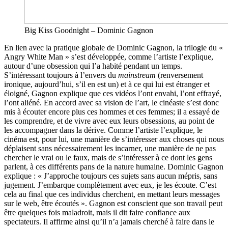
Big Kiss Goodnight – Dominic Gagnon
En lien avec la pratique globale de Dominic Gagnon, la trilogie du «
Angry White Man » s’est développée, comme l’artiste l’explique,
autour d’une obsession qui l’a habité pendant un temps.
S’intéressant toujours à l’envers du
mainstream
(renversement
ironique, aujourd’hui, s’il en est un) et à ce qui lui est étranger et
éloigné, Gagnon explique que ces vidéos l’ont envahi, l’ont effrayé,
l’ont aliéné. En accord avec sa vision de l’art, le cinéaste s’est donc
mis à écouter encore plus ces hommes et ces femmes; il a essayé de
les comprendre, et de vivre avec eux leurs obsessions, au point de
les accompagner dans la dérive. Comme l’artiste l’explique, le
cinéma est, pour lui, une manière de s’intéresser aux choses qui nous
déplaisent sans nécessairement les incarner, une manière de ne pas
chercher le vrai ou le faux, mais de s’intéresser à ce dont les gens
parlent, à ces différents pans de la nature humaine. Dominic Gagnon
explique : « J’approche toujours ces sujets sans aucun mépris, sans
jugement. J’embarque complètement avec eux, je les écoute. C’est
cela au final que ces individus cherchent, en mettant leurs messages
sur le web, être écoutés ». Gagnon est conscient que son travail peut
être quelques fois maladroit, mais il dit faire confiance aux
spectateurs. Il affirme ainsi qu’il n’a jamais cherché à faire dans le