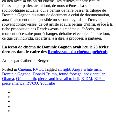
en lien avec sa vision du cinéma, ses œuvres et notre lecture
finissent par parler, avant tout, de nous-mêmes. La situation
sociopolitique actuelle, qui a permis de faire passer la trilogie de
Dominic Gagnon du statut de document à celui de documentation,
aura finalement rendu possible un second regard sur l’œuvre,
souvent controversée, de cet artiste et aura permis d’offrir, grâce à la
riche proposition des Rendez-vous du cinéma québécois, un
moment nécessaire pour échanger, débattre et écouter, à notre tour,
ce que cet individu, cet artiste, a à dire, à proposer, à partager.
La leçon de cinéma de Dominic Gagnon avait lieu le 23 févier
dernier, dans le cadre des
Rendez-vous du cinéma québécois
.
Article par Catherine Bergeron.
Posted in
Cinéma
,
RVCQ
Tagged
alt right
,
Angry white man
,
Dominic Gagnon
,
Donald Trump
,
found footage
,
hoax canular
,
Obama
,
Of the north
,
pieces and love all to hell
,
RIDM
,
RIP in
piece america
,
RVCQ
,
YouTube