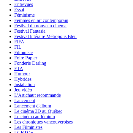
Entrevues
Essai
Féminisme
Femmes en art contemporain
Festival du nouveau cinéma
Festival Fantasia
Festival littéraire Métropolis Bleu
FIFA
FIL
Filministe
Foire Papier
Fonderie Darling
FTA
Humour
Hybrides
Installation
Jeu vidéo
L'Artichaut recommande
Lancement
Lancement d'album
Le cinéma 3D au Québec
Le cinéma au féminin
Les chroniques vancouveroises
Les Filministes
LGBTQ+