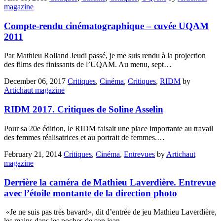
magazine
Compte-rendu cinématographique – cuvée UQAM
2011
Par Mathieu Rolland Jeudi passé, je me suis rendu à la projection
des films des finissants de l’UQAM. Au menu, sept…
December 06, 2017
Critiques
,
Cinéma
,
Critiques
,
RIDM
by
Artichaut magazine
RIDM 2017. Critiques de Soline Asselin
Pour sa 20e édition, le RIDM faisait une place importante au travail
des femmes réalisatrices et au portrait de femmes.…
February 21, 2014
Critiques
,
Cinéma
,
Entrevues
by
Artichaut
magazine
Derrière la caméra de Mathieu Laverdière. Entrevue
avec l’étoile montante de la direction photo
«Je ne suis pas très bavard», dit d’entrée de jeu Mathieu Laverdière,
les mains dans les poches de son jean…