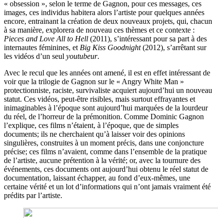
« obsession », selon le terme de Gagnon, pour ces messages, ces
images, ces individus habitera alors l’artiste pour quelques années
encore, entrainant la création de deux nouveaux projets, qui, chacun
à sa manière, explorera de nouveau ces thèmes et ce contexte :
Pieces and Love All to Hell
(2011), s’intéressant pour sa part à des
internautes féminines, et
Big Kiss Goodnight
(2012), s’arrêtant sur
les vidéos d’un seul
youtubeur
.
Avec le recul que les années ont amené, il est en effet intéressant de
voir que la trilogie de Gagnon sur le « Angry White Man »
protectionniste, raciste, survivaliste acquiert aujourd’hui un nouveau
statut. Ces vidéos, peut-être risibles, mais surtout effrayantes et
inimaginables à l’époque sont aujourd’hui marquées de la lourdeur
du réel, de l’horreur de la prémonition. Comme Dominic Gagnon
l’explique, ces films n’étaient, à l’époque, que de simples
documents; ils ne cherchaient qu’à laisser voir des opinions
singulières, construites à un moment précis, dans une conjoncture
précise; ces films n’avaient, comme dans l’ensemble de la pratique
de l’artiste, aucune prétention à la vérité; or, avec la tournure des
événements, ces documents ont aujourd’hui obtenu le réel statut de
documentation, laissant échapper, au fond d’eux-mêmes, une
certaine vérité et un lot d’informations qui n’ont jamais vraiment été
prédits par l’artiste.