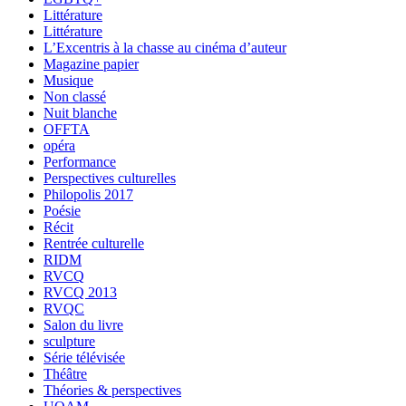
Littérature
Littérature
L’Excentris à la chasse au cinéma d’auteur
Magazine papier
Musique
Non classé
Nuit blanche
OFFTA
opéra
Performance
Perspectives culturelles
Philopolis 2017
Poésie
Récit
Rentrée culturelle
RIDM
RVCQ
RVCQ 2013
RVQC
Salon du livre
sculpture
Série télévisée
Théâtre
Théories & perspectives