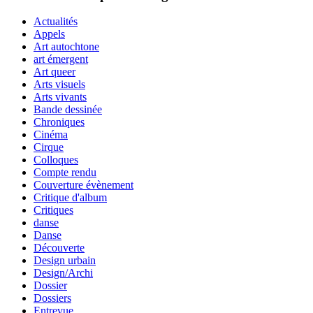
Actualités
Appels
Art autochtone
art émergent
Art queer
Arts visuels
Arts vivants
Bande dessinée
Chroniques
Cinéma
Cirque
Colloques
Compte rendu
Couverture évènement
Critique d'album
Critiques
danse
Danse
Découverte
Design urbain
Design/Archi
Dossier
Dossiers
Entrevue