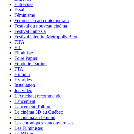
Entrevues
Essai
Féminisme
Femmes en art contemporain
Festival du nouveau cinéma
Festival Fantasia
Festival littéraire Métropolis Bleu
FIFA
FIL
Filministe
Foire Papier
Fonderie Darling
FTA
Humour
Hybrides
Installation
Jeu vidéo
L'Artichaut recommande
Lancement
Lancement d'album
Le cinéma 3D au Québec
Le cinéma au féminin
Les chroniques vancouveroises
Les Filministes
LGBTQ+