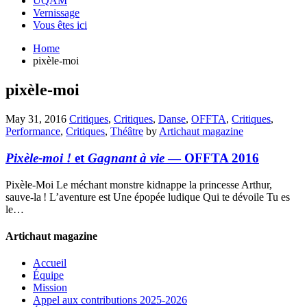
UQAM
Vernissage
Vous êtes ici
Home
pixèle-moi
pixèle-moi
May 31, 2016
Critiques
,
Critiques
,
Danse
,
OFFTA
,
Critiques
,
Performance
,
Critiques
,
Théâtre
by
Artichaut magazine
Pixèle-moi !
et
Gagnant à vie
— OFFTA 2016
Pixèle-Moi Le méchant monstre kidnappe la princesse Arthur,
sauve-la ! L’aventure est Une épopée ludique Qui te dévoile Tu es
le…
Artichaut magazine
Accueil
Équipe
Mission
Appel aux contributions 2025-2026