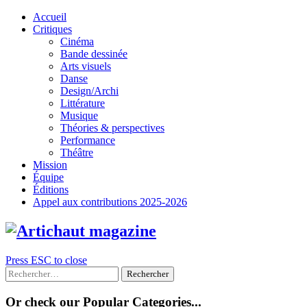
Skip
Accueil
to
Critiques
content
Cinéma
Bande dessinée
Arts visuels
Danse
Design/Archi
Littérature
Musique
Théories & perspectives
Performance
Théâtre
Mission
Équipe
Éditions
Appel aux contributions 2025-2026
Press ESC to close
Rechercher :
Or check our Popular Categories...