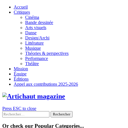
Skip
Accueil
to
Critiques
content
Cinéma
Bande dessinée
Arts visuels
Danse
Design/Archi
Littérature
Musique
Théories & perspectives
Performance
Théâtre
Mission
Équipe
Éditions
Appel aux contributions 2025-2026
Press ESC to close
Rechercher :
Or check our Popular Categories...