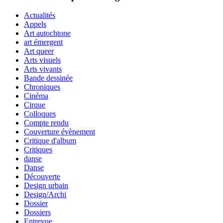
Actualités
Appels
Art autochtone
art émergent
Art queer
Arts visuels
Arts vivants
Bande dessinée
Chroniques
Cinéma
Cirque
Colloques
Compte rendu
Couverture évènement
Critique d'album
Critiques
danse
Danse
Découverte
Design urbain
Design/Archi
Dossier
Dossiers
Entrevue