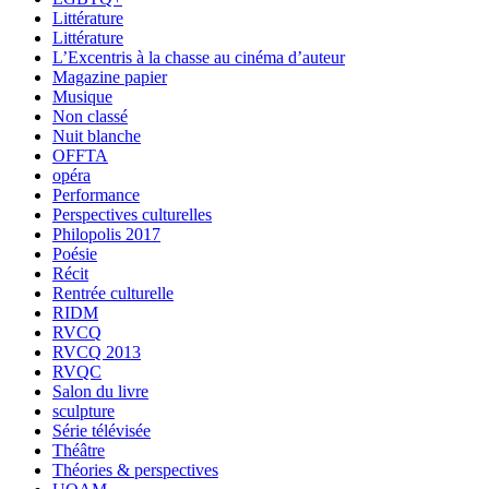
Littérature
Littérature
L’Excentris à la chasse au cinéma d’auteur
Magazine papier
Musique
Non classé
Nuit blanche
OFFTA
opéra
Performance
Perspectives culturelles
Philopolis 2017
Poésie
Récit
Rentrée culturelle
RIDM
RVCQ
RVCQ 2013
RVQC
Salon du livre
sculpture
Série télévisée
Théâtre
Théories & perspectives