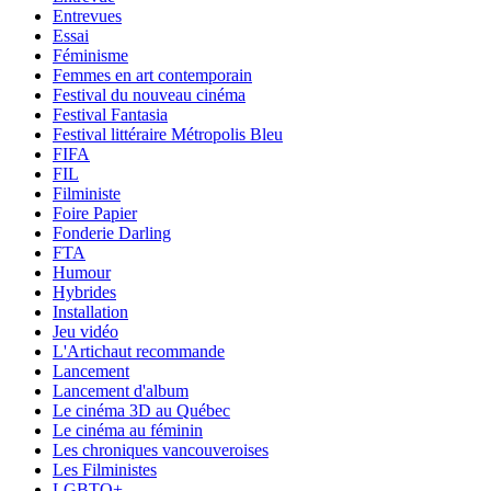
Entrevues
Essai
Féminisme
Femmes en art contemporain
Festival du nouveau cinéma
Festival Fantasia
Festival littéraire Métropolis Bleu
FIFA
FIL
Filministe
Foire Papier
Fonderie Darling
FTA
Humour
Hybrides
Installation
Jeu vidéo
L'Artichaut recommande
Lancement
Lancement d'album
Le cinéma 3D au Québec
Le cinéma au féminin
Les chroniques vancouveroises
Les Filministes
LGBTQ+