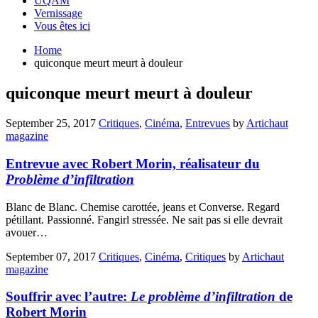
UQAM
Vernissage
Vous êtes ici
Home
quiconque meurt meurt à douleur
quiconque meurt meurt à douleur
September 25, 2017
Critiques
,
Cinéma
,
Entrevues
by
Artichaut
magazine
Entrevue avec Robert Morin, réalisateur du
Problème d’infiltration
Blanc de Blanc. Chemise carottée, jeans et Converse. Regard
pétillant. Passionné. Fangirl stressée. Ne sait pas si elle devrait
avouer…
September 07, 2017
Critiques
,
Cinéma
,
Critiques
by
Artichaut
magazine
Souffrir avec l’autre:
Le problème d’infiltration
de
Robert Morin