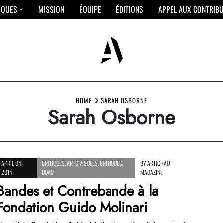
IQUES
MISSION
ÉQUIPE
ÉDITIONS
APPEL AUX CONTRIB
HOME
SARAH OSBORNE
Sarah Osborne
APRIL 04,
CRITIQUES
,
ARTS VISUELS
,
CRITIQUES
,
BY
ARTICHAUT
2014
UQAM
MAGAZINE
Bandes et Contrebande à la
Fondation Guido Molinari