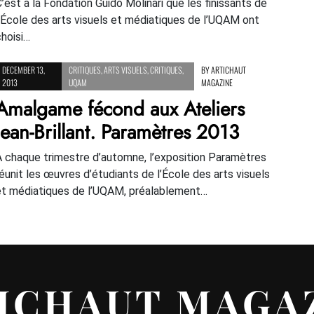
C’est à la Fondation Guido Molinari que les finissants de
l’École des arts visuels et médiatiques de l’UQAM ont
choisi…
DECEMBER 13,
CRITIQUES
,
ARTS VISUELS
,
CRITIQUES
,
BY
ARTICHAUT
2013
UQAM
MAGAZINE
Amalgame fécond aux Ateliers
Jean-Brillant. Paramètres 2013
À chaque trimestre d’automne, l’exposition Paramètres
réunit les œuvres d’étudiants de l’École des arts visuels
et médiatiques de l’UQAM, préalablement…
ICHAUT MAGA