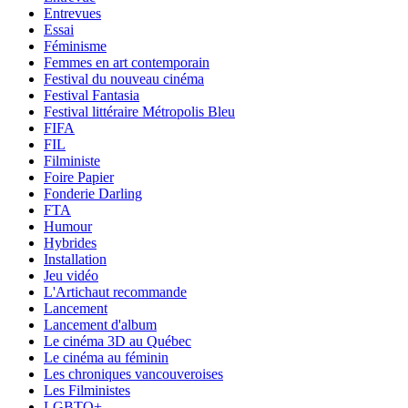
Entrevues
Essai
Féminisme
Femmes en art contemporain
Festival du nouveau cinéma
Festival Fantasia
Festival littéraire Métropolis Bleu
FIFA
FIL
Filministe
Foire Papier
Fonderie Darling
FTA
Humour
Hybrides
Installation
Jeu vidéo
L'Artichaut recommande
Lancement
Lancement d'album
Le cinéma 3D au Québec
Le cinéma au féminin
Les chroniques vancouveroises
Les Filministes
LGBTQ+