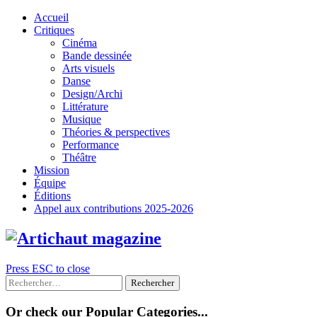
Skip
Accueil
to
Critiques
content
Cinéma
Bande dessinée
Arts visuels
Danse
Design/Archi
Littérature
Musique
Théories & perspectives
Performance
Théâtre
Mission
Équipe
Éditions
Appel aux contributions 2025-2026
Press ESC to close
Rechercher :
Or check our Popular Categories...