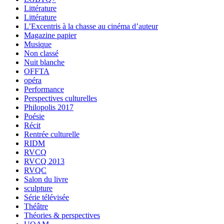
Littérature
Littérature
L’Excentris à la chasse au cinéma d’auteur
Magazine papier
Musique
Non classé
Nuit blanche
OFFTA
opéra
Performance
Perspectives culturelles
Philopolis 2017
Poésie
Récit
Rentrée culturelle
RIDM
RVCQ
RVCQ 2013
RVQC
Salon du livre
sculpture
Série télévisée
Théâtre
Théories & perspectives