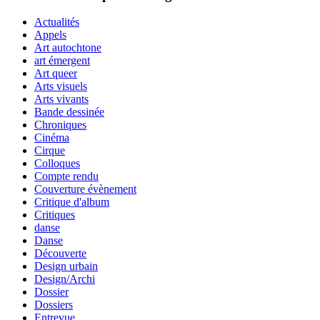
Actualités
Appels
Art autochtone
art émergent
Art queer
Arts visuels
Arts vivants
Bande dessinée
Chroniques
Cinéma
Cirque
Colloques
Compte rendu
Couverture évènement
Critique d'album
Critiques
danse
Danse
Découverte
Design urbain
Design/Archi
Dossier
Dossiers
Entrevue