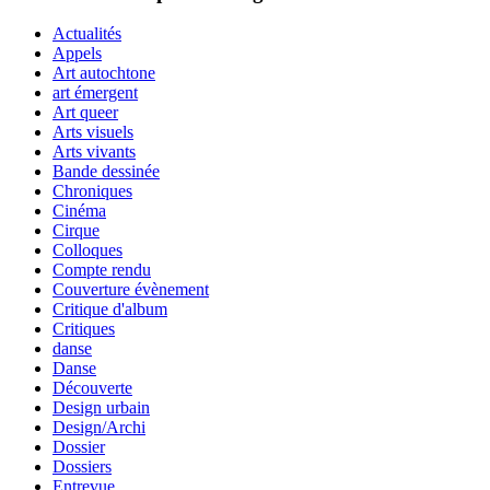
Actualités
Appels
Art autochtone
art émergent
Art queer
Arts visuels
Arts vivants
Bande dessinée
Chroniques
Cinéma
Cirque
Colloques
Compte rendu
Couverture évènement
Critique d'album
Critiques
danse
Danse
Découverte
Design urbain
Design/Archi
Dossier
Dossiers
Entrevue