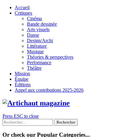
Skip
Accueil
to
Critiques
content
Cinéma
Bande dessinée
Arts visuels
Danse
Design/Archi
Littérature
Musique
Théories & perspectives
Performance
Théâtre
Mission
Équipe
Éditions
Appel aux contributions 2025-2026
Press ESC to close
Rechercher :
Or check our Popular Categories...