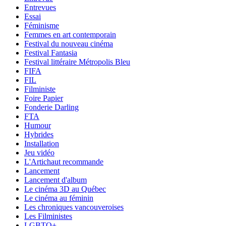
Entrevues
Essai
Féminisme
Femmes en art contemporain
Festival du nouveau cinéma
Festival Fantasia
Festival littéraire Métropolis Bleu
FIFA
FIL
Filministe
Foire Papier
Fonderie Darling
FTA
Humour
Hybrides
Installation
Jeu vidéo
L'Artichaut recommande
Lancement
Lancement d'album
Le cinéma 3D au Québec
Le cinéma au féminin
Les chroniques vancouveroises
Les Filministes
LGBTQ+