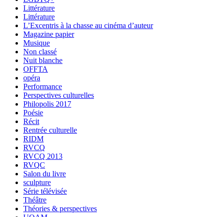
Littérature
Littérature
L’Excentris à la chasse au cinéma d’auteur
Magazine papier
Musique
Non classé
Nuit blanche
OFFTA
opéra
Performance
Perspectives culturelles
Philopolis 2017
Poésie
Récit
Rentrée culturelle
RIDM
RVCQ
RVCQ 2013
RVQC
Salon du livre
sculpture
Série télévisée
Théâtre
Théories & perspectives