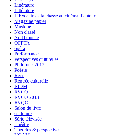
Littérature
Littérature
L’Excentris à la chasse au cinéma d’auteur
Magazine papier
Musique
Non classé
Nuit blanche
OFFTA
opéra
Performance
Perspectives culturelles
Philopolis 2017
Poésie
Récit
Rentrée culturelle
RIDM
RVCQ
RVCQ 2013
RVQC
Salon du livre
sculpture
Série télévisée
Théâtre
Théories & perspectives