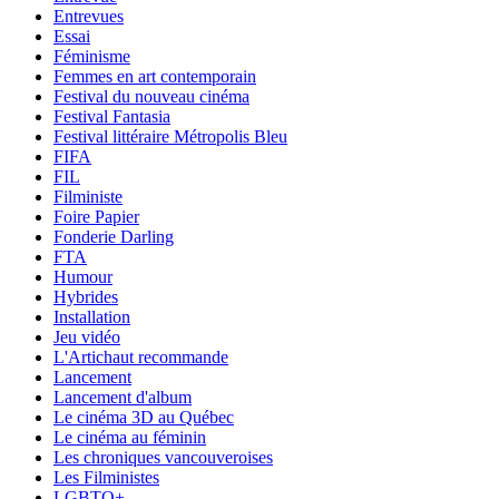
Entrevues
Essai
Féminisme
Femmes en art contemporain
Festival du nouveau cinéma
Festival Fantasia
Festival littéraire Métropolis Bleu
FIFA
FIL
Filministe
Foire Papier
Fonderie Darling
FTA
Humour
Hybrides
Installation
Jeu vidéo
L'Artichaut recommande
Lancement
Lancement d'album
Le cinéma 3D au Québec
Le cinéma au féminin
Les chroniques vancouveroises
Les Filministes
LGBTQ+