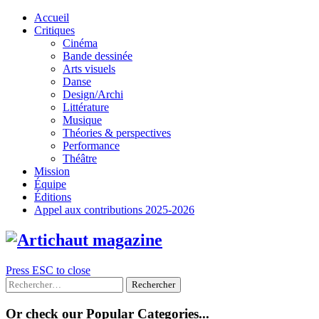
Skip
Accueil
to
Critiques
content
Cinéma
Bande dessinée
Arts visuels
Danse
Design/Archi
Littérature
Musique
Théories & perspectives
Performance
Théâtre
Mission
Équipe
Éditions
Appel aux contributions 2025-2026
Press ESC to close
Rechercher :
Or check our Popular Categories...