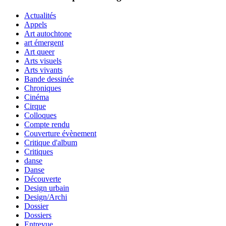
Actualités
Appels
Art autochtone
art émergent
Art queer
Arts visuels
Arts vivants
Bande dessinée
Chroniques
Cinéma
Cirque
Colloques
Compte rendu
Couverture évènement
Critique d'album
Critiques
danse
Danse
Découverte
Design urbain
Design/Archi
Dossier
Dossiers
Entrevue