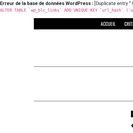
Erreur de la base de données WordPress :
[Duplicate entry '' 
ALTER TABLE `wp_blc_links` ADD UNIQUE KEY `url_hash` (`u
Skip
ACCUEIL
CRIT
to
content