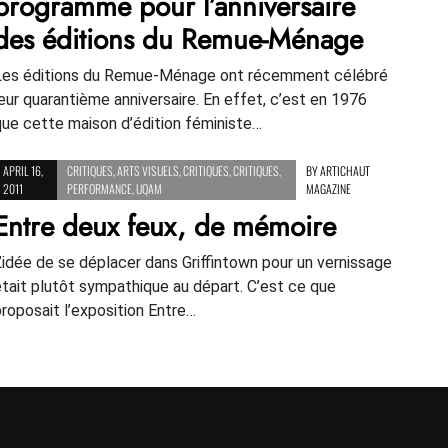
programme pour l’anniversaire
des éditions du Remue-Ménage
Les éditions du Remue-Ménage ont récemment célébré
leur quarantième anniversaire. En effet, c’est en 1976
que cette maison d’édition féministe…
APRIL 16,
CRITIQUES
,
ARTS VISUELS
,
CRITIQUES
,
CRITIQUES
,
BY
ARTICHAUT
2011
PERFORMANCE
,
UQAM
MAGAZINE
Entre deux feux, de mémoire
L’idée de se déplacer dans Griffintown pour un vernissage
était plutôt sympathique au départ. C’est ce que
proposait l’exposition Entre…