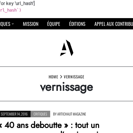
for key 'url_hash']
rl_hash`)
IQUES
MISSION
ÉQUIPE
ÉDITIONS
APPEL AUX CONTRIB
HOME
VERNISSAGE
vernissage
SEPTEMBER 14, 2016
CRITIQUES
BY
ARTICHAUT MAGAZINE
« 40 ans deboutte » : tout un