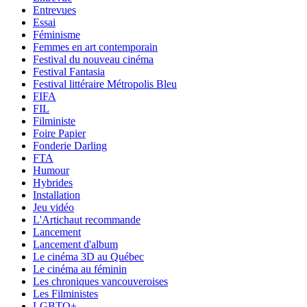
Entrevues
Essai
Féminisme
Femmes en art contemporain
Festival du nouveau cinéma
Festival Fantasia
Festival littéraire Métropolis Bleu
FIFA
FIL
Filministe
Foire Papier
Fonderie Darling
FTA
Humour
Hybrides
Installation
Jeu vidéo
L'Artichaut recommande
Lancement
Lancement d'album
Le cinéma 3D au Québec
Le cinéma au féminin
Les chroniques vancouveroises
Les Filministes
LGBTQ+