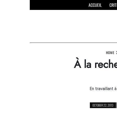
Skip
ACCUEIL
CRIT
to
content
HOME
À la rech
En travaillant 
OCTOBER 22, 2013