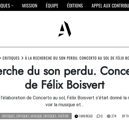
IQUES
MISSION
ÉQUIPE
ÉDITIONS
APPEL AUX CONTRIB
CRITIQUES
À LA RECHERCHE DU SON PERDU. CONCERTO AU SOL DE FÉLIX B
erche du son perdu. Conce
de Félix Boisvert
à l’élaboration de Concerto au sol, Félix Boisvert s’était donné la 
voir la musique et…
CRITIQUES
,
CRITIQUES
,
MUSIQUE
,
CRITIQUES
,
THÉÂTRE
1 MIN READ
0
274
BY
T