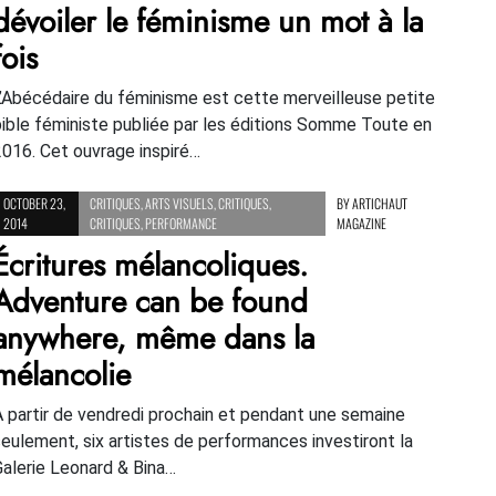
dévoiler le féminisme un mot à la
fois
L’Abécédaire du féminisme est cette merveilleuse petite
bible féministe publiée par les éditions Somme Toute en
2016. Cet ouvrage inspiré…
OCTOBER 23,
CRITIQUES
,
ARTS VISUELS
,
CRITIQUES
,
BY
ARTICHAUT
2014
CRITIQUES
,
PERFORMANCE
MAGAZINE
Écritures mélancoliques.
Adventure can be found
anywhere, même dans la
mélancolie
À partir de vendredi prochain et pendant une semaine
seulement, six artistes de performances investiront la
Galerie Leonard & Bina…