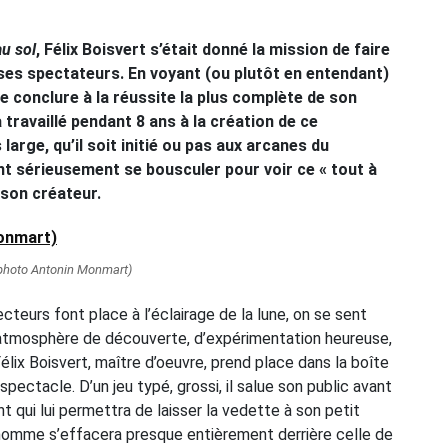
u sol
, Félix Boisvert s’était donné la mission de faire
e ses spectateurs. En voyant (ou plutôt en entendant)
e conclure à la réussite la plus complète de son
a travaillé pendant 8 ans à la création de ce
 large, qu’il soit initié ou pas aux arcanes du
nt sérieusement se bousculer pour voir ce « tout à
son créateur.
t photo Antonin Monmart)
ecteurs font place à l’éclairage de la lune, on se sent
 atmosphère de découverte, d’expérimentation heureuse,
Félix Boisvert, maître d’oeuvre, prend place dans la boîte
 spectacle. D’un jeu typé, grossi, il salue son public avant
nt qui lui permettra de laisser la vedette à son petit
’homme s’effacera presque entièrement derrière celle de