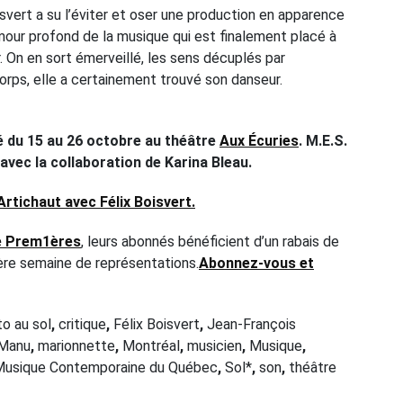
isvert a su l’éviter et oser une production en apparence
amour profond de la musique qui est finalement placé à
. On en sort émerveillé, les sens décuplés par
corps, elle a certainement trouvé son danseur.
é du 15 au 26 octobre au théâtre
Aux Écuries
. M.E.S.
avec la collaboration de Karina Bleau.
Artichaut avec Félix Boisvert.
e Prem1ères
, leurs abonnés bénéficient d’un rabais de
mière semaine de représentations.
Abonnez-vous et
o au sol
,
critique
,
Félix Boisvert
,
Jean-François
Manu
,
marionnette
,
Montréal
,
musicien
,
Musique
,
Musique Contemporaine du Québec
,
Sol*
,
son
,
théâtre