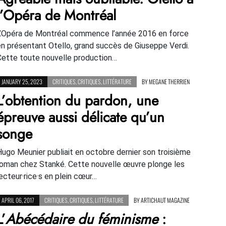
l’Opéra de Montréal
L’Opéra de Montréal commence l’année 2016 en force
en présentant Otello, grand succès de Giuseppe Verdi.
Cette toute nouvelle production…
JANUARY 25, 2023
CRITIQUES
,
CRITIQUES
,
LITTÉRATURE
BY
MEGANE THERRIEN
L’obtention du pardon, une
épreuve aussi délicate qu’un
songe
Hugo Meunier publiait en octobre dernier son troisième
roman chez Stanké. Cette nouvelle œuvre plonge les
lecteur·rice·s en plein cœur…
APRIL 06, 2017
CRITIQUES
,
CRITIQUES
,
LITTÉRATURE
BY
ARTICHAUT MAGAZINE
L’
Abécédaire du féminisme
: