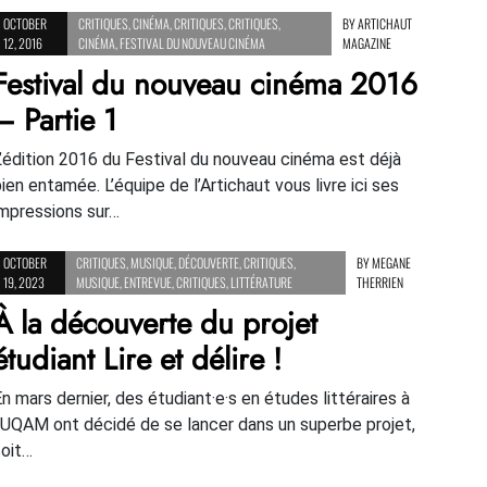
OCTOBER
CRITIQUES
,
CINÉMA
,
CRITIQUES
,
CRITIQUES
,
BY
ARTICHAUT
12, 2016
CINÉMA
,
FESTIVAL DU NOUVEAU CINÉMA
MAGAZINE
Festival du nouveau cinéma 2016
– Partie 1
L’édition 2016 du Festival du nouveau cinéma est déjà
bien entamée. L’équipe de l’Artichaut vous livre ici ses
impressions sur…
OCTOBER
CRITIQUES
,
MUSIQUE
,
DÉCOUVERTE
,
CRITIQUES
,
BY
MEGANE
19, 2023
MUSIQUE
,
ENTREVUE
,
CRITIQUES
,
LITTÉRATURE
THERRIEN
À la découverte du projet
étudiant Lire et délire !
En mars dernier, des étudiant·e·s en études littéraires à
l’UQAM ont décidé de se lancer dans un superbe projet,
soit…