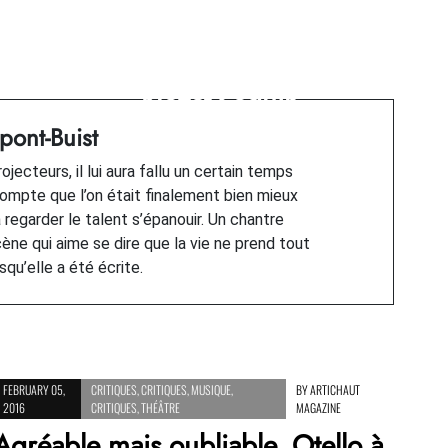
Next Post
a
Carte blanche à Yannick
Nézet-Séguin
ont-Buist
ojecteurs, il lui aura fallu un certain temps
ompte que l’on était finalement bien mieux
à regarder le talent s’épanouir. Un chantre
cène qui aime se dire que la vie ne prend tout
qu’elle a été écrite.
FEBRUARY 05,
CRITIQUES
,
CRITIQUES
,
MUSIQUE
,
BY
ARTICHAUT
2016
CRITIQUES
,
THÉÂTRE
MAGAZINE
Agréable mais oubliable. Otello à