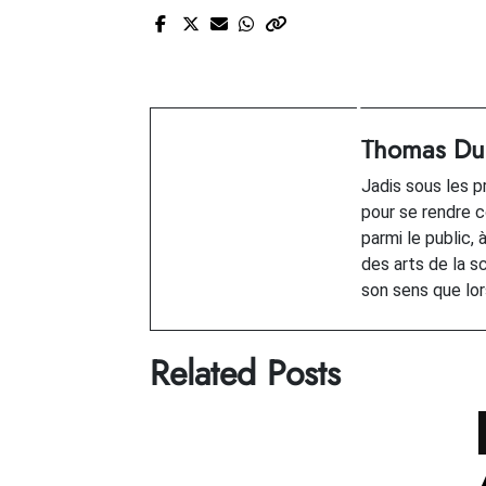
Prev Post
L'Orchestre Jazzlab et l
finale triomphale de
l’OFF Jazz 14
Thomas Dup
Jadis sous les pr
pour se rendre c
parmi le public, 
des arts de la s
son sens que lors
Related Posts