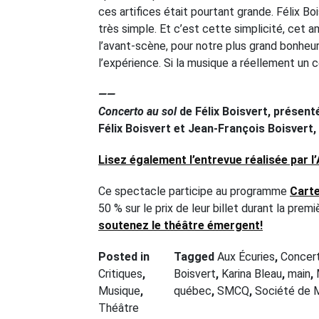
ces artifices était pourtant grande. Félix Bo
très simple. Et c’est cette simplicité, cet 
l’avant-scène, pour notre plus grand bonheur
l’expérience. Si la musique a réellement un 
——
Concerto au sol
de Félix Boisvert, présent
Félix Boisvert et Jean-François Boisvert, 
Lisez également l’entrevue réalisée par l’
Ce spectacle participe au programme
Cart
50 % sur le prix de leur billet durant la pre
soutenez le théâtre émergent!
Posted in
Tagged
Aux Écuries
,
Concert
Critiques
,
Boisvert
,
Karina Bleau
,
main
,
Musique
,
québec
,
SMCQ
,
Société de 
Théâtre