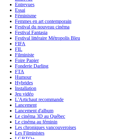
Entrevues
Essai
Féminisme
Femmes en art contemporain
Festival du nouveau cinéma
Festival Fantasia
Festival littéraire Métropolis Bleu
FIFA
FIL
Filministe
Foire Papier
Fonderie Darling
FTA
Humour
Hybrides
Installation
Jeu vidéo
L'Artichaut recommande
Lancement
Lancement d'album
Le cinéma 3D au Québec
Le cinéma au féminin
Les chroniques vancouveroises
Les Filministes
LGBTQ+