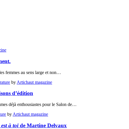
zine
ment.
te des femmes au sens large et non…
rature
by
Artichaut magazine
sons d’édition
ommes déjà enthousiastes pour le Salon de…
ture
by
Artichaut magazine
est à toi
de Martine Delvaux