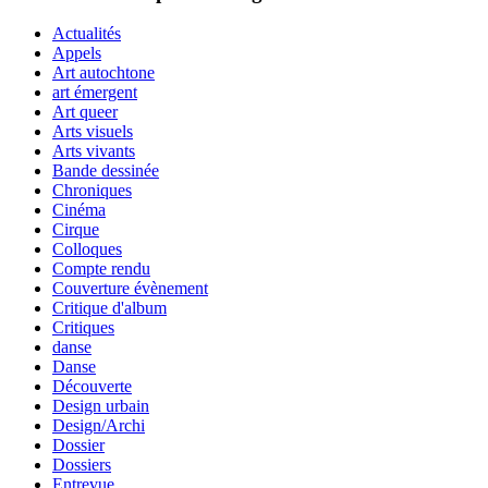
Actualités
Appels
Art autochtone
art émergent
Art queer
Arts visuels
Arts vivants
Bande dessinée
Chroniques
Cinéma
Cirque
Colloques
Compte rendu
Couverture évènement
Critique d'album
Critiques
danse
Danse
Découverte
Design urbain
Design/Archi
Dossier
Dossiers
Entrevue