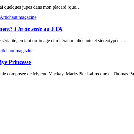
j’ai quelques jupes dans mon placard (que…
Artichaut magazine
iment?
Fin de série
au FTA
érialité, en tant qu’image et réitération aliénante et stéréotypée:…
rtichaut magazine
ye Princesse
ie composée de Mylène Mackay, Marie-Pier Labrecque et Thomas Payette