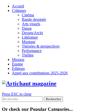
Skip
Accueil
to
Critiques
content
Cinéma
Bande dessinée
Arts visuels
Danse
Design/Archi
Littérature
Musique
Théories & perspectives
Performance
Théâtre
Mission
Équipe
Éditions
Appel aux contributions 2025-2026
Press ESC to close
Rechercher :
Or check our Popular Categories...