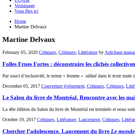
UQAM
Vernissage
Vous êtes ici
Home
Martine Delvaux
Martine Delvaux
February 05, 2020
Critiques
,
Critiques
,
Littérature
by
Artichaut maga
Folles Frues Fortes : déconstruire les clichés collective
Par souci d’inclusivité, le terme « femme » utilisé dans le texte trai
December 05, 2017
Couverture évènement
,
Critiques
,
Critiques
,
Litté
Le Salon du livre de Montréal. Rencontre avec les mai
La 40e édition du Salon du livre de Montréal est terminée et nous s
October 19, 2017
Critiques
,
Littérature
,
Lancement
,
Critiques
,
Littéra
Chercher l’adolescence. Lancement du livre
Le monde 