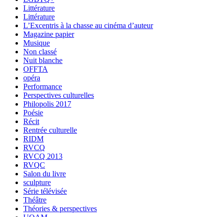
Littérature
Littérature
L’Excentris à la chasse au cinéma d’auteur
Magazine papier
Musique
Non classé
Nuit blanche
OFFTA
opéra
Performance
Perspectives culturelles
Philopolis 2017
Poésie
Récit
Rentrée culturelle
RIDM
RVCQ
RVCQ 2013
RVQC
Salon du livre
sculpture
Série télévisée
Théâtre
Théories & perspectives