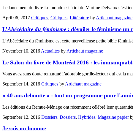
Le lancement du livre Le monde est à toi de Martine Delvaux s’est tenu
April 06, 2017
Critiques
,
Critiques
,
Littérature
by
Artichaut magazine
L’
Abécédaire du féminisme
: dévoiler le féminisme un m
L’Abécédaire du féminisme est cette merveilleuse petite bible fémini
November 10, 2016
Actualités
by
Artichaut magazine
Le Salon du livre de Montréal 2016 : les immanquab
Vous avez sans doute remarqué l’adorable gorille-lecteur qui est la m
September 14, 2016
Critiques
by
Artichaut magazine
« 40 ans deboutte » : tout un programme pour l’anni
Les éditions du Remue-Ménage ont récemment célébré leur quarantième
September 12, 2016
Dossiers
,
Dossiers
,
Hybrides
,
Magazine papier
b
Je suis un homme