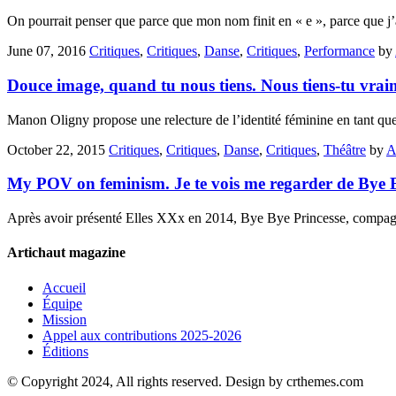
On pourrait penser que parce que mon nom finit en « e », parce que 
June 07, 2016
Critiques
,
Critiques
,
Danse
,
Critiques
,
Performance
by
Douce image, quand tu nous tiens. Nous tiens-tu vra
Manon Oligny propose une relecture de l’identité féminine en tant que s
October 22, 2015
Critiques
,
Critiques
,
Danse
,
Critiques
,
Théâtre
by
A
My POV on feminism. Je te vois me regarder de Bye B
Après avoir présenté Elles XXx en 2014, Bye Bye Princesse, compagn
Artichaut magazine
Accueil
Équipe
Mission
Appel aux contributions 2025-2026
Éditions
© Copyright 2024, All rights reserved. Design by crthemes.com