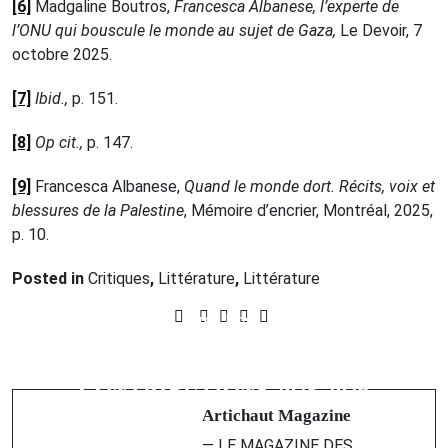
[6]
Madgaline Boutros,
Francesca Albanese, l’experte de
l’ONU qui bouscule le monde au sujet de Gaza,
Le Devoir, 7
octobre 2025.
[7]
Ibid.,
p. 151.
[8]
Op cit.,
p. 147.
[9]
Francesca Albanese,
Quand le monde dort. Récits, voix et
blessures de la Palestine
, Mémoire d’encrier, Montréal, 2025,
p. 10.
Posted in
Critiques
,
Littérature
,
Littérature
Prev Post
Next Post
Tu dors Nicole : l’insomniaque aux
LE CORPS ÉCRIT - APPEL AUX
pas inachevés
CONTRIBUTIONS 2025-2026
Artichaut Magazine
— LE MAGAZINE DES