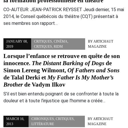
la formation professionnelle en théâtre
CO-AUTEUR: JEAN-PATRICK REYSSET Jeudi dernier, 15 mai
2014, le Conseil québécois du théâtre (CQT) présentait à
ses membres son rapport…
JANUARY 08,
CRITIQUES
,
CINÉMA
,
BY
ARTICHAUT
2019
CRITIQUES
,
RIDM
MAGAZINE
Lorsque l’enfance se retrouve en quête de son
innocence.
The Distant Barking of Dogs
de
Simon Lereng Wilmont,
Of Fathers and Sons
de Talal Derki et
My Father Is My Mother’s
Brother
de Vadym Ilkov
S’il est bien entendu poignant de se confronter à toute la
douleur et à toute l’injustice que l’homme a créée…
MARCH 16,
CHRONIQUES
,
CRITIQUES
,
BY
ARTICHAUT
2013
LITTÉRATURE
MAGAZINE