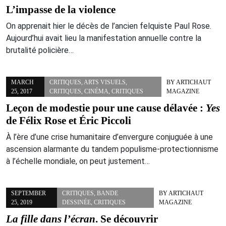
L’impasse de la violence
On apprenait hier le décès de l’ancien felquiste Paul Rose.
Aujourd’hui avait lieu la manifestation annuelle contre la
brutalité policière…
MARCH
CRITIQUES
,
ARTS VISUELS
,
BY
ARTICHAUT
25, 2017
CRITIQUES
,
CINÉMA
,
CRITIQUES
MAGAZINE
Leçon de modestie pour une cause délavée :
Yes
de Félix Rose et Éric Piccoli
À l’ère d’une crise humanitaire d’envergure conjuguée à une
ascension alarmante du tandem populisme-protectionnisme
à l’échelle mondiale, on peut justement…
SEPTEMBER
CRITIQUES
,
BANDE
BY
ARTICHAUT
25, 2019
DESSINÉE
,
CRITIQUES
MAGAZINE
La fille dans l’écran
. Se découvrir