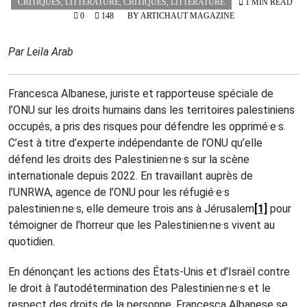
CRITIQUES
,
LITTÉRATURE
,
CRITIQUES
,
LITTÉRATURE
1 MIN READ
0
148
BY
ARTICHAUT MAGAZINE
Par Leila Arab
Francesca Albanese, juriste et rapporteuse spéciale de
l’ONU sur les droits humains dans les territoires palestiniens
occupés, a pris des risques pour défendre les opprimé·e·s.
C’est à titre d’experte indépendante de l’ONU qu’elle
défend les droits des Palestinien·ne·s sur la scène
internationale depuis 2022. En travaillant auprès de
l’UNRWA, agence de l’ONU pour les réfugié·e·s
palestinien·ne·s, elle demeure trois ans à Jérusalem
[1]
pour
témoigner de l’horreur que les Palestinien·ne·s vivent au
quotidien.
En dénonçant les actions des États-Unis et d’Israël contre
le droit à l’autodétermination des Palestinien·ne·s et le
respect des droits de la personne, Francesca Albanese se