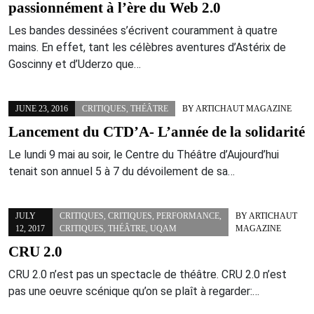
passionnément à l’ère du Web 2.0
Les bandes dessinées s’écrivent couramment à quatre
mains. En effet, tant les célèbres aventures d’Astérix de
Goscinny et d’Uderzo que…
JUNE 23, 2016
CRITIQUES
,
THÉÂTRE
BY
ARTICHAUT MAGAZINE
Lancement du CTD’A- L’année de la solidarité
Le lundi 9 mai au soir, le Centre du Théâtre d’Aujourd’hui
tenait son annuel 5 à 7 du dévoilement de sa…
JULY
CRITIQUES
,
CRITIQUES
,
PERFORMANCE
,
BY
ARTICHAUT
12, 2017
CRITIQUES
,
THÉÂTRE
,
UQAM
MAGAZINE
CRU 2.0
CRU 2.0 n’est pas un spectacle de théâtre. CRU 2.0 n’est
pas une oeuvre scénique qu’on se plaît à regarder:…