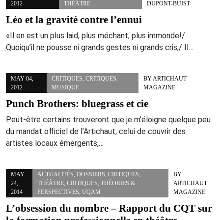
2012
THÉÂTRE
DUPONT-BUIST
Léo et la gravité contre l’ennui
«Il en est un plus laid, plus méchant, plus immonde!/
Quoiqu’il ne pousse ni grands gestes ni grands cris,/ Il…
MAY 04,
CRITIQUES
,
CRITIQUES
,
BY
ARTICHAUT
2012
MUSIQUE
MAGAZINE
Punch Brothers: bluegrass et cie
Peut-être certains trouveront que je m’éloigne quelque peu
du mandat officiel de l’Artichaut, celui de couvrir des
artistes locaux émergents,…
MAY
ACTUALITÉS
,
DOSSIERS
,
CRITIQUES
,
BY
24,
THÉÂTRE
,
CRITIQUES
,
THÉORIES &
ARTICHAUT
2014
PERSPECTIVES
,
UQAM
MAGAZINE
L’obsession du nombre – Rapport du CQT sur