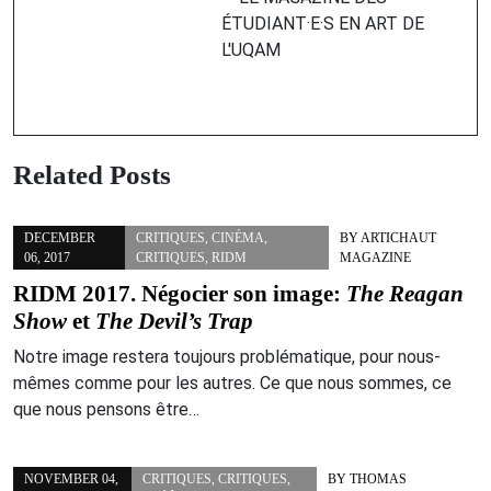
ÉTUDIANT·E·S EN ART DE
L'UQAM
Related Posts
DECEMBER
CRITIQUES
,
CINÉMA
,
BY
ARTICHAUT
06, 2017
CRITIQUES
,
RIDM
MAGAZINE
RIDM 2017. Négocier son image:
The Reagan
Show
et
The Devil’s Trap
Notre image restera toujours problématique, pour nous-
mêmes comme pour les autres. Ce que nous sommes, ce
que nous pensons être…
NOVEMBER 04,
CRITIQUES
,
CRITIQUES
,
BY
THOMAS