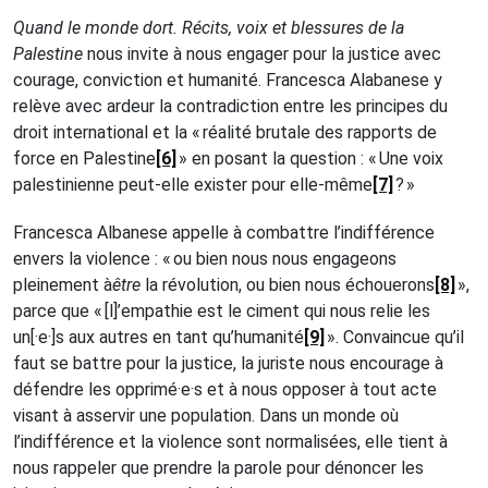
Quand le monde dort. Récits, voix et blessures de la
Palestine
nous invite à nous engager pour la justice avec
courage, conviction et humanité. Francesca Alabanese y
relève avec ardeur la contradiction entre les principes du
droit international et la « réalité brutale des rapports de
force en Palestine
[6]
» en posant la question : « Une voix
palestinienne peut-elle exister pour elle-même
[7]
? »
Francesca Albanese appelle à combattre l’indifférence
envers la violence : « ou bien nous nous engageons
pleinement à
être
la révolution, ou bien nous échouerons
[8]
»,
parce que « [l]’empathie est le ciment qui nous relie les
un[·e·]s aux autres en tant qu’humanité
[9]
». Convaincue qu’il
faut se battre pour la justice, la juriste nous encourage à
défendre les opprimé·e·s et à nous opposer à tout acte
visant à asservir une population. Dans un monde où
l’indifférence et la violence sont normalisées, elle tient à
nous rappeler que prendre la parole pour dénoncer les