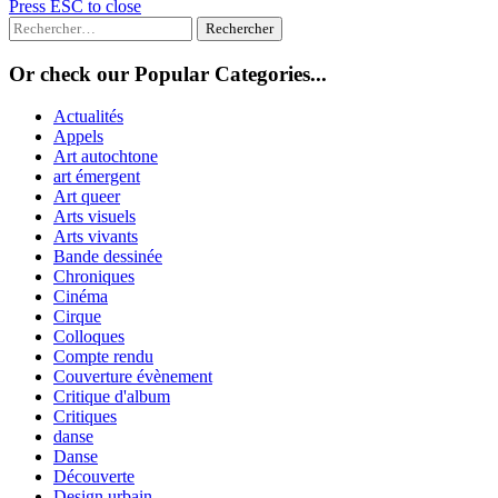
Press ESC to close
Rechercher :
Or check our Popular Categories...
Actualités
Appels
Art autochtone
art émergent
Art queer
Arts visuels
Arts vivants
Bande dessinée
Chroniques
Cinéma
Cirque
Colloques
Compte rendu
Couverture évènement
Critique d'album
Critiques
danse
Danse
Découverte
Design urbain