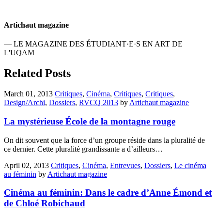
Artichaut magazine
— LE MAGAZINE DES ÉTUDIANT·E·S EN ART DE
L'UQAM
Related Posts
March 01, 2013
Critiques
,
Cinéma
,
Critiques
,
Critiques
,
Design/Archi
,
Dossiers
,
RVCQ 2013
by
Artichaut magazine
La mystérieuse École de la montagne rouge
On dit souvent que la force d’un groupe réside dans la pluralité de
ce dernier. Cette pluralité grandissante a d’ailleurs…
April 02, 2013
Critiques
,
Cinéma
,
Entrevues
,
Dossiers
,
Le cinéma
au féminin
by
Artichaut magazine
Cinéma au féminin: Dans le cadre d’Anne Émond et
de Chloé Robichaud