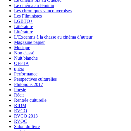
Le cinéma 3D au Québec
Le cinéma au féminin
Les chroniques vancouveroises
Les Filministes
LGBTQ+
Littérature
Littérature
L’Excentris à la chasse au cinéma d’auteur
Magazine papier
Musique
Non classé
Nuit blanche
OFFTA
opéra
Performance
Perspectives culturelles
Philopolis 2017
Poésie
Récit
Rentrée culturelle
RIDM
RVCQ
RVCQ 2013
RVQC
Salon du livre