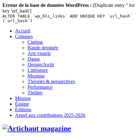
Erreur de la base de données WordPress :
[Duplicate entry '' for
key 'url_hash']
ALTER TABLE `wp_blc_links` ADD UNIQUE KEY `url_hash`
(`url_hash`)
Skip
Accueil
to
Critiques
content
Cinéma
Bande dessinée
Arts visuels
Danse
Design/Archi
Littérature
Musique
Théories & perspectives
Performance
Théâtre
Mission
Équipe
Éditions
Appel aux contributions 2025-2026