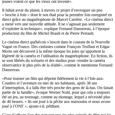
jeunes voient ce que les vieux ont inventé».
Il fallait avoir du plaisir, à travers ce projet d’envergure un peu
« broche à foin » dont le son était pour la première fois enregistré en
direct grâce au magnétophone de Marcel Carrière. «Le cinéma direct
a mené vers une nouvelle attitude. Il ne s’agissait pas seulement
d’exploiter la technique», explique Fernand Dansereau, à l’époque
producteur du film de Michel Brault et de Pierre Perrault.
Le cinéma direct québécois s’inscrit dans le courant de la Nouvelle
Vague en France. Des cinéastes comme François Truffaut et Edgar
Morin ont découvert à la même époque les joies qu’apportent la
légèreté de la caméra et l’utilisation du magnétophone. En fiction, ils
se sont libérés du scénario et des studios pour «rendre la caméra
observatrice le plus près de la réalité», comme le mentionne Fernand
Dansereau.
«Pour tourner un film qui dépeint fidèlement la vie à l’Isle-aux-
Coudres et l’aventure en mer de ses habitants, après 38 ans
d’interruption, il a fallu être très proche des gens de là-bas. On faisait
partie de la famille», évoque Werner Nold, pour qui cela a toujours
été un jeu, au tournage, comme au montage, lequel a nécessité plus
de 40 heures. « Ils ont joué à la pêche aux marsouins et nous avons
joué à l’ONF », ajoute-t-il, pétillant.
C’est d’ailleurs l’un des personnages les plus colorés du film qui lui