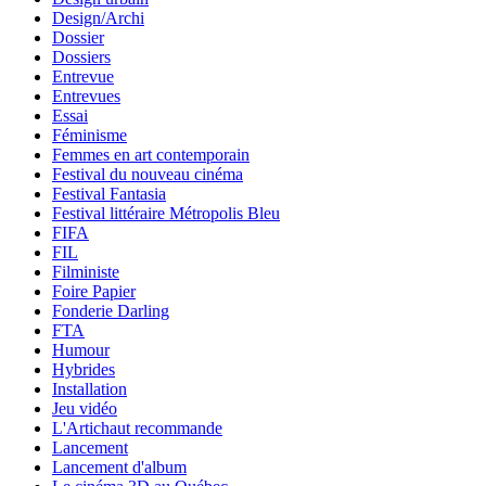
Design/Archi
Dossier
Dossiers
Entrevue
Entrevues
Essai
Féminisme
Femmes en art contemporain
Festival du nouveau cinéma
Festival Fantasia
Festival littéraire Métropolis Bleu
FIFA
FIL
Filministe
Foire Papier
Fonderie Darling
FTA
Humour
Hybrides
Installation
Jeu vidéo
L'Artichaut recommande
Lancement
Lancement d'album