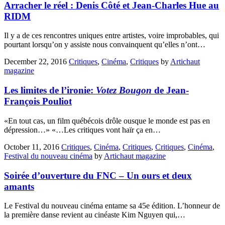
Arracher le réel : Denis Côté et Jean-Charles Hue au
RIDM
Il y a de ces rencontres uniques entre artistes, voire improbables, qui
pourtant lorsqu’on y assiste nous convainquent qu’elles n’ont…
December 22, 2016
Critiques
,
Cinéma
,
Critiques
by
Artichaut
magazine
Les limites de l’ironie:
Votez Bougon
de Jean-
François Pouliot
«En tout cas, un film québécois drôle ousque le monde est pas en
dépression…» «…Les critiques vont haïr ça en…
October 11, 2016
Critiques
,
Cinéma
,
Critiques
,
Critiques
,
Cinéma
,
Festival du nouveau cinéma
by
Artichaut magazine
Soirée d’ouverture du FNC – Un ours et deux
amants
Le Festival du nouveau cinéma entame sa 45e édition. L’honneur de
la première danse revient au cinéaste Kim Nguyen qui,…