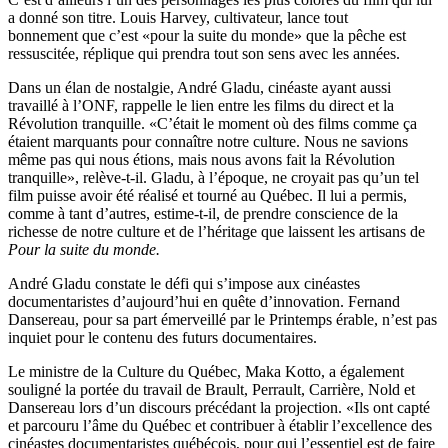
a donné son titre. Louis Harvey, cultivateur, lance tout
bonnement que c’est «pour la suite du monde» que la pêche est
ressuscitée, réplique qui prendra tout son sens avec les années.
Dans un élan de nostalgie, André Gladu, cinéaste ayant aussi
travaillé à l’ONF, rappelle le lien entre les films du direct et la
Révolution tranquille. «C’était le moment où des films comme ça
étaient marquants pour connaître notre culture. Nous ne savions
même pas qui nous étions, mais nous avons fait la Révolution
tranquille», relève-t-il. Gladu, à l’époque, ne croyait pas qu’un tel
film puisse avoir été réalisé et tourné au Québec. Il lui a permis,
comme à tant d’autres, estime-t-il, de prendre conscience de la
richesse de notre culture et de l’héritage que laissent les artisans de
Pour la suite du monde.
André Gladu constate le défi qui s’impose aux cinéastes
documentaristes d’aujourd’hui en quête d’innovation. Fernand
Dansereau, pour sa part émerveillé par le Printemps érable, n’est pas
inquiet pour le contenu des futurs documentaires.
Le ministre de la Culture du Québec, Maka Kotto, a également
souligné la portée du travail de Brault, Perrault, Carrière, Nold et
Dansereau lors d’un discours précédant la projection. «Ils ont capté
et parcouru l’âme du Québec et contribuer à établir l’excellence des
cinéastes documentaristes québécois, pour qui l’essentiel est de faire