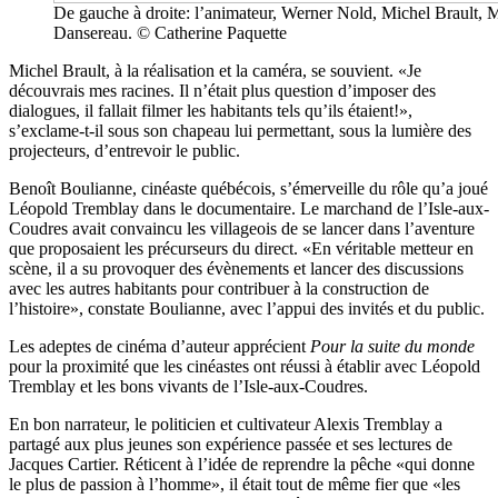
De gauche à droite: l’animateur, Werner Nold, Michel Brault, M
Dansereau. © Catherine Paquette
Michel Brault, à la réalisation et la caméra, se souvient. «Je
découvrais mes racines. Il n’était plus question d’imposer des
dialogues, il fallait filmer les habitants tels qu’ils étaient!»,
s’exclame-t-il sous son chapeau lui permettant, sous la lumière des
projecteurs, d’entrevoir le public.
Benoît Boulianne, cinéaste québécois, s’émerveille du rôle qu’a joué
Léopold Tremblay dans le documentaire. Le marchand de l’Isle-aux-
Coudres avait convaincu les villageois de se lancer dans l’aventure
que proposaient les précurseurs du direct. «En véritable metteur en
scène, il a su provoquer des évènements et lancer des discussions
avec les autres habitants pour contribuer à la construction de
l’histoire», constate Boulianne, avec l’appui des invités et du public.
Les adeptes de cinéma d’auteur apprécient
Pour la suite du monde
pour la proximité que les cinéastes ont réussi à établir avec Léopold
Tremblay et les bons vivants de l’Isle-aux-Coudres.
En bon narrateur, le politicien et cultivateur Alexis Tremblay a
partagé aux plus jeunes son expérience passée et ses lectures de
Jacques Cartier. Réticent à l’idée de reprendre la pêche «qui donne
le plus de passion à l’homme», il était tout de même fier que «les