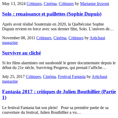
May 13, 2024
Critiques
,
Cinéma
,
Critiques
by
Marianne Iezzoni
Solo : renaissance et paillettes (Sophie Dupuis)
Après avoir réalisé Souterrain en 2020, la Québécoise Sophie
Dupuis revient en force avec son dernier film, Solo. L’univers de…
November 08, 2011
Critiques
,
Cinéma
,
Critiques
by
Artichaut
magazine
Survivre au cliché
Si les films alarmistes ont surabondé le genre documentaire depuis le
début du 21e siècle, Surviving Progress, qui prenait l’affiche…
July 25, 2017
Critiques
,
Cinéma
,
Festival Fantasia
by
Artichaut
magazine
Fantasia 2017 : critiques de Julien Bouthillier (Partie
1)
Le festival Fantasia bat son plein! Pour sa première partie de sa
couverture du festival, Julien Bouthillier a vu…