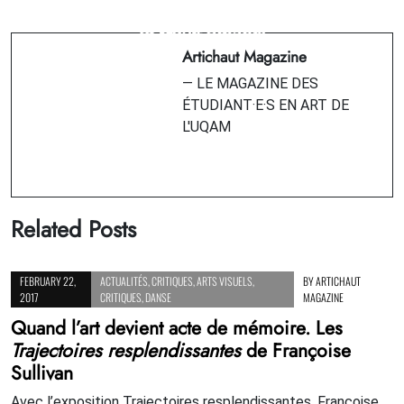
Soirée d'ouverture du FNC - Un ours
quinze ans de palabres aux Îles de la
et deux amants
Madeleine
Artichaut Magazine
— LE MAGAZINE DES
ÉTUDIANT·E·S EN ART DE
L'UQAM
Related Posts
FEBRUARY 22,
ACTUALITÉS
,
CRITIQUES
,
ARTS VISUELS
,
BY
ARTICHAUT
2017
CRITIQUES
,
DANSE
MAGAZINE
Quand l’art devient acte de mémoire. Les
Trajectoires resplendissantes
de Françoise
Sullivan
Avec l’exposition Trajectoires resplendissantes, Françoise