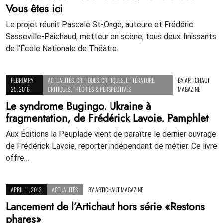
Vous êtes ici
Le projet réunit Pascale St-Onge, auteure et Frédéric
Sasseville-Paichaud, metteur en scène, tous deux finissants
de l’École Nationale de Théâtre.
FEBRUARY
ACTUALITÉS
,
CRITIQUES
,
CRITIQUES
,
LITTÉRATURE
,
BY
ARTICHAUT
25, 2016
CRITIQUES
,
THÉORIES & PERSPECTIVES
MAGAZINE
Le syndrome Bugingo. Ukraine à
fragmentation, de Frédérick Lavoie. Pamphlet
Aux Éditions la Peuplade vient de paraître le dernier ouvrage
de Frédérick Lavoie, reporter indépendant de métier. Ce livre
offre…
APRIL 11, 2013
ACTUALITÉS
BY
ARTICHAUT MAGAZINE
Lancement de l’Artichaut hors série «Restons
phares»