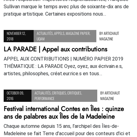
Sullivan marque le temps avec plus de soixante-dix ans de
pratique artistique. Certaines expositions nous…
NOVEMBER 12,
ACTUALITÉS
,
APPELS
,
MAGAZINE PAPIER
,
BY
ARTICHAUT
2018
UQAM
MAGAZINE
LA PARADE | Appel aux contributions
APPEL AUX CONTRIBUTIONS | NUMÉRO PAPIER 2019
THÉMATIQUE : LA PARADE Oyez, oyez, aux écrivain.e.s,
artistes, philosophes, créat.eur.rice.s en tous…
OCTOBER 09,
ACTUALITÉS
,
CRITIQUES
,
CRITIQUES
,
BY
ARTICHAUT
2016
PERFORMANCE
MAGAZINE
Festival international Contes en Îles : quinze
ans de palabres aux Îles de la Madeleine
Chaque automne depuis 15 ans, l’archipel des Îles-de-
Madeleine se fait Terre d’accueil pour des conteurs d’ici et