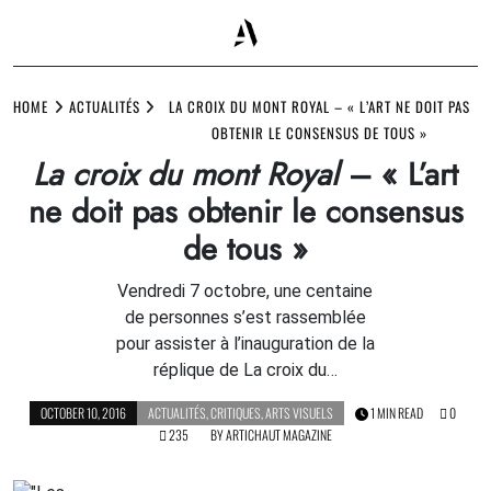
Skip
to
HOME
ACTUALITÉS
LA CROIX DU MONT ROYAL – « L’ART NE DOIT PAS
content
OBTENIR LE CONSENSUS DE TOUS »
La croix du mont Royal
– « L’art
ne doit pas obtenir le consensus
de tous »
Vendredi 7 octobre, une centaine
de personnes s’est rassemblée
pour assister à l’inauguration de la
réplique de La croix du…
OCTOBER 10, 2016
ACTUALITÉS
,
CRITIQUES
,
ARTS VISUELS
1 MIN READ
0
235
BY
ARTICHAUT MAGAZINE