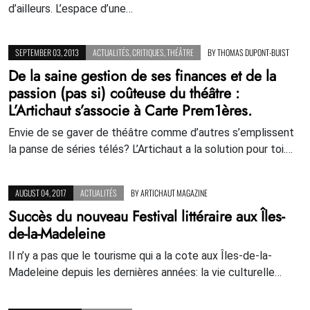
d’ailleurs. L’espace d’une…
SEPTEMBER 03, 2013
ACTUALITÉS
,
CRITIQUES
,
THÉÂTRE
BY
THOMAS DUPONT-BUIST
De la saine gestion de ses finances et de la
passion (pas si) coûteuse du théâtre :
L’Artichaut s’associe à Carte Prem1ères.
Envie de se gaver de théâtre comme d’autres s’emplissent
la panse de séries télés? L’Artichaut a la solution pour toi.…
AUGUST 04, 2017
ACTUALITÉS
BY
ARTICHAUT MAGAZINE
Succès du nouveau Festival littéraire aux Îles-
de-la-Madeleine
Il n’y a pas que le tourisme qui a la cote aux Îles-de-la-
Madeleine depuis les dernières années: la vie culturelle…