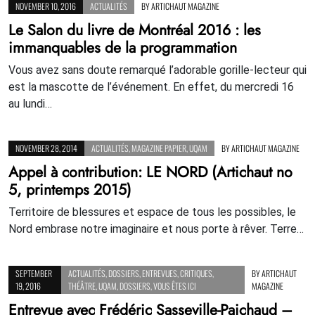
NOVEMBER 10, 2016
ACTUALITÉS
BY
ARTICHAUT MAGAZINE
Le Salon du livre de Montréal 2016 : les
immanquables de la programmation
Vous avez sans doute remarqué l’adorable gorille-lecteur qui
est la mascotte de l’événement. En effet, du mercredi 16
au lundi…
NOVEMBER 28, 2014
ACTUALITÉS
,
MAGAZINE PAPIER
,
UQAM
BY
ARTICHAUT MAGAZINE
Appel à contribution: LE NORD (Artichaut no
5, printemps 2015)
Territoire de blessures et espace de tous les possibles, le
Nord embrase notre imaginaire et nous porte à rêver. Terre…
SEPTEMBER
ACTUALITÉS
,
DOSSIERS
,
ENTREVUES
,
CRITIQUES
,
BY
ARTICHAUT
19, 2016
THÉÂTRE
,
UQAM
,
DOSSIERS
,
VOUS ÊTES ICI
MAGAZINE
Entrevue avec Frédéric Sasseville-Paichaud –