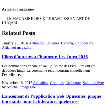
Artichaut magazine
— LE MAGAZINE DES ÉTUDIANT·E·S EN ART DE
L'UQAM
Related Posts
January 28, 2016
Actualités
,
Critiques
,
Cinéma
,
Critiques
by
Artichaut magazine
Films d’auteurs à l’honneur. Les Jutra 2016
Les nominations en vue de la 18e soirée des Prix Jutra ont été
dévoilées lundi. La cérémonie récompensant annuellement
l’excellence…
November 16, 2017
Actualités
,
Critiques
,
Littérature
,
Salon du livre
by
Artichaut magazine
Lancement de l’application web Opuscules, plaque
tournante pour la littérature québécoise