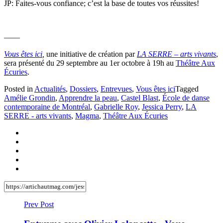
JP: Faites-vous confiance; c’est la base de toutes vos réussites!
——
Vous êtes ici
,
une initiative de création par
LA SERRE – arts vivants
,
sera présenté du 29 septembre au 1er octobre à 19h au
Théâtre Aux
Écuries
.
Posted in
Actualités
,
Dossiers
,
Entrevues
,
Vous êtes ici
Tagged
Amélie Grondin
,
Apprendre la peau
,
Castel Blast
,
École de danse
contemporaine de Montréal
,
Gabrielle Roy
,
Jessica Perry
,
LA
SERRE - arts vivants
,
Magma
,
Théâtre Aux Écuries
Prev Post