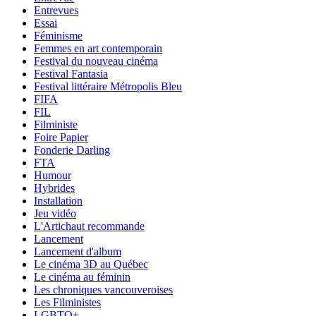
Entrevues
Essai
Féminisme
Femmes en art contemporain
Festival du nouveau cinéma
Festival Fantasia
Festival littéraire Métropolis Bleu
FIFA
FIL
Filministe
Foire Papier
Fonderie Darling
FTA
Humour
Hybrides
Installation
Jeu vidéo
L'Artichaut recommande
Lancement
Lancement d'album
Le cinéma 3D au Québec
Le cinéma au féminin
Les chroniques vancouveroises
Les Filministes
LGBTQ+