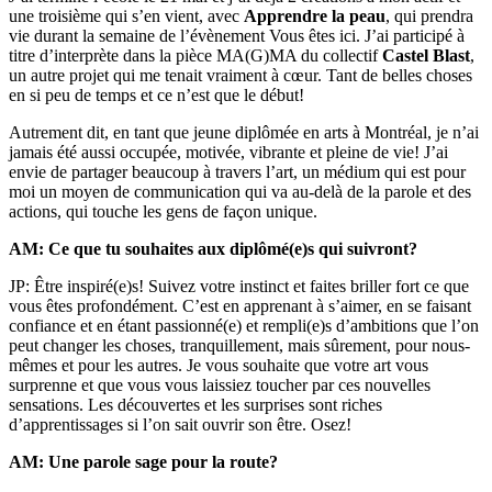
une troisième qui s’en vient, avec
Apprendre la peau
, qui prendra
vie durant la semaine de l’évènement Vous êtes ici. J’ai participé à
titre d’interprète dans la pièce MA(G)MA du collectif
Castel Blast
,
un autre projet qui me tenait vraiment à cœur. Tant de belles choses
en si peu de temps et ce n’est que le début!
Autrement dit, en tant que jeune diplômée en arts à Montréal, je n’ai
jamais été aussi occupée, motivée, vibrante et pleine de vie! J’ai
envie de partager beaucoup à travers l’art, un médium qui est pour
moi un moyen de communication qui va au-delà de la parole et des
actions, qui touche les gens de façon unique.
AM: Ce que tu souhaites aux diplômé(e)s qui suivront?
JP: Être inspiré(e)s! Suivez votre instinct et faites briller fort ce que
vous êtes profondément. C’est en apprenant à s’aimer, en se faisant
confiance et en étant passionné(e) et rempli(e)s d’ambitions que l’on
peut changer les choses, tranquillement, mais sûrement, pour nous-
mêmes et pour les autres. Je vous souhaite que votre art vous
surprenne et que vous vous laissiez toucher par ces nouvelles
sensations. Les découvertes et les surprises sont riches
d’apprentissages si l’on sait ouvrir son être. Osez!
AM: Une parole sage pour la route?