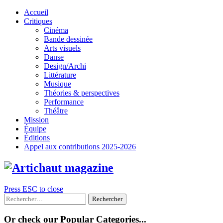
Skip
Accueil
to
Critiques
content
Cinéma
Bande dessinée
Arts visuels
Danse
Design/Archi
Littérature
Musique
Théories & perspectives
Performance
Théâtre
Mission
Équipe
Éditions
Appel aux contributions 2025-2026
Press ESC to close
Rechercher :
Or check our Popular Categories...