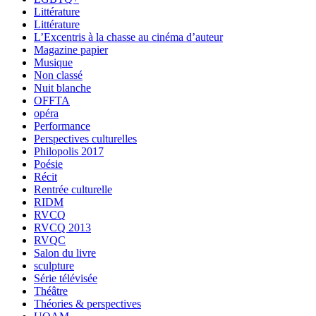
Littérature
Littérature
L’Excentris à la chasse au cinéma d’auteur
Magazine papier
Musique
Non classé
Nuit blanche
OFFTA
opéra
Performance
Perspectives culturelles
Philopolis 2017
Poésie
Récit
Rentrée culturelle
RIDM
RVCQ
RVCQ 2013
RVQC
Salon du livre
sculpture
Série télévisée
Théâtre
Théories & perspectives