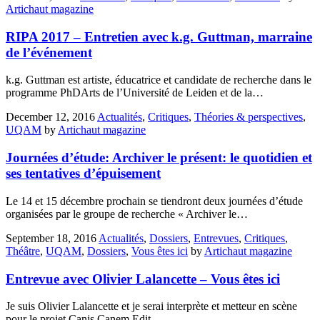
Artichaut magazine
RIPA 2017 – Entretien avec k.g. Guttman, marraine
de l’événement
k.g. Guttman est artiste, éducatrice et candidate de recherche dans le
programme PhDArts de l’Université de Leiden et de la…
December 12, 2016
Actualités
,
Critiques
,
Théories & perspectives
,
UQAM
by
Artichaut magazine
Journées d’étude: Archiver le présent: le quotidien et
ses tentatives d’épuisement
Le 14 et 15 décembre prochain se tiendront deux journées d’étude
organisées par le groupe de recherche « Archiver le…
September 18, 2016
Actualités
,
Dossiers
,
Entrevues
,
Critiques
,
Théâtre
,
UQAM
,
Dossiers
,
Vous êtes ici
by
Artichaut magazine
Entrevue avec Olivier Lalancette – Vous êtes ici
Je suis Olivier Lalancette et je serai interprète et metteur en scène
pour le projet Canis Canem Edit.