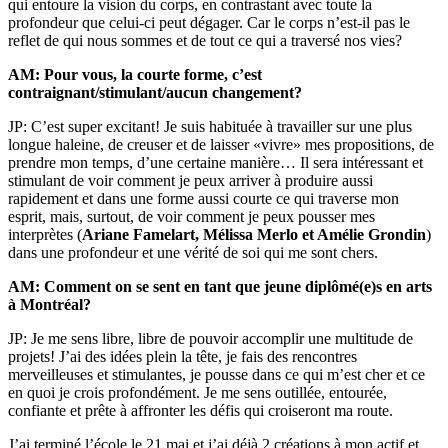
qui entoure la vision du corps, en contrastant avec toute la
profondeur que celui-ci peut dégager. Car le corps n’est-il pas le
reflet de qui nous sommes et de tout ce qui a traversé nos vies?
AM: Pour vous, la courte forme, c’est
contraignant/stimulant/aucun changement?
JP: C’est super excitant! Je suis habituée à travailler sur une plus
longue haleine, de creuser et de laisser «vivre» mes propositions, de
prendre mon temps, d’une certaine manière… Il sera intéressant et
stimulant de voir comment je peux arriver à produire aussi
rapidement et dans une forme aussi courte ce qui traverse mon
esprit, mais, surtout, de voir comment je peux pousser mes
interprètes (
Ariane Famelart, Mélissa Merlo et Amélie Grondin
)
dans une profondeur et une vérité de soi qui me sont chers.
AM: Comment on se sent en tant que jeune diplômé(e)s en arts
à Montréal?
JP: Je me sens libre, libre de pouvoir accomplir une multitude de
projets! J’ai des idées plein la tête, je fais des rencontres
merveilleuses et stimulantes, je pousse dans ce qui m’est cher et ce
en quoi je crois profondément. Je me sens outillée, entourée,
confiante et prête à affronter les défis qui croiseront ma route.
J’ai terminé l’école le 21 mai et j’ai déjà 2 créations à mon actif et