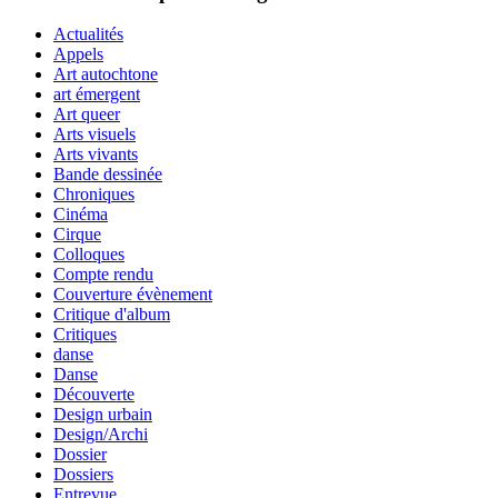
Actualités
Appels
Art autochtone
art émergent
Art queer
Arts visuels
Arts vivants
Bande dessinée
Chroniques
Cinéma
Cirque
Colloques
Compte rendu
Couverture évènement
Critique d'album
Critiques
danse
Danse
Découverte
Design urbain
Design/Archi
Dossier
Dossiers
Entrevue