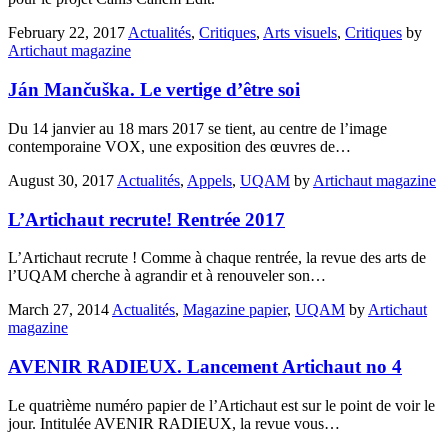
February 22, 2017
Actualités
,
Critiques
,
Arts visuels
,
Critiques
by
Artichaut magazine
Ján Mančuška. Le vertige d’être soi
Du 14 janvier au 18 mars 2017 se tient, au centre de l’image
contemporaine VOX, une exposition des œuvres de…
August 30, 2017
Actualités
,
Appels
,
UQAM
by
Artichaut magazine
L’Artichaut recrute! Rentrée 2017
L’Artichaut recrute ! Comme à chaque rentrée, la revue des arts de
l’UQAM cherche à agrandir et à renouveler son…
March 27, 2014
Actualités
,
Magazine papier
,
UQAM
by
Artichaut
magazine
AVENIR RADIEUX. Lancement Artichaut no 4
Le quatrième numéro papier de l’Artichaut est sur le point de voir le
jour. Intitulée AVENIR RADIEUX, la revue vous…