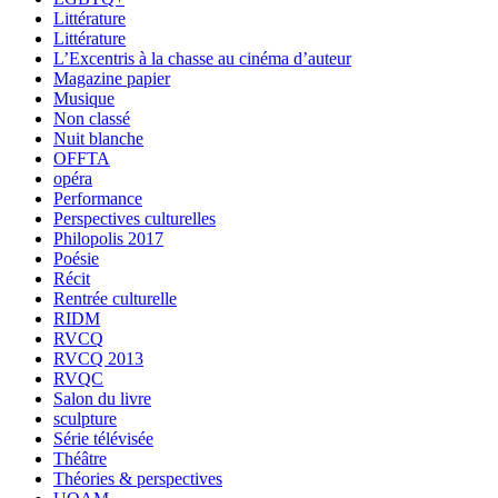
Littérature
Littérature
L’Excentris à la chasse au cinéma d’auteur
Magazine papier
Musique
Non classé
Nuit blanche
OFFTA
opéra
Performance
Perspectives culturelles
Philopolis 2017
Poésie
Récit
Rentrée culturelle
RIDM
RVCQ
RVCQ 2013
RVQC
Salon du livre
sculpture
Série télévisée
Théâtre
Théories & perspectives