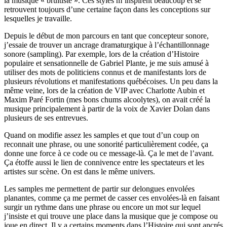
la musique « bruitiste ». Ces styles m’inspirent beaucoup et se
retrouvent toujours d’une certaine façon dans les conceptions sur
lesquelles je travaille.
Depuis le début de mon parcours en tant que concepteur sonore,
j’essaie de trouver un ancrage dramaturgique à l’échantillonnage
sonore (sampling). Par exemple, lors de la création d’Histoire
populaire et sensationnelle de Gabriel Plante, je me suis amusé à
utiliser des mots de politiciens connus et de manifestants lors de
plusieurs révolutions et manifestations québécoises. Un peu dans la
même veine, lors de la création de VIP avec Charlotte Aubin et
Maxim Paré Fortin (mes bons chums alcoolytes), on avait créé la
musique principalement à partir de la voix de Xavier Dolan dans
plusieurs de ses entrevues.
Quand on modifie assez les samples et que tout d’un coup on
reconnait une phrase, ou une sonorité particulièrement codée, ça
donne une force à ce code ou ce message-là. Ça le met de l’avant.
Ça étoffe aussi le lien de connivence entre les spectateurs et les
artistes sur scène. On est dans le même univers.
Les samples me permettent de partir sur delongues envolées
planantes, comme ça me permet de casser ces envolées-là en faisant
surgir un rythme dans une phrase ou encore un mot sur lequel
j’insiste et qui trouve une place dans la musique que je compose ou
joue en direct. Il y a certains moments dans l’Histoire qui sont ancrés