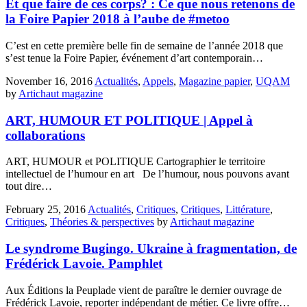
Et que faire de ces corps? : Ce que nous retenons de
la Foire Papier 2018 à l’aube de #metoo
C’est en cette première belle fin de semaine de l’année 2018 que
s’est tenue la Foire Papier, événement d’art contemporain…
November 16, 2016
Actualités
,
Appels
,
Magazine papier
,
UQAM
by
Artichaut magazine
ART, HUMOUR ET POLITIQUE | Appel à
collaborations
ART, HUMOUR et POLITIQUE Cartographier le territoire
intellectuel de l’humour en art De l’humour, nous pouvons avant
tout dire…
February 25, 2016
Actualités
,
Critiques
,
Critiques
,
Littérature
,
Critiques
,
Théories & perspectives
by
Artichaut magazine
Le syndrome Bugingo. Ukraine à fragmentation, de
Frédérick Lavoie. Pamphlet
Aux Éditions la Peuplade vient de paraître le dernier ouvrage de
Frédérick Lavoie, reporter indépendant de métier. Ce livre offre…