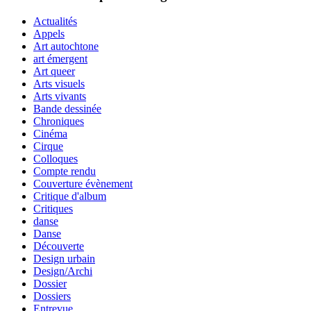
Actualités
Appels
Art autochtone
art émergent
Art queer
Arts visuels
Arts vivants
Bande dessinée
Chroniques
Cinéma
Cirque
Colloques
Compte rendu
Couverture évènement
Critique d'album
Critiques
danse
Danse
Découverte
Design urbain
Design/Archi
Dossier
Dossiers
Entrevue