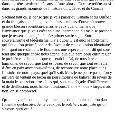
dans nos têtes seulement à cause d’une phrase. Et ça se reflète aussi
dans les grands moments de l’histoire du Québec et du Canada.
Sachant tout ça, je pense que je vais parler du Canada et du Québec
et du français et de l’anglais. Je n’essaierai pas d’ouvrir à nouveau la
grande blessure identitaire, mais je veux quand même que
l’ambiance que je vais créer soit une incarnation du malaise profond
que je ressens quand j’ai à m’exprimer sur le sujet. Entre
souverainisme et fédéralisme, il y a quoi? C’est quoi le frottement
qui fait qu’on peine à parler de l’avenir de cette question identitaire?
Pourquoi on reste dans le flou, dans une espèce de non-dit qui sous-
tend que quelque chose nous attend, quelque part, pour enfin régler
le problème… Je me dis que ça serait l’idéal, de tous être en
harmonie, de savoir que tout est beau, de savoir que tout est réglé,
d’être en paix avec nous-mêmes, de reconnaitre notre place dans
l’histoire de notre pays, quel qu’il soit. Mais je ne pense pas qu’on y
arrivera en tentant de façon un peu simpliste de balayer du revers de
la main les questions irrésolues qui, sous une façade d’indifférence
et de désillusion, nous habitent toujours. J’ai le « nous » large, mais
bon, on se comprend.
Qu’on le veuille ou non, il y a une plaie ou du moins un trou dans
l’identité québécoise. Je ne veux pas le
patcher
, mais juste qu’on
s’avoue qu’il est là.