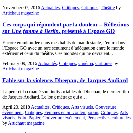
November 07, 2016
Actualités
,
Critiques
,
Critiques
,
Théâtre
by
Artichaut magazine
Ces corps qui répondent par la douleur – Réflexions
sur
Une femme à Berlin
, présenté à Espace GO
Encore emmitouflée dans mes habits de manifestante, j’entre dans
l’Espace GO avec un rare sentiment d’adéquation entre le monde
extérieur et celui du théâtre. Ces mondes qui ne devraient...
February 09, 2016
Actualités
,
Critiques
,
Cinéma
,
Critiques
by
Artichaut magazine
Fable sur la violence. Dheepan, de Jacques Audiard
La peur et la cruauté sont indissociables de Dheepan, le dernier film
de Jacques Audiard. Le long métrage qui a…
April 23, 2018
Actualités
,
Critiques
,
Arts visuels
,
Couverture
évènement
,
Critiques
,
Femmes en art contemporain
,
Critiques
,
Arts
visuels
,
Foire Papier
,
Couverture évènement
,
Perspectives culturelles
by
Artichaut magazine