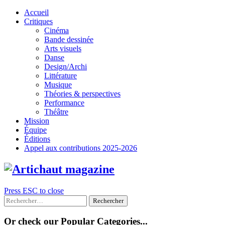
Skip
Accueil
to
Critiques
content
Cinéma
Bande dessinée
Arts visuels
Danse
Design/Archi
Littérature
Musique
Théories & perspectives
Performance
Théâtre
Mission
Équipe
Éditions
Appel aux contributions 2025-2026
Press ESC to close
Rechercher :
Or check our Popular Categories...