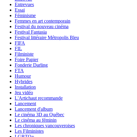
Entrevues
Essai
Féminisme
Femmes en art contemporain
Festival du nouveau cinéma
Festival Fantasia
Festival littéraire Métropolis Bleu
FIFA
FIL
Filministe
Foire Papier
Fonderie Darling
FTA
Humour
Hybrides
Installation
Jeu vidéo
L'Artichaut recommande
Lancement
Lancement d'album
Le cinéma 3D au Québec
Le cinéma au féminin
Les chroniques vancouveroises
Les Filministes
LGBTQ+