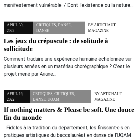
manifestement vulnérable. / Dont l’existence ou la nature…
APRIL 30,
CRITIQUES
,
DANSE
,
BY
ARTICHAUT
2022
DANSE
MAGAZINE
Les jeux du crépuscule : de solitude à
sollicitude
Comment traduire une expérience humaine échelonnée sur
plusieurs années en un matériau chorégraphique ? C’est le
projet mené par Ariane…
APRIL 16,
CRITIQUES
,
CRITIQUES
,
BY
ARTICHAUT
2022
DANSE
,
UQAM
MAGAZINE
If nothing matters & Please be soft. Une douce
fin du monde
Fidèles à la tradition du département, les finissant·e·s en
pratiques artistiques du baccalauréat en danse de l’UQAM