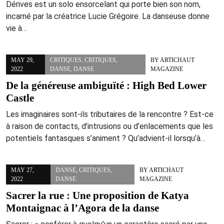
Dérives est un solo ensorcelant qui porte bien son nom,
incarné par la créatrice Lucie Grégoire. La danseuse donne
vie à…
MAY 29,
CRITIQUES
,
CRITIQUES
,
BY
ARTICHAUT
2022
DANSE
,
DANSE
MAGAZINE
De la généreuse ambiguïté : High Bed Lower
Castle
Les imaginaires sont-ils tributaires de la rencontre ? Est-ce
à raison de contacts, d’intrusions ou d’enlacements que les
potentiels fantasques s’animent ? Qu’advient-il lorsqu’à…
MAY 27,
DANSE
,
CRITIQUES
,
BY
ARTICHAUT
2022
DANSE
MAGAZINE
Sacrer la rue : Une proposition de Katya
Montaignac à l’Agora de la danse