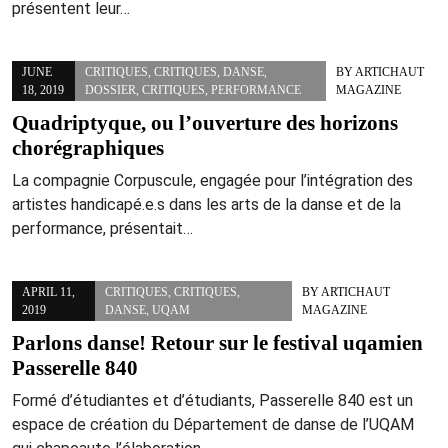
présentent leur…
JUNE
CRITIQUES
,
CRITIQUES
,
DANSE
,
BY
ARTICHAUT
18, 2019
DOSSIER
,
CRITIQUES
,
PERFORMANCE
MAGAZINE
Quadriptyque, ou l’ouverture des horizons
chorégraphiques
La compagnie Corpuscule, engagée pour l’intégration des
artistes handicapé.e.s dans les arts de la danse et de la
performance, présentait…
APRIL 11,
CRITIQUES
,
CRITIQUES
,
BY
ARTICHAUT
2019
DANSE
,
UQAM
MAGAZINE
Parlons danse! Retour sur le festival uqamien
Passerelle 840
Formé d’étudiantes et d’étudiants, Passerelle 840 est un
espace de création du Département de danse de l’UQAM