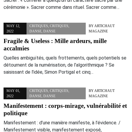
Sacrer : « conférer à quelqu’un un caractère sacré par une
cérémonie ». Sacrer comme dans rituel. Sacrer comme…
MAY 12,
CRITIQUES
,
CRITIQUES
,
BY
ARTICHAUT
2022
DANSE
,
DANSE
MAGAZINE
Fragile & Useless : Mille ardeurs, mille
accalmies
Quelles ambiguïtés, quels frottements, quels potentiels se
détournent de la numérisation, de l’algorithmique ? Se
saisissant de l’idée, Simon Portigal et cinq…
MAY 01,
CRITIQUES
,
CRITIQUES
,
BY
ARTICHAUT
2022
DANSE
,
DANSE
MAGAZINE
Manifestement : corps-mirage, vulnérabilité et
politique
Manifestement : d’une manière manifeste, à l’évidence. /
Manifestement visible, manifestement exposé,