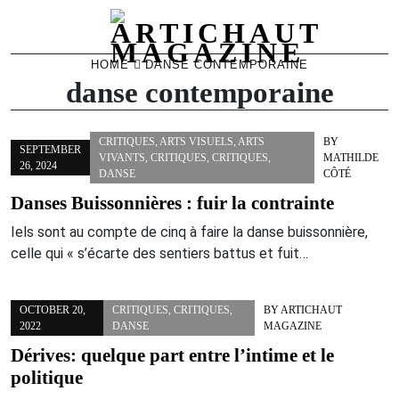
Skip
HOME
DANSE CONTEMPORAINE
to
danse contemporaine
content
CRITIQUES
,
ARTS VISUELS
,
ARTS
BY
SEPTEMBER
VIVANTS
,
CRITIQUES
,
CRITIQUES
,
MATHILDE
26, 2024
DANSE
CÔTÉ
Danses Buissonnières : fuir la contrainte
Iels sont au compte de cinq à faire la danse buissonnière,
celle qui « s’écarte des sentiers battus et fuit…
OCTOBER 20,
CRITIQUES
,
CRITIQUES
,
BY
ARTICHAUT
2022
DANSE
MAGAZINE
Dérives: quelque part entre l’intime et le
politique