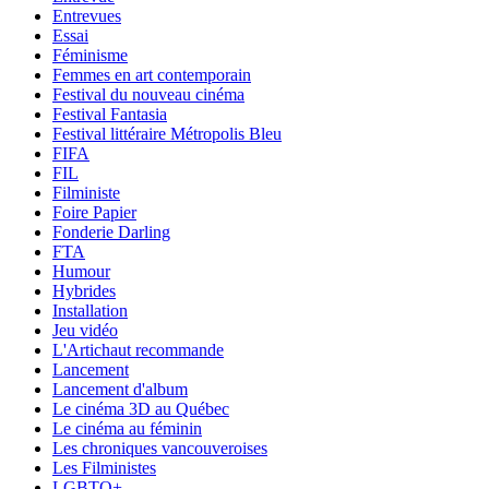
Entrevues
Essai
Féminisme
Femmes en art contemporain
Festival du nouveau cinéma
Festival Fantasia
Festival littéraire Métropolis Bleu
FIFA
FIL
Filministe
Foire Papier
Fonderie Darling
FTA
Humour
Hybrides
Installation
Jeu vidéo
L'Artichaut recommande
Lancement
Lancement d'album
Le cinéma 3D au Québec
Le cinéma au féminin
Les chroniques vancouveroises
Les Filministes
LGBTQ+