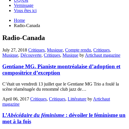
UQAM
Vernissage
Vous êtes ici
Home
Radio-Canada
Radio-Canada
July 27, 2018
Critiques
,
Musique
,
Compte rendu
,
Critiques
,
Musique
,
Découverte
,
Critiques
,
Musique
by
Artichaut magazine
Gentiane MG. Pianiste montréalaise d’adoption et
compositrice d’exception
C’était un vendredi 13 juillet que le Gentiane MG Trio a foulé la
scène réaménagée du renommé club jazz de…
April 06, 2017
Critiques
,
Critiques
,
Littérature
by
Artichaut
magazine
L’
Abécédaire du féminisme
: dévoiler le féminisme un
mot à la fois