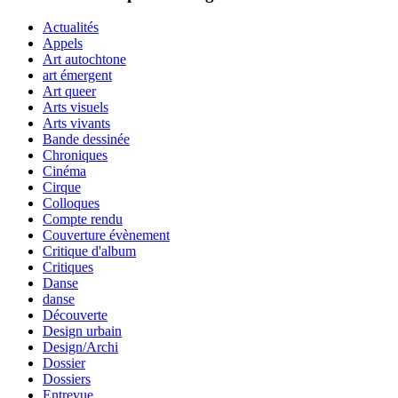
Actualités
Appels
Art autochtone
art émergent
Art queer
Arts visuels
Arts vivants
Bande dessinée
Chroniques
Cinéma
Cirque
Colloques
Compte rendu
Couverture évènement
Critique d'album
Critiques
Danse
danse
Découverte
Design urbain
Design/Archi
Dossier
Dossiers
Entrevue