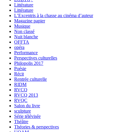
Littérature
Littérature
L’Excentris à la chasse au cinéma d’auteur
Magazine papier
Musique
Non classé
Nuit blanche
OFFTA
opéra
Performance
Perspectives culturelles
Philopolis 2017
Poésie
Récit
Rentrée culturelle
RIDM
RVCQ
RVCQ 2013
RVQC
Salon du livre
sculpture
Série télévisée
Théâtre
Théories & perspectives