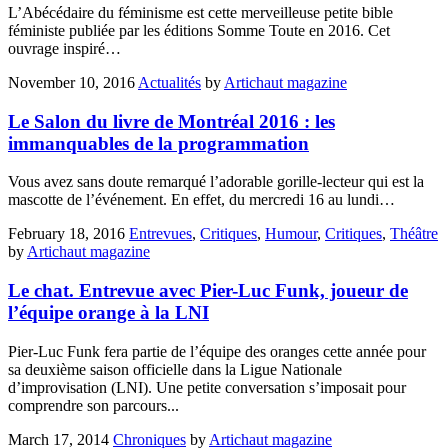
L’Abécédaire du féminisme est cette merveilleuse petite bible
féministe publiée par les éditions Somme Toute en 2016. Cet
ouvrage inspiré…
November 10, 2016
Actualités
by
Artichaut magazine
Le Salon du livre de Montréal 2016 : les
immanquables de la programmation
Vous avez sans doute remarqué l’adorable gorille-lecteur qui est la
mascotte de l’événement. En effet, du mercredi 16 au lundi…
February 18, 2016
Entrevues
,
Critiques
,
Humour
,
Critiques
,
Théâtre
by
Artichaut magazine
Le chat. Entrevue avec Pier-Luc Funk, joueur de
l’équipe orange à la LNI
Pier-Luc Funk fera partie de l’équipe des oranges cette année pour
sa deuxième saison officielle dans la Ligue Nationale
d’improvisation (LNI). Une petite conversation s’imposait pour
comprendre son parcours...
March 17, 2014
Chroniques
by
Artichaut magazine