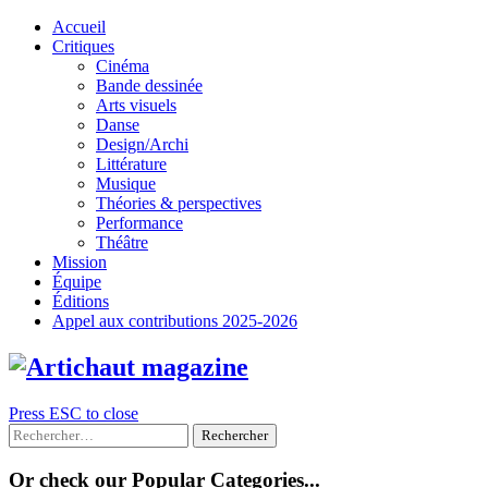
Skip
Accueil
to
Critiques
content
Cinéma
Bande dessinée
Arts visuels
Danse
Design/Archi
Littérature
Musique
Théories & perspectives
Performance
Théâtre
Mission
Équipe
Éditions
Appel aux contributions 2025-2026
Press ESC to close
Rechercher :
Or check our Popular Categories...