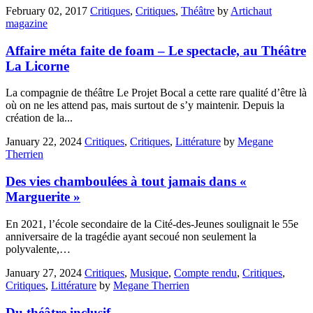
February 02, 2017
Critiques
,
Critiques
,
Théâtre
by
Artichaut
magazine
Affaire méta faite de foam – Le spectacle, au Théâtre
La Licorne
La compagnie de théâtre Le Projet Bocal a cette rare qualité d’être là
où on ne les attend pas, mais surtout de s’y maintenir. Depuis la
création de la...
January 22, 2024
Critiques
,
Critiques
,
Littérature
by
Megane
Therrien
Des vies chamboulées à tout jamais dans «
Marguerite »
En 2021, l’école secondaire de la Cité-des-Jeunes soulignait le 55e
anniversaire de la tragédie ayant secoué non seulement la
polyvalente,…
January 27, 2024
Critiques
,
Musique
,
Compte rendu
,
Critiques
,
Critiques
,
Littérature
by
Megane Therrien
Du théâtre inclusif