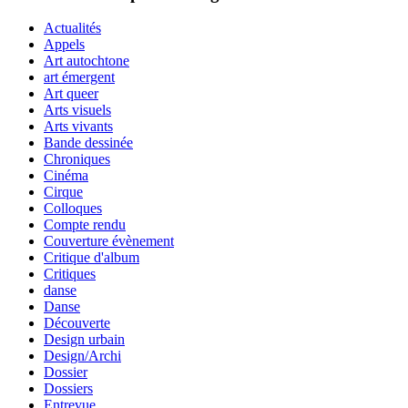
Actualités
Appels
Art autochtone
art émergent
Art queer
Arts visuels
Arts vivants
Bande dessinée
Chroniques
Cinéma
Cirque
Colloques
Compte rendu
Couverture évènement
Critique d'album
Critiques
danse
Danse
Découverte
Design urbain
Design/Archi
Dossier
Dossiers
Entrevue