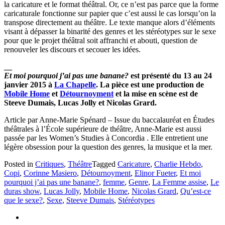
la caricature et le format théâtral. Or, ce n’est pas parce que la forme
caricaturale fonctionne sur papier que c’est aussi le cas lorsqu’on la
transpose directement au théâtre. Le texte manque alors d’éléments
visant à dépasser la binarité des genres et les stéréotypes sur le sexe
pour que le projet théâtral soit affranchi et abouti, question de
renouveler les discours et secouer les idées.
__
Et moi pourquoi j’ai pas une banane?
est présenté du 13 au 24
janvier 2015 à
La Chapelle
. La pièce est une production de
Mobile Home
et
Détournoyment
et la mise en scène est de
Steeve Dumais, Lucas Jolly et Nicolas Grard.
Article par Anne-Marie Spénard – Issue du baccalauréat en Études
théâtrales à l’École supérieure de théâtre, Anne-Marie est aussi
passée par les Women’s Studies à Concordia . Elle entretient une
légère obsession pour la question des genres, la musique et la mer.
Posted in
Critiques
,
Théâtre
Tagged
Caricature
,
Charlie Hebdo
,
Copi
,
Corinne Masiero
,
Détournoyment
,
Elinor Fueter
,
Et moi
pourquoi j’ai pas une banane?
,
femme
,
Genre
,
La Femme assise
,
Le
duras show
,
Lucas Jolly
,
Mobile Home
,
Nicolas Grard
,
Qu’est-ce
que le sexe?
,
Sexe
,
Steeve Dumais
,
Stéréotypes