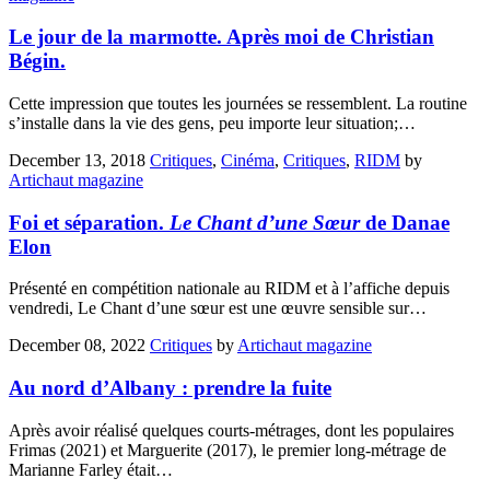
Le jour de la marmotte. Après moi de Christian
Bégin.
Cette impression que toutes les journées se ressemblent. La routine
s’installe dans la vie des gens, peu importe leur situation;…
December 13, 2018
Critiques
,
Cinéma
,
Critiques
,
RIDM
by
Artichaut magazine
Foi et séparation.
Le Chant d’une Sœur
de Danae
Elon
Présenté en compétition nationale au RIDM et à l’affiche depuis
vendredi, Le Chant d’une sœur est une œuvre sensible sur…
December 08, 2022
Critiques
by
Artichaut magazine
Au nord d’Albany : prendre la fuite
Après avoir réalisé quelques courts-métrages, dont les populaires
Frimas (2021) et Marguerite (2017), le premier long-métrage de
Marianne Farley était…