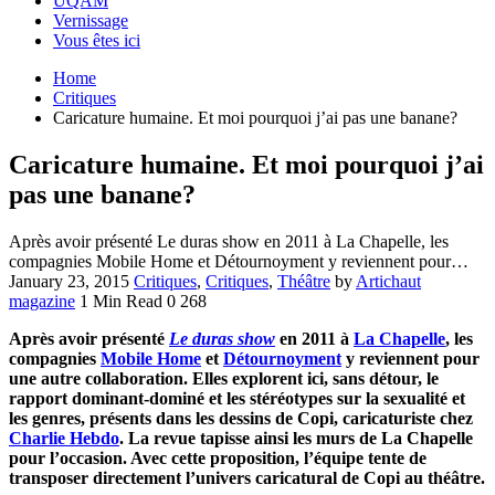
UQAM
Vernissage
Vous êtes ici
Home
Critiques
Caricature humaine. Et moi pourquoi j’ai pas une banane?
Caricature humaine. Et moi pourquoi j’ai
pas une banane?
Après avoir présenté Le duras show en 2011 à La Chapelle, les
compagnies Mobile Home et Détournoyment y reviennent pour…
January 23, 2015
Critiques
,
Critiques
,
Théâtre
by
Artichaut
magazine
1 Min Read
0
268
Après avoir présenté
Le duras show
en 2011 à
La Chapelle
, les
compagnies
Mobile Home
et
Détournoyment
y reviennent pour
une autre collaboration. Elles explorent ici, sans détour, le
rapport dominant-dominé et les stéréotypes sur la sexualité et
les genres, présents dans les dessins de Copi, caricaturiste chez
Charlie Hebdo
. La revue tapisse ainsi les murs de La Chapelle
pour l’occasion. Avec cette proposition, l’équipe tente de
transposer directement l’univers caricatural de Copi au théâtre.