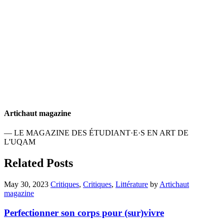
Artichaut magazine
— LE MAGAZINE DES ÉTUDIANT·E·S EN ART DE
L'UQAM
Related Posts
May 30, 2023
Critiques
,
Critiques
,
Littérature
by
Artichaut
magazine
Perfectionner son corps pour (sur)vivre