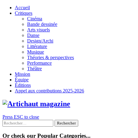
Skip
Accueil
to
Critiques
content
Cinéma
Bande dessinée
Arts visuels
Danse
Design/Archi
Littérature
Musique
Théories & perspectives
Performance
Théâtre
Mission
Équipe
Éditions
Appel aux contributions 2025-2026
Press ESC to close
Rechercher :
Or check our Popular Categories...