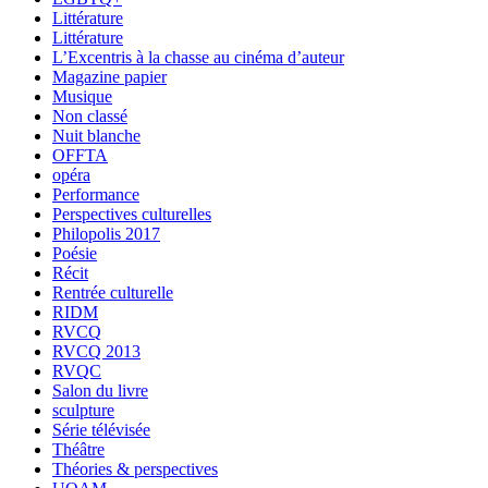
Littérature
Littérature
L’Excentris à la chasse au cinéma d’auteur
Magazine papier
Musique
Non classé
Nuit blanche
OFFTA
opéra
Performance
Perspectives culturelles
Philopolis 2017
Poésie
Récit
Rentrée culturelle
RIDM
RVCQ
RVCQ 2013
RVQC
Salon du livre
sculpture
Série télévisée
Théâtre
Théories & perspectives