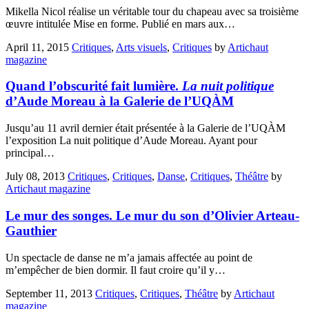
Mikella Nicol réalise un véritable tour du chapeau avec sa troisième
œuvre intitulée Mise en forme. Publié en mars aux…
April 11, 2015
Critiques
,
Arts visuels
,
Critiques
by
Artichaut
magazine
Quand l’obscurité fait lumière.
La nuit politique
d’Aude Moreau à la Galerie de l’UQÀM
Jusqu’au 11 avril dernier était présentée à la Galerie de l’UQÀM
l’exposition La nuit politique d’Aude Moreau. Ayant pour
principal…
July 08, 2013
Critiques
,
Critiques
,
Danse
,
Critiques
,
Théâtre
by
Artichaut magazine
Le mur des songes. Le mur du son d’Olivier Arteau-
Gauthier
Un spectacle de danse ne m’a jamais affectée au point de
m’empêcher de bien dormir. Il faut croire qu’il y…
September 11, 2013
Critiques
,
Critiques
,
Théâtre
by
Artichaut
magazine