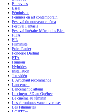
Entrevues
Essai
Féminisme
Femmes en art contemporain
Festival du nouveau cinéma
Festival Fantasia
Festival littéraire Métropolis Bleu
FIFA
FIL
Filministe
Foire Papier
Fonderie Darling
FTA
Humour
Hybrides
Installation
Jeu vidéo
L'Artichaut recommande
Lancement
Lancement d'album
Le cinéma 3D au Québec
Le cinéma au féminin
Les chroniques vancouveroises
Les Filministes
LGBTQ+