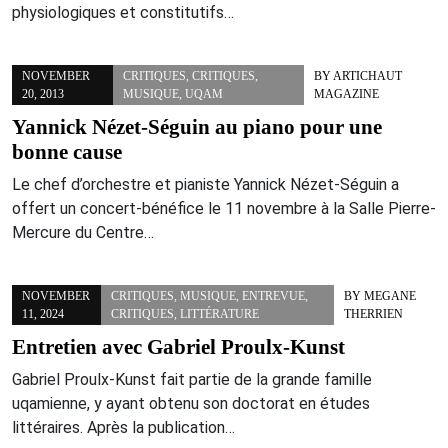
physiologiques et constitutifs…
NOVEMBER
CRITIQUES
,
CRITIQUES
,
BY
ARTICHAUT
20, 2013
MUSIQUE
,
UQAM
MAGAZINE
Yannick Nézet-Séguin au piano pour une
bonne cause
Le chef d’orchestre et pianiste Yannick Nézet-Séguin a
offert un concert-bénéfice le 11 novembre à la Salle Pierre-
Mercure du Centre…
NOVEMBER
CRITIQUES
,
MUSIQUE
,
ENTREVUE
,
BY
MEGANE
11, 2024
CRITIQUES
,
LITTÉRATURE
THERRIEN
Entretien avec Gabriel Proulx-Kunst
Gabriel Proulx-Kunst fait partie de la grande famille
uqamienne, y ayant obtenu son doctorat en études
littéraires. Après la publication…