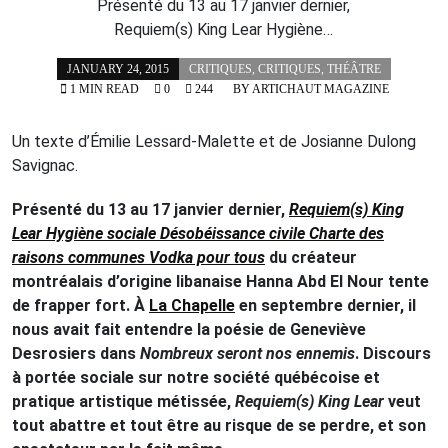
Présenté du 13 au 17 janvier dernier,
Requiem(s) King Lear Hygiène…
JANUARY 24, 2015
CRITIQUES
,
CRITIQUES
,
THÉÂTRE
1 MIN READ
0
244
BY
ARTICHAUT MAGAZINE
Un texte d’Émilie Lessard-Malette et de Josianne Dulong
Savignac.
Présenté du 13 au 17 janvier dernier,
Requiem(s) King
Lear Hygiène sociale Désobéissance civile Charte des
raisons communes Vodka pour tous
du créateur
montréalais d’origine libanaise Hanna Abd El Nour tente
de frapper fort. À
La Chapelle
en septembre dernier, il
nous avait fait entendre la poésie de Geneviève
Desrosiers dans
Nombreux seront nos ennemis
. Discours
à portée sociale sur notre société québécoise et
pratique artistique métissée,
Requiem(s) King Lear
veut
tout abattre et tout être au risque de se perdre, et son