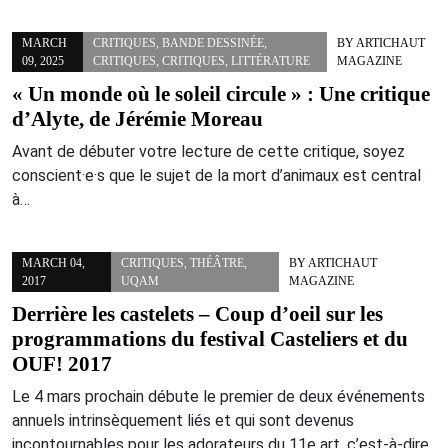
MARCH
CRITIQUES
,
BANDE DESSINÉE
,
BY
ARTICHAUT
09, 2025
CRITIQUES
,
CRITIQUES
,
LITTÉRATURE
MAGAZINE
« Un monde où le soleil circule » : Une critique
d’Alyte, de Jérémie Moreau
Avant de débuter votre lecture de cette critique, soyez
conscient·e·s que le sujet de la mort d’animaux est central
à…
MARCH 04,
CRITIQUES
,
THÉÂTRE
,
BY
ARTICHAUT
2017
UQAM
MAGAZINE
Derrière les castelets – Coup d’oeil sur les
programmations du festival Casteliers et du
OUF! 2017
Le 4 mars prochain débute le premier de deux événements
annuels intrinsèquement liés et qui sont devenus
incontournables pour les adorateurs du 11e art, c’est-à-dire