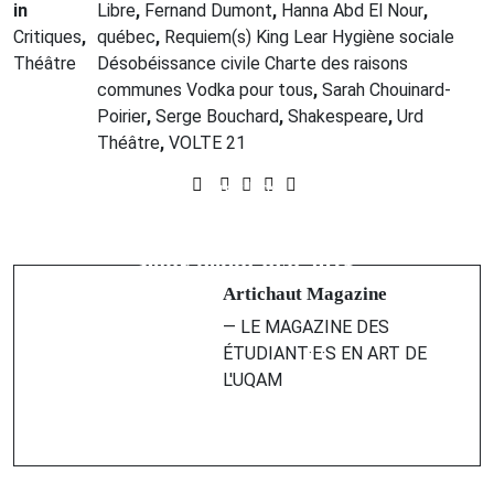
in
Libre
,
Fernand Dumont
,
Hanna Abd El Nour
,
Critiques
,
québec
,
Requiem(s) King Lear Hygiène sociale
Théâtre
Désobéissance civile Charte des raisons
communes Vodka pour tous
,
Sarah Chouinard-
Poirier
,
Serge Bouchard
,
Shakespeare
,
Urd
Théâtre
,
VOLTE 21
Prev Post
Next Post
Caricature humaine. Et moi pourquoi
Une quatrième édition de la RIPA
j’ai pas une banane?
pour début mai 2015
Artichaut Magazine
— LE MAGAZINE DES
ÉTUDIANT·E·S EN ART DE
L'UQAM