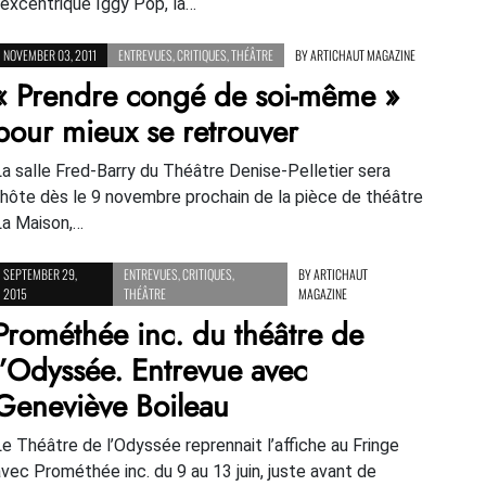
l’excentrique Iggy Pop, la…
NOVEMBER 03, 2011
ENTREVUES
,
CRITIQUES
,
THÉÂTRE
BY
ARTICHAUT MAGAZINE
« Prendre congé de soi-même »
pour mieux se retrouver
La salle Fred-Barry du Théâtre Denise-Pelletier sera
l’hôte dès le 9 novembre prochain de la pièce de théâtre
La Maison,…
SEPTEMBER 29,
ENTREVUES
,
CRITIQUES
,
BY
ARTICHAUT
2015
THÉÂTRE
MAGAZINE
Prométhée inc. du théâtre de
l’Odyssée. Entrevue avec
Geneviève Boileau
Le Théâtre de l’Odyssée reprennait l’affiche au Fringe
avec Prométhée inc. du 9 au 13 juin, juste avant de