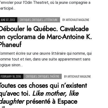
s’envoler pour l’Odin Theatret, où la jeune compagnie a
articipé...
JUNE 07, 2013
CRITIQUES
,
CRITIQUES
,
LITTÉRATURE
BY
ARTICHAUT MAGAZINE
Débouler le Québec. Cavalcade
en cyclorama de Marc-Antoine K.
Phaneuf
Comment écrire sur une œuvre littéraire qui nomme, qui
nomme tout et rien, dans une suite apparemment sans
logique sinon…
FEBRUARY 18, 2016
CRITIQUES
,
CRITIQUES
,
THÉÂTRE
BY
ARTICHAUT MAGAZINE
Toutes ces choses qui n’existent
qu’avec toi.
Like mother, like
daughter
présenté à Espace