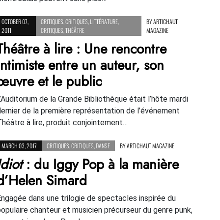
OCTOBER 07,
CRITIQUES
,
CRITIQUES
,
LITTÉRATURE
,
BY
ARTICHAUT
2011
CRITIQUES
,
THÉÂTRE
MAGAZINE
Théâtre à lire : Une rencontre
intimiste entre un auteur, son
œuvre et le public
L’Auditorium de la Grande Bibliothèque était l’hôte mardi
dernier de la première représentation de l’événement
Théâtre à lire, produit conjointement…
MARCH 03, 2017
CRITIQUES
,
CRITIQUES
,
DANSE
BY
ARTICHAUT MAGAZINE
Idiot
: du Iggy Pop à la manière
d’Helen Simard
Engagée dans une trilogie de spectacles inspirée du
populaire chanteur et musicien précurseur du genre punk,