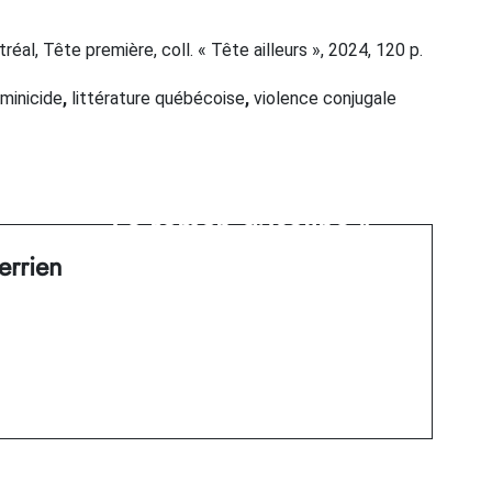
tréal, Tête première, coll. « Tête ailleurs », 2024, 120 p.
minicide
,
littérature québécoise
,
violence conjugale
Next Post
Mise en abyme dans «
Le roman d’Isoline »
rrien