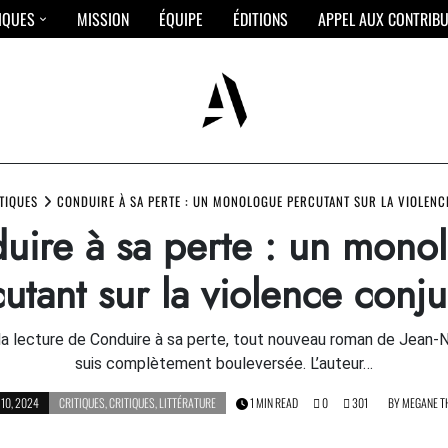
IQUES
MISSION
ÉQUIPE
ÉDITIONS
APPEL AUX CONTRIB
TIQUES
CONDUIRE À SA PERTE : UN MONOLOGUE PERCUTANT SUR LA VIOLENC
uire à sa perte : un mono
utant sur la violence conj
la lecture de Conduire à sa perte, tout nouveau roman de Jean-Ni
suis complètement bouleversée. L’auteur…
10, 2024
CRITIQUES
,
CRITIQUES
,
LITTÉRATURE
1 MIN READ
0
301
BY
MEGANE T