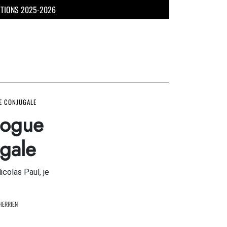
UTIONS 2025-2026
E CONJUGALE
logue
ugale
colas Paul, je
HERRIEN