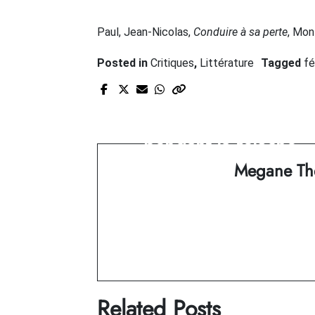
Paul, Jean-Nicolas,
Conduire à sa perte
, Mon
Posted in
Critiques
,
Littérature
Tagged
fé
Prev Post
Trois livres à dévorer
pendant la relâche
Megane The
Related Posts