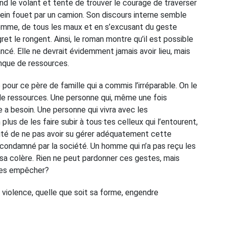
end le volant et tente de trouver le courage de traverser
plein fouet par un camion. Son discours interne semble
 femme, de tous les maux et en s’excusant du geste
gret le rongent. Ainsi, le roman montre qu’il est possible
ancé. Elle ne devrait évidemment jamais avoir lieu, mais
anque de ressources.
pour ce père de famille qui a commis l’irréparable. On le
 de ressources. Une personne qui, même une fois
le a besoin. Une personne qui vivra avec les
us de les faire subir à tous·tes celleux qui l’entourent,
bilité de ne pas avoir su gérer adéquatement cette
condamné par la société. Un homme qui n’a pas reçu les
 sa colère. Rien ne peut pardonner ces gestes, mais
 les empêcher?
 violence, quelle que soit sa forme, engendre