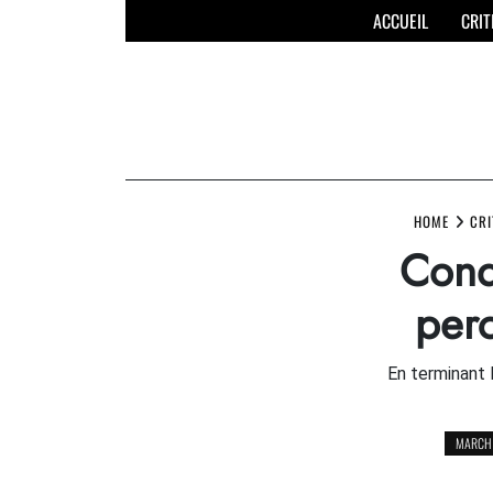
Skip
ACCUEIL
CRIT
to
content
HOME
CRI
Cond
perc
En terminant 
MARCH 