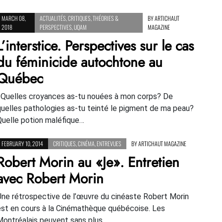
MARCH 08,
ACTUALITÉS
,
CRITIQUES
,
THÉORIES &
BY
ARTICHAUT
2018
PERSPECTIVES
,
UQAM
MAGAZINE
L’interstice. Perspectives sur le cas
du féminicide autochtone au
Québec
«Quelles croyances as-tu nouées à mon corps? De
quelles pathologies as-tu teinté le pigment de ma peau?
Quelle potion maléfique…
FEBRUARY 10, 2014
CRITIQUES
,
CINÉMA
,
ENTREVUES
BY
ARTICHAUT MAGAZINE
Robert Morin au «Je». Entretien
avec Robert Morin
Une rétrospective de l’œuvre du cinéaste Robert Morin
est en cours à la Cinémathèque québécoise. Les
Montréalais peuvent sans plus…