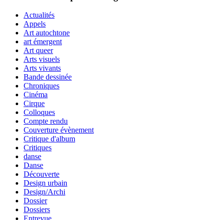
Actualités
Appels
Art autochtone
art émergent
Art queer
Arts visuels
Arts vivants
Bande dessinée
Chroniques
Cinéma
Cirque
Colloques
Compte rendu
Couverture évènement
Critique d'album
Critiques
danse
Danse
Découverte
Design urbain
Design/Archi
Dossier
Dossiers
Entrevue