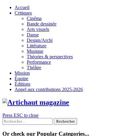
Skip
Accueil
to
Critiques
content
Cinéma
Bande dessinée
Arts visuels
Danse
Design/Archi
Littérature
Musique
Théories & perspectives
Performance
Théâtre
Mission
Équipe
Éditions
Appel aux contributions 2025-2026
Press ESC to close
Rechercher :
Or check our Popular Categories...