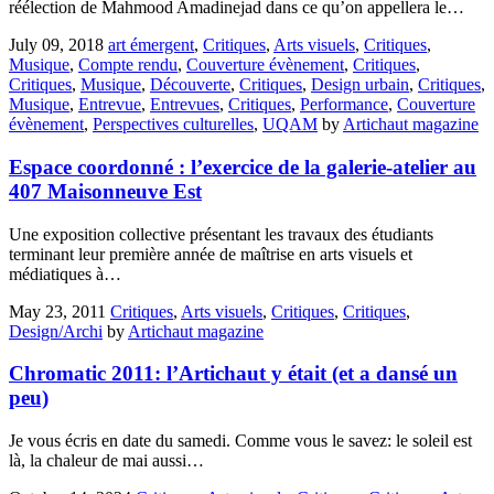
réélection de Mahmood Amadinejad dans ce qu’on appellera le…
July 09, 2018
art émergent
,
Critiques
,
Arts visuels
,
Critiques
,
Musique
,
Compte rendu
,
Couverture évènement
,
Critiques
,
Critiques
,
Musique
,
Découverte
,
Critiques
,
Design urbain
,
Critiques
,
Musique
,
Entrevue
,
Entrevues
,
Critiques
,
Performance
,
Couverture
évènement
,
Perspectives culturelles
,
UQAM
by
Artichaut magazine
Espace coordonné : l’exercice de la galerie-atelier au
407 Maisonneuve Est
Une exposition collective présentant les travaux des étudiants
terminant leur première année de maîtrise en arts visuels et
médiatiques à…
May 23, 2011
Critiques
,
Arts visuels
,
Critiques
,
Critiques
,
Design/Archi
by
Artichaut magazine
Chromatic 2011: l’Artichaut y était (et a dansé un
peu)
Je vous écris en date du samedi. Comme vous le savez: le soleil est
là, la chaleur de mai aussi…