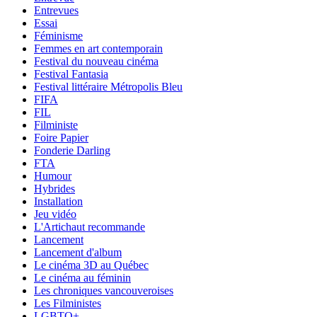
Entrevues
Essai
Féminisme
Femmes en art contemporain
Festival du nouveau cinéma
Festival Fantasia
Festival littéraire Métropolis Bleu
FIFA
FIL
Filministe
Foire Papier
Fonderie Darling
FTA
Humour
Hybrides
Installation
Jeu vidéo
L'Artichaut recommande
Lancement
Lancement d'album
Le cinéma 3D au Québec
Le cinéma au féminin
Les chroniques vancouveroises
Les Filministes
LGBTQ+