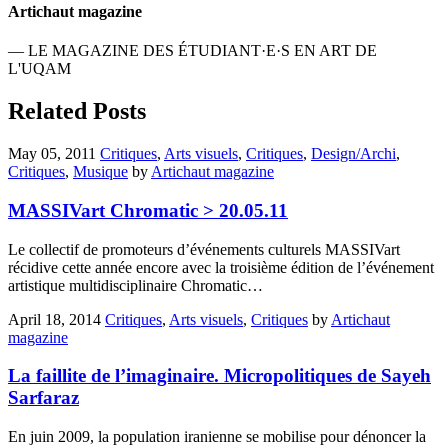
Artichaut magazine
— LE MAGAZINE DES ÉTUDIANT·E·S EN ART DE
L'UQAM
Related Posts
May 05, 2011
Critiques
,
Arts visuels
,
Critiques
,
Design/Archi
,
Critiques
,
Musique
by
Artichaut magazine
MASSIVart Chromatic > 20.05.11
Le collectif de promoteurs d’événements culturels MASSIVart
récidive cette année encore avec la troisième édition de l’événement
artistique multidisciplinaire Chromatic…
April 18, 2014
Critiques
,
Arts visuels
,
Critiques
by
Artichaut
magazine
La faillite de l’imaginaire. Micropolitiques de Sayeh
Sarfaraz
En juin 2009, la population iranienne se mobilise pour dénoncer la