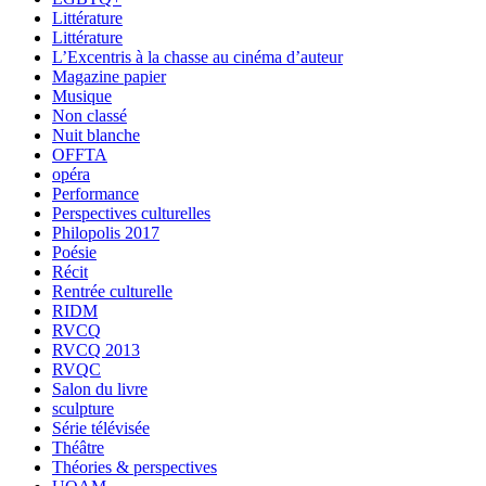
Littérature
Littérature
L’Excentris à la chasse au cinéma d’auteur
Magazine papier
Musique
Non classé
Nuit blanche
OFFTA
opéra
Performance
Perspectives culturelles
Philopolis 2017
Poésie
Récit
Rentrée culturelle
RIDM
RVCQ
RVCQ 2013
RVQC
Salon du livre
sculpture
Série télévisée
Théâtre
Théories & perspectives