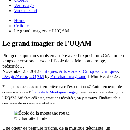
UQAM
Vernissage
Vous êtes ici
Home
Critiques
Le grand imagier de l’UQAM
Le grand imagier de l’UQAM
Plongeons quelques mois en arrière avec l’exposition «Création en
temps de crise sociale» de l’École de la Montagne rouge,
présentée…
November 25, 2012
Critiques
,
Arts visuels
,
Critiques
,
Critiques
,
Design/Archi
,
UQAM
by
Artichaut magazine
1 Min Read
0
237
Plongeons quelques mois en arrière avec l’exposition «Création en temps de
crise sociale» de l’
École de la Montagne rouge
, présentée au centre design de
l’UQAM. Affiches célèbres, créations révoltées, on y retrouve l’indiscutable
créativité du mouvement étudiant.
© Charlotte Lindet
Une odeur de peinture fraîche, de la musique détonante, un