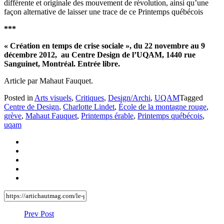
différente et originale des mouvement de révolution, ainsi qu’une
façon alternative de laisser une trace de ce Printemps québécois
***
« Création en temps de crise sociale », du 22 novembre au 9
décembre 2012, au Centre Design de l’UQAM, 1440 rue
Sanguinet, Montréal. Entrée libre.
Article par Mahaut Fauquet.
Posted in
Arts visuels
,
Critiques
,
Design/Archi
,
UQAM
Tagged
Centre de Design
,
Charlotte Lindet
,
École de la montagne rouge
,
grève
,
Mahaut Fauquet
,
Printemps érable
,
Printemps québécois
,
uqam
Prev Post