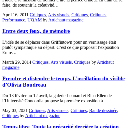
faire, de soutenir la créativité…
April 16, 2011
Critiques
,
Arts visuels
,
Critiques
,
Critiques
,
Performance
,
UQAM
by
Artichaut magazine
Entre deux feux, de mémoire
L’idée de se déplacer dans Griffintown pour un vernissage était
plutôt sympathique au départ. C’est ce que proposait l’exposition
Entre…
March 29, 2014
Critiques
,
Arts visuels
,
Critiques
by
Artichaut
magazine
Prendre et distendre le temps. L’oscillation du visible
d’Olivia Boudreau
Du 13 février au 12 avril, la galerie Leonard et Bina Ellen de
l’Université Concordia propose la première exposition à…
May 03, 2021
Critiques
,
Arts visuels
,
Critiques
,
Bande dessinée
,
Critiques
by
Artichaut magazine
Temps libre. Toute la précarité derrière la création