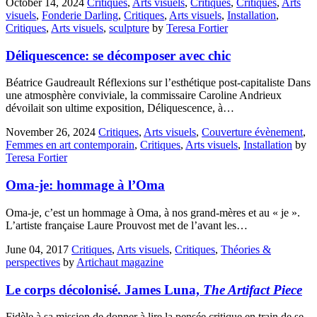
October 14, 2024
Critiques
,
Arts visuels
,
Critiques
,
Critiques
,
Arts
visuels
,
Fonderie Darling
,
Critiques
,
Arts visuels
,
Installation
,
Critiques
,
Arts visuels
,
sculpture
by
Teresa Fortier
Déliquescence: se décomposer avec chic
Béatrice Gaudreault Réflexions sur l’esthétique post-capitaliste Dans
une atmosphère conviviale, la commissaire Caroline Andrieux
dévoilait son ultime exposition, Déliquescence, à…
November 26, 2024
Critiques
,
Arts visuels
,
Couverture évènement
,
Femmes en art contemporain
,
Critiques
,
Arts visuels
,
Installation
by
Teresa Fortier
Oma-je: hommage à l’Oma
Oma-je, c’est un hommage à Oma, à nos grand-mères et au « je ».
L’artiste française Laure Prouvost met de l’avant les…
June 04, 2017
Critiques
,
Arts visuels
,
Critiques
,
Théories &
perspectives
by
Artichaut magazine
Le corps décolonisé. James Luna,
The Artifact Piece
Fidèle à sa mission de donner à lire la pensée critique en train de se