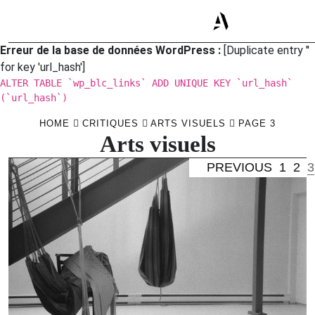
Erreur de la base de données WordPress :
[Duplicate entry ''
for key 'url_hash']
ALTER TABLE `wp_blc_links` ADD UNIQUE KEY `url_hash`
(`url_hash`)
Skip
HOME
CRITIQUES
ARTS VISUELS
PAGE 3
Arts visuels
to
content
PREVIOUS
1
2
3