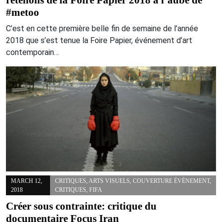
retenons de la Foire Papier 2018 à l’aube de
#metoo
C’est en cette première belle fin de semaine de l’année
2018 que s’est tenue la Foire Papier, événement d’art
contemporain…
MARCH 12,
CRITIQUES
,
ARTS VISUELS
,
COUVERTURE ÉVÈNEMENT
,
2018
CRITIQUES
,
FIFA
Créer sous contrainte: critique du
documentaire Focus Iran