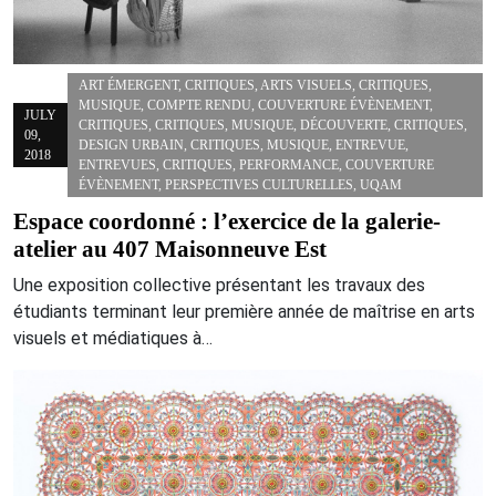
ART ÉMERGENT
,
CRITIQUES
,
ARTS VISUELS
,
CRITIQUES
,
MUSIQUE
,
COMPTE RENDU
,
COUVERTURE ÉVÈNEMENT
,
JULY
CRITIQUES
,
CRITIQUES
,
MUSIQUE
,
DÉCOUVERTE
,
CRITIQUES
,
09,
DESIGN URBAIN
,
CRITIQUES
,
MUSIQUE
,
ENTREVUE
,
2018
ENTREVUES
,
CRITIQUES
,
PERFORMANCE
,
COUVERTURE
ÉVÈNEMENT
,
PERSPECTIVES CULTURELLES
,
UQAM
Espace coordonné : l’exercice de la galerie-
atelier au 407 Maisonneuve Est
Une exposition collective présentant les travaux des
étudiants terminant leur première année de maîtrise en arts
visuels et médiatiques à…