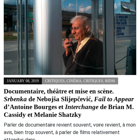
JANUARY 08, 2019
CRITIQUES
,
CINÉMA
,
CRITIQUES
,
RIDM
Documentaire, théâtre et mise en scène.
Srbenka
de Nebojša Slijepčević,
Fail to Appear
d’Antoine Bourges et
Interchange
de Brian M.
Cassidy et Melanie Shatzky
Parler de documentaire revient souvent, voire revient, à mon
avis, bien trop souvent, à parler de films relativement
attendus dans…