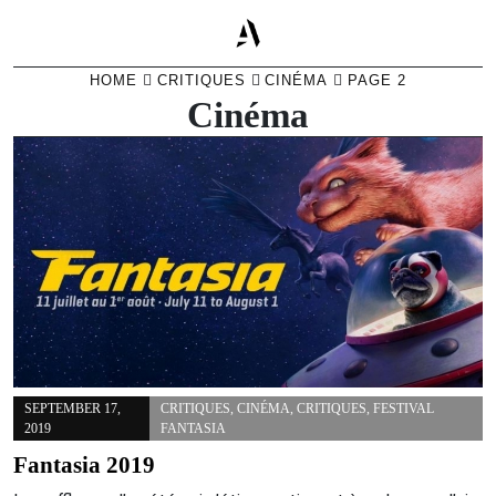
Skip
HOME
CRITIQUES
CINÉMA
PAGE 2
to
Cinéma
content
SEPTEMBER 17,
CRITIQUES
,
CINÉMA
,
CRITIQUES
,
FESTIVAL
2019
FANTASIA
Fantasia 2019