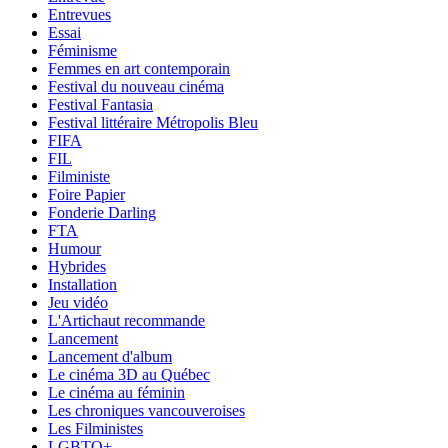
Entrevues
Essai
Féminisme
Femmes en art contemporain
Festival du nouveau cinéma
Festival Fantasia
Festival littéraire Métropolis Bleu
FIFA
FIL
Filministe
Foire Papier
Fonderie Darling
FTA
Humour
Hybrides
Installation
Jeu vidéo
L'Artichaut recommande
Lancement
Lancement d'album
Le cinéma 3D au Québec
Le cinéma au féminin
Les chroniques vancouveroises
Les Filministes
LGBTQ+