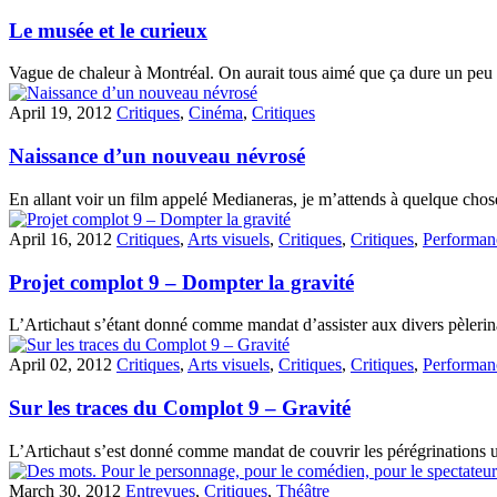
Le musée et le curieux
Vague de chaleur à Montréal. On aurait tous aimé que ça dure un peu 
April 19, 2012
Critiques
,
Cinéma
,
Critiques
Naissance d’un nouveau névrosé
En allant voir un film appelé Medianeras, je m’attends à quelque chos
April 16, 2012
Critiques
,
Arts visuels
,
Critiques
,
Critiques
,
Performan
Projet complot 9 – Dompter la gravité
L’Artichaut s’étant donné comme mandat d’assister aux divers pèleri
April 02, 2012
Critiques
,
Arts visuels
,
Critiques
,
Critiques
,
Performan
Sur les traces du Complot 9 – Gravité
L’Artichaut s’est donné comme mandat de couvrir les pérégrinations 
March 30, 2012
Entrevues
,
Critiques
,
Théâtre