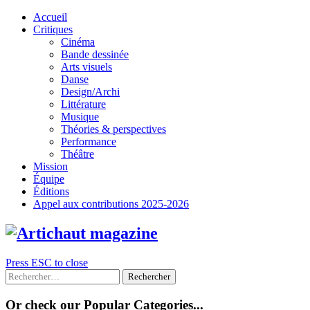
Skip
Accueil
to
Critiques
content
Cinéma
Bande dessinée
Arts visuels
Danse
Design/Archi
Littérature
Musique
Théories & perspectives
Performance
Théâtre
Mission
Équipe
Éditions
Appel aux contributions 2025-2026
Press ESC to close
Rechercher :
Or check our Popular Categories...