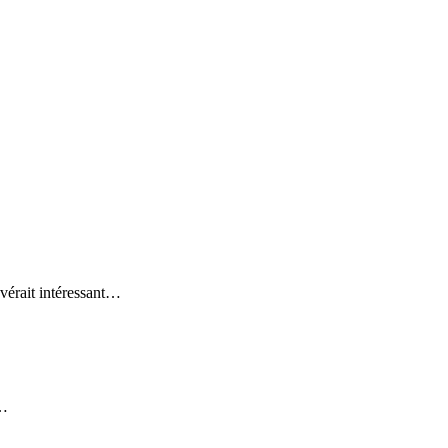
vérait intéressant…
t…