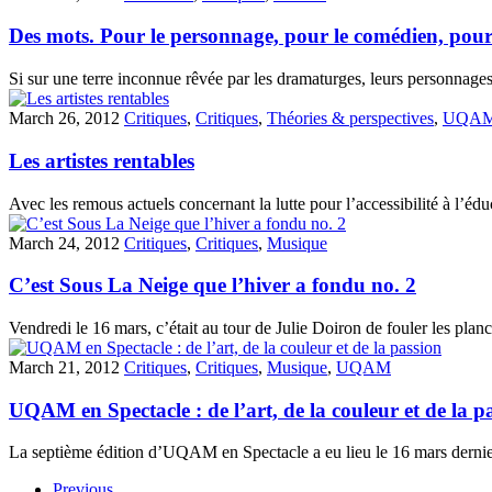
Des mots. Pour le personnage, pour le comédien, pour 
Si sur une terre inconnue rêvée par les dramaturges, leurs personnages
March 26, 2012
Critiques
,
Critiques
,
Théories & perspectives
,
UQA
Les artistes rentables
Avec les remous actuels concernant la lutte pour l’accessibilité à l’éd
March 24, 2012
Critiques
,
Critiques
,
Musique
C’est Sous La Neige que l’hiver a fondu no. 2
Vendredi le 16 mars, c’était au tour de Julie Doiron de fouler les pla
March 21, 2012
Critiques
,
Critiques
,
Musique
,
UQAM
UQAM en Spectacle : de l’art, de la couleur et de la p
La septième édition d’UQAM en Spectacle a eu lieu le 16 mars dernie
Previous