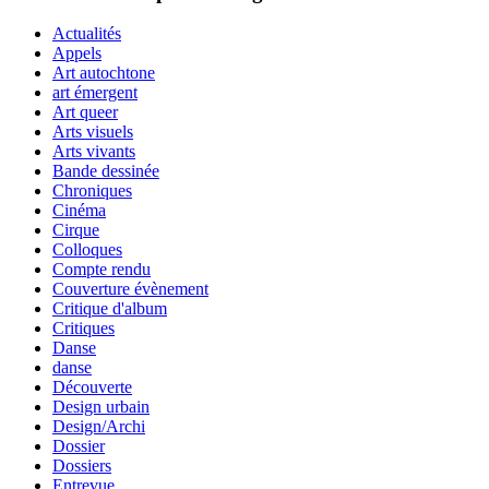
Actualités
Appels
Art autochtone
art émergent
Art queer
Arts visuels
Arts vivants
Bande dessinée
Chroniques
Cinéma
Cirque
Colloques
Compte rendu
Couverture évènement
Critique d'album
Critiques
Danse
danse
Découverte
Design urbain
Design/Archi
Dossier
Dossiers
Entrevue