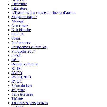
Littérature
Littérature
L’Excentris à la chasse au cinéma d’auteur
Magazine papier
Musique
Non classé
Nuit blanche
OFFTA
opéra
Performance
Perspectives culturelles
Philopolis 2017
Poésie
Récit
Rentrée culturelle
RIDM
RVCQ
RVCQ 2013
RVQC
Salon du livre
sculpture
Série télévisée
Théâtre
Théories & perspectives