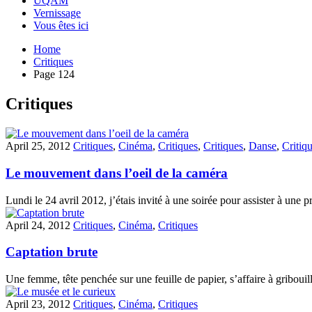
UQAM
Vernissage
Vous êtes ici
Home
Critiques
Page 124
Critiques
April 25, 2012
Critiques
,
Cinéma
,
Critiques
,
Critiques
,
Danse
,
Critiq
Le mouvement dans l’oeil de la caméra
Lundi le 24 avril 2012, j’étais invité à une soirée pour assister à un
April 24, 2012
Critiques
,
Cinéma
,
Critiques
Captation brute
Une femme, tête penchée sur une feuille de papier, s’affaire à griboui
April 23, 2012
Critiques
,
Cinéma
,
Critiques