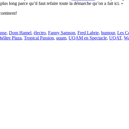
plus long parce qu’il faut refaire toute la démarche qu’on a fait ici. »
continent!
anse
,
Dom Hamel
,
électro
,
Fanny Samson
,
Fred Labrie
,
humour
,
Les Co
héâtre Plaza
,
Tropical Passion
,
uqam
,
UQAM en Spectacle
,
UQAT
,
Wa