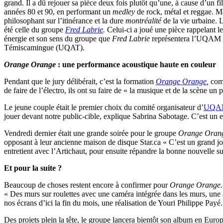
grand. Il a dû rejouer sa pièce deux fois plutôt qu’une, à cause d’un f
années 80 et 90, en performant un
medley
de rock, métal et reggae. Ma
philosophant sur l’itinérance et la dure
montréalité
de la vie urbaine.
été celle du groupe
Fred Labrie
.
Celui-ci a joué une pièce rappelant le 
énergie et son sens du groupe que
Fred Labrie
représentera l’UQAM lo
Témiscamingue (UQAT).
Orange Orange
: une performance acoustique haute en couleur
Pendant que le jury délibérait, c’est la formation
Orange Orange
,
com
de faire de l’électro, ils ont su faire de « la musique et de la scène u
Le jeune couple était le premier choix du comité organisateur d’
UQAM
jouer devant notre public-cible, explique Sabrina Sabotage. C’est un e
Vendredi dernier était une grande soirée pour le groupe
Orange Oran
opposant à leur ancienne maison de disque Star.ca « C’est un grand jo
entretient avec l’Artichaut, pour ensuite répandre la bonne nouvelle su
Et pour la suite ?
Beaucoup de choses restent encore à confirmer pour
Orange Orange
« Des murs sur roulettes avec une caméra intégrée dans les murs, un
nos écrans d’ici la fin du mois, une réalisation de Youri Philippe Pay
Des projets plein la tête, le groupe lancera bientôt son album en Euro