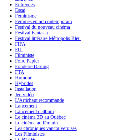
Entrevues
Essai
Féminisme
Femmes en art contemporain
Festival du nouveau cinéma
Festival Fantasia
Festival littéraire Métropolis Bleu
FIFA
FIL
Filministe
Foire Papier
Fonderie Darling
FTA
Humour
Hybrides
Installation
Jeu vidéo
L'Artichaut recommande
Lancement
Lancement d'album
Le cinéma 3D au Québec
Le cinéma au féminin
Les chroniques vancouveroises
Les Filministes
LGBTQ+