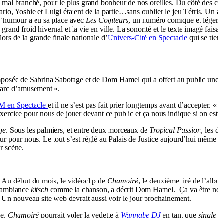
il mal branché, pour le plus grand bonheur de nos oreilles. Du côté des cl
rio, Yoshie et Luigi étaient de la partie…sans oublier le jeu Tétris. Un
 L’humour a eu sa place avec
Les Cogiteurs
, un numéro comique et léger 
grand froid hivernal et la vie en ville. La sonorité et le texte imagé fai
rs de la grande finale nationale d’
Univers-Cité en Spectacle
qui se tie
posée de Sabrina Sabotage et de Dom Hamel qui a offert au public une p
n parc d’amusement ».
 en Spectacle
et il ne s’est pas fait prier longtemps avant d’accepte
xercice pour nous de jouer devant ce public et ça nous indique si on est
ge
. Sous les palmiers, et entre deux morceaux de
Tropical Passion
, les 
ur pour nous. Le tout s’est réglé au Palais de Justice aujourd’hui même
r scène.
.
Au début du mois, le vidéoclip de
Chamoiré
, le deuxième tiré de l’a
e ambiance
kitsch
comme la chanson, a décrit Dom Hamel. Ça va être notre
é. Un nouveau site web devrait aussi voir le jour prochainement.
pe.
Chamoiré
pourrait voler la vedette à
Wannabe DJ
en tant que
single