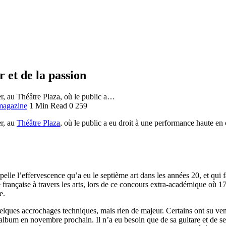
 et de la passion
r, au Théâtre Plaza, où le public a…
magazine
1 Min Read
0
259
er, au
Théâtre Plaza
, où le public a eu droit à une performance haute e
elle l’effervescence qu’a eu le septième art dans les années 20, et qui fa
e française à travers les arts, lors de ce concours extra-académique où 
e.
ques accrochages techniques, mais rien de majeur. Certains ont su venir
 album en novembre prochain. Il n’a eu besoin que de sa guitare et de se