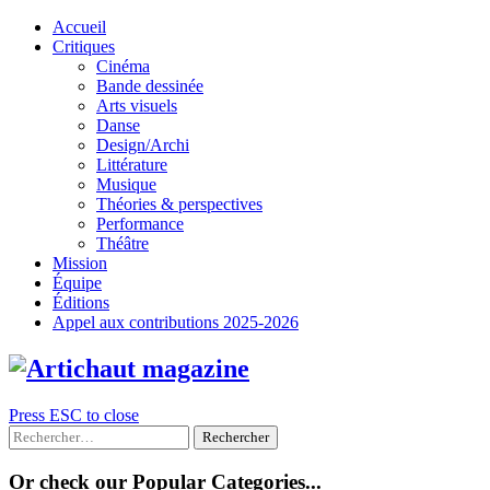
Skip
Accueil
to
Critiques
content
Cinéma
Bande dessinée
Arts visuels
Danse
Design/Archi
Littérature
Musique
Théories & perspectives
Performance
Théâtre
Mission
Équipe
Éditions
Appel aux contributions 2025-2026
Press ESC to close
Rechercher :
Or check our Popular Categories...