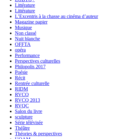
Littérature
Littérature
L’Excentris à la chasse au cinéma d’auteur
Magazine papier
Musique
Non classé
Nuit blanche
OFFTA
opéra
Performance
Perspectives culturelles
Philopolis 2017
Poésie
Récit
Rentrée culturelle
RIDM
RVCQ
RVCQ 2013
RVQC
Salon du livre
sculpture
Série télévisée
Théâtre
Théories & perspectives