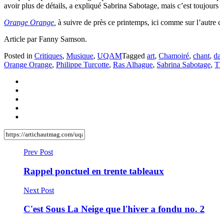
avoir plus de détails, a expliqué Sabrina Sabotage, mais c’est toujours 
Orange Orange
,
à suivre de près ce printemps, ici comme sur l’autre 
Article par Fanny Samson.
Posted in
Critiques
,
Musique
,
UQAM
Tagged
art
,
Chamoiré
,
chant
,
d
Orange Orange
,
Philippe Turcotte
,
Ras Alhague
,
Sabrina Sabotage
,
T
Prev Post
Rappel ponctuel en trente tableaux
Next Post
C'est Sous La Neige que l'hiver a fondu no. 2