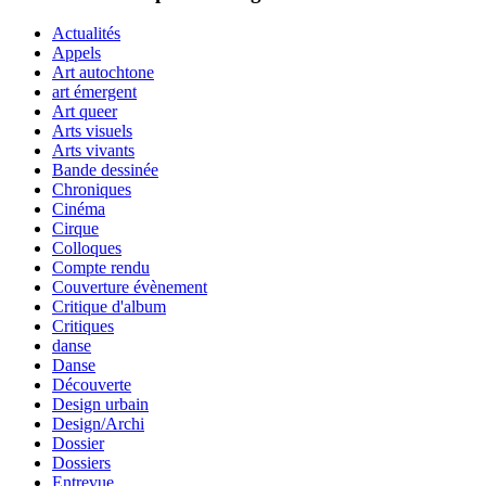
Actualités
Appels
Art autochtone
art émergent
Art queer
Arts visuels
Arts vivants
Bande dessinée
Chroniques
Cinéma
Cirque
Colloques
Compte rendu
Couverture évènement
Critique d'album
Critiques
danse
Danse
Découverte
Design urbain
Design/Archi
Dossier
Dossiers
Entrevue