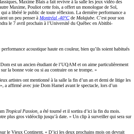
assiques, Maxime Blais a fait revivre à la salle les jeux vidéo des
 autre Maxime, Pouliot cette fois, a offert un monologue de Sol,
qui a libéré le public de toute réflexion. La dernière performance a
saient un peu penser à
Montréal
-40°C
de
Malajube.
C’est pour son
ndra le 7 avril prochain à l’Université du Québec en Abitibi-
erformance acoustique haute en couleur, bien qu’ils soient habitués
r. « Dom est un ancien étudiant de l’UQAM et on aime particulièrement
 sur la bonne voie ou si au contraire on se trompe. »
deux artistes ont mentionné à la salle la fin d’un an et demi de litige les
 », a affirmé avec joie Dom Hamel avant le spectacle, lors d’un
lbum
Tropical Passion,
a été tourné et il sortira d’ici la fin du mois.
 plus gros vidéoclip jusqu’à date. » Un clip à surveiller qui sera sur
sur le Vieux Continent
.
« D’ici les deux prochains mois on devrait