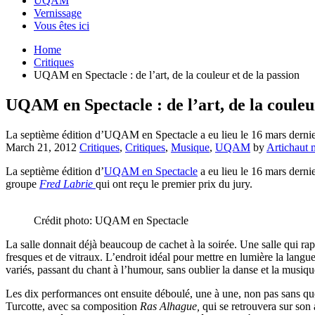
UQAM
Vernissage
Vous êtes ici
Home
Critiques
UQAM en Spectacle : de l’art, de la couleur et de la passion
UQAM en Spectacle : de l’art, de la couleur
La septième édition d’UQAM en Spectacle a eu lieu le 16 mars dernie
March 21, 2012
Critiques
,
Critiques
,
Musique
,
UQAM
by
Artichaut 
La septième édition d’
UQAM en Spectacle
a eu lieu le 16 mars derni
groupe
Fred Labrie
qui ont reçu le premier prix du jury.
Crédit photo: UQAM en Spectacle
La salle donnait déjà beaucoup de cachet à la soirée. Une salle qui rapp
fresques et de vitraux. L’endroit idéal pour mettre en lumière la langu
variés, passant du chant à l’humour, sans oublier la danse et la musiqu
Les dix performances ont ensuite déboulé, une à une, non pas sans quel
Turcotte, avec sa composition
Ras Alhague,
qui se retrouvera sur son