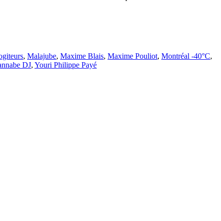
giteurs
,
Malajube
,
Maxime Blais
,
Maxime Pouliot
,
Montréal -40°C
,
nnabe DJ
,
Youri Philippe Payé