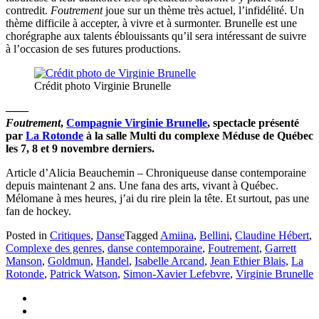
contredit.
Foutrement
joue sur un thème très actuel, l’infidélité. Un
thème difficile à accepter, à vivre et à surmonter. Brunelle est une
chorégraphe aux talents éblouissants qu’il sera intéressant de suivre
à l’occasion de ses futures productions.
Crédit photo Virginie Brunelle
——
Foutrement
,
Compagnie Virginie Brunelle
, spectacle présenté
par
La Rotonde
à la salle Multi du complexe Méduse de Québec
les 7, 8 et 9 novembre derniers.
Article d’Alicia Beauchemin – Chroniqueuse danse contemporaine
depuis maintenant 2 ans. Une fana des arts, vivant à Québec.
Mélomane à mes heures, j’ai du rire plein la tête. Et surtout, pas une
fan de hockey.
Posted in
Critiques
,
Danse
Tagged
Amiina
,
Bellini
,
Claudine Hébert
,
Complexe des genres
,
danse contemporaine
,
Foutrement
,
Garrett
Manson
,
Goldmun
,
Handel
,
Isabelle Arcand
,
Jean Ethier Blais
,
La
Rotonde
,
Patrick Watson
,
Simon-Xavier Lefebvre
,
Virginie Brunelle