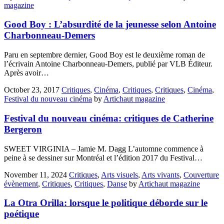
magazine
Good Boy : L’absurdité de la jeunesse selon Antoine
Charbonneau-Demers
Paru en septembre dernier, Good Boy est le deuxième roman de
l’écrivain Antoine Charbonneau-Demers, publié par VLB Éditeur.
Après avoir…
October 23, 2017
Critiques
,
Cinéma
,
Critiques
,
Critiques
,
Cinéma
,
Festival du nouveau cinéma
by
Artichaut magazine
Festival du nouveau cinéma: critiques de Catherine
Bergeron
SWEET VIRGINIA – Jamie M. Dagg L’automne commence à
peine à se dessiner sur Montréal et l’édition 2017 du Festival…
November 11, 2024
Critiques
,
Arts visuels
,
Arts vivants
,
Couverture
évènement
,
Critiques
,
Critiques
,
Danse
by
Artichaut magazine
La Otra Orilla: lorsque le politique déborde sur le
poétique