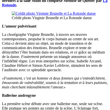
derniers à la salle Multi du complexe Méduse de Québec par
La
Rotonde
.
Crédit photo Virginie Brunelle et La Rotonde danse
L’amour pulvérisant
La chorégraphe Virginie Brunelle, à travers ses œuvres
contemporaines, propulse le corps humain au centre de son art.
Celui-ci devient ainsi un objet, un mode de transition et de
communication des émotions. Brunelle explore et tente de
démystifier l’être humain dans ses relations, et ce grâce au médium
de la danse.
Foutrement
présente un triangle amoureux où
l’infidélité règne. Les trois interprètes sur scène, Isabelle Arcand,
Claudine Hébert et Simon-Xavier Lefebvre, stimulent les sens de
l’auditoire avec ce splendide spectacle.
«
Foutrement, c’est un homme et deux femmes qui s’entredéchirent,
émouvants de vulnérabilité, soumis à la tentation et à leurs pulsions,
mais cherchant inlassablement l’amour.»
Ballerine androgyne
La première scène débute avec une ballerine nue, seule sur scène.
Elle pratique ses pointes au centre de la scène. L’éclairage fort,