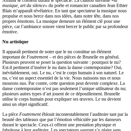
Amiina se côtoient durant le spectacle. La citation suivante «
la
musique, art du silence»
du poète et romancier canadien Jean Ethier
Blais m’apparaît révélatrice. En tant que spectateur la musique nous
propulse et nous berce dans nos idées, dans notre tête, dans nos
propres émotions. La musique demeure un élément clé pour une
pièce, car l’ambiance sonore vient bercer le public par sa profondeur
émotive.
Nu artistique
Il apparaît pertinent de noter que
le nu constitue un élément
important de
Foutrement
– et des pièces de Brunelle en général.
Plusieurs peuvent se poser la question suivante : pourquoi le nu?
Est-il pertinent d’insérer le nu dans la danse contemporaine? Oui,
inévitablement, oui. Le nu, c’est le corps humain à son naturel. Le
nu, c’est un aspect essentiel de la vie. Nous naissons nus et nous
mourons nus. Par contre, cette question peut devenir complexe. La
danse contemporaine n’est pas seulement l’unique utilisateur du nu;
plusieurs autres types d’art jouent de ce dépouillement. Brunelle
utilise le corps humain pour expliquer ses œuvres. Le nu devient
ainsi un objet significatif.
La pièce
Foutrement
éblouit incontestablement l’auditoire tant par la
beauté des tableaux que par l’émotion véhiculée par les danseurs
durant le spectacle. Ceux-ci offrent une prestation physique et
fabuleuse à leur auditoire. Les spectateurs sauront s’y plaire sans