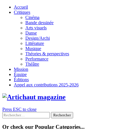
Skip
Accueil
to
Critiques
content
Cinéma
Bande dessinée
Arts visuels
Danse
Design/Archi
Littérature
Musique
Théories & perspectives
Performance
Théâtre
Mission
Équipe
Éditions
Appel aux contributions 2025-2026
Press ESC to close
Rechercher :
Or check our Popular Categories...