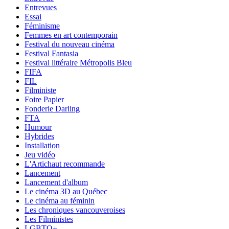
Entrevues
Essai
Féminisme
Femmes en art contemporain
Festival du nouveau cinéma
Festival Fantasia
Festival littéraire Métropolis Bleu
FIFA
FIL
Filministe
Foire Papier
Fonderie Darling
FTA
Humour
Hybrides
Installation
Jeu vidéo
L'Artichaut recommande
Lancement
Lancement d'album
Le cinéma 3D au Québec
Le cinéma au féminin
Les chroniques vancouveroises
Les Filministes
LGBTQ+