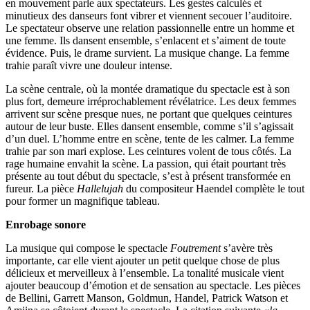
en mouvement parle aux spectateurs. Les gestes calculés et
minutieux des danseurs font vibrer et viennent secouer l’auditoire.
Le spectateur observe une relation passionnelle entre un homme et
une femme. Ils dansent ensemble, s’enlacent et s’aiment de toute
évidence. Puis, le drame survient. La musique change. La femme
trahie paraît vivre une douleur intense.
La scène centrale, où la montée dramatique du spectacle est à son
plus fort, demeure irréprochablement révélatrice. Les deux femmes
arrivent sur scène presque nues, ne portant que quelques ceintures
autour de leur buste. Elles dansent ensemble, comme s’il s’agissait
d’un duel. L’homme entre en scène, tente de les calmer. La femme
trahie par son mari explose. Les ceintures volent de tous côtés. La
rage humaine envahit la scène. La passion, qui était pourtant très
présente au tout début du spectacle, s’est à présent transformée en
fureur. La pièce
Hallelujah
du compositeur Haendel complète le tout
pour former un magnifique tableau.
Enrobage sonore
La musique qui compose le spectacle
Foutrement
s’avère très
importante, car elle vient ajouter un petit quelque chose de plus
délicieux et merveilleux à l’ensemble. La tonalité musicale vient
ajouter beaucoup d’émotion et de sensation au spectacle. Les pièces
de Bellini, Garrett Manson, Goldmun, Handel, Patrick Watson et