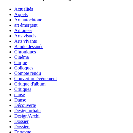
Actualités
Appels
Art autochtone
art émergent
Art queer
Arts visuels
Arts vivants
Bande dessinée
Chroniques
Cinéma
Cirque
Colloques
Compte rendu
Couverture évènement
Critique d'album
Critiques
danse
Danse
Découverte
Design urbain
Design/Archi
Dossier
Dossiers
Entrevue