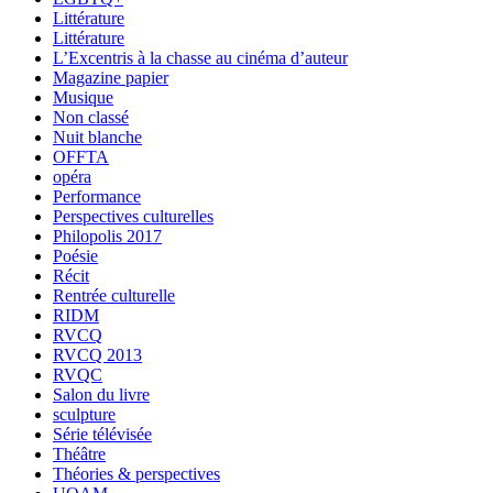
Littérature
Littérature
L’Excentris à la chasse au cinéma d’auteur
Magazine papier
Musique
Non classé
Nuit blanche
OFFTA
opéra
Performance
Perspectives culturelles
Philopolis 2017
Poésie
Récit
Rentrée culturelle
RIDM
RVCQ
RVCQ 2013
RVQC
Salon du livre
sculpture
Série télévisée
Théâtre
Théories & perspectives