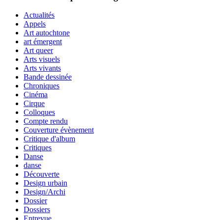
Actualités
Appels
Art autochtone
art émergent
Art queer
Arts visuels
Arts vivants
Bande dessinée
Chroniques
Cinéma
Cirque
Colloques
Compte rendu
Couverture évènement
Critique d'album
Critiques
Danse
danse
Découverte
Design urbain
Design/Archi
Dossier
Dossiers
Entrevue