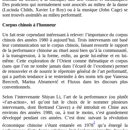
Des praticiens qui normalement sont associés au milieu de la danse
(Lucinda Childs, Xavier Le Roy) ou à la musique (John Cage) se
sont trouvés assimilés au milieu performatif.
Corpus chinois à l’honneur
Un fait reste cependant intéressant à relever: l’importance du corpus
chinois des années 1980 à aujourd’hui. Trois intervenants ont basé
leur communication sur le corpus chinois, faisant ressortir le rapport
de la performance chinoise au rituel aussi bien qu’à la communauté,
à la transgression, à la forme, enfin, au geste lui-même et en lui-
même. Cette exploration de l’Orient comme thématique et corpus
(sans que l’on ne tombe jamais dans l’écueil de l’exotisme) permet
de renouveler et de nourrir le répertoire général de l’art performatif,
qui a parfois tendance à se restreindre à des noms tels que Vanessa
Beecroft, Marina Abramović et Fluxus dans les discours plus
conventionnels.
Selon l’intervenante Shiyan Li, l’art de la performance (ou plutôt
«l’art-action», tel qu’ont fait le choix de le nommer plusieurs
intervenants, dont Bertrand Clavez) a été introduit en Chine aux
environs des années 1980, ou, à tout le moins, s’est grandement
développé pendant ces années. C’est donc suivant la révolution
2
économique chinoise s’étant entamée en 1978
qu’a émergé la