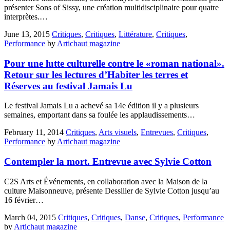
présenter Sons of Sissy, une création multidisciplinaire pour quatre
interprètes.…
June 13, 2015
Critiques
,
Critiques
,
Littérature
,
Critiques
,
Performance
by
Artichaut magazine
Pour une lutte culturelle contre le «roman national».
Retour sur les lectures d’Habiter les terres et
Réserves au festival Jamais Lu
Le festival Jamais Lu a achevé sa 14e édition il y a plusieurs
semaines, emportant dans sa foulée les applaudissements…
February 11, 2014
Critiques
,
Arts visuels
,
Entrevues
,
Critiques
,
Performance
by
Artichaut magazine
Contempler la mort. Entrevue avec Sylvie Cotton
C2S Arts et Événements, en collaboration avec la Maison de la
culture Maisonneuve, présente Dessiller de Sylvie Cotton jusqu’au
16 février…
March 04, 2015
Critiques
,
Critiques
,
Danse
,
Critiques
,
Performance
by
Artichaut magazine