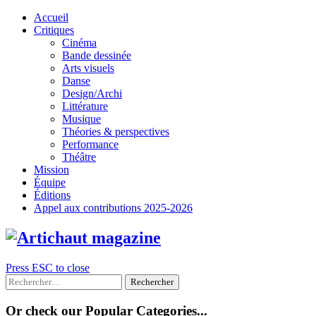
Skip
Accueil
to
Critiques
content
Cinéma
Bande dessinée
Arts visuels
Danse
Design/Archi
Littérature
Musique
Théories & perspectives
Performance
Théâtre
Mission
Équipe
Éditions
Appel aux contributions 2025-2026
Press ESC to close
Rechercher :
Or check our Popular Categories...