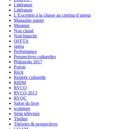
Littérature
Littérature
L’Excentris à la chasse au cinéma d’auteur
Magazine papier
Musique
Non classé
Nuit blanche
OFFTA
opéra
Performance
Perspectives culturelles
Philopolis 2017
Poésie
Récit
Rentrée culturelle
RIDM
RVCQ
RVCQ 2013
RVQC
Salon du livre
sculpture
Série télévisée
Théâtre
Théories & perspectives