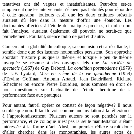
tentatives ont été vagues et insatisfaisantes. Peut-être est-ce
simplement que les intervenants n’étaient pas habilités pour répondre
à cette question, toujours est-il que les deux critiques présents
auraient dû être dans la mesure d’offrir une ébauche. Les
doctorantes affectées à l’étude de pratiques précises, et qui en ont
fait l’analyse, auraient également dû pouvoir, ne serait-ce que
partiellement. Pourtant, silence radio de part et d’autre.
Concernant la globalité du colloque, sa conclusion et sa résultante, il
semble donc que des lacunes notionnelles persistent. Son approche
abordait l’histoire plus que la théorie, et lorsque le peu de théorie
invoquée se résume à des ouvrages tels que
La société du
spectacle
(1967) de Guy Debord,
La condition postmoderne
(1979)
de J.-F. Lyotard,
Mise en scène de la vie quotidienne
(1959)
d’Erving Goffman, Antonin Artaud, Jean Baudrillard, Richard
Schechner ou encore Pierre Bourdieu, nous sommes en droit de
nous questionner sur l’actualité de l’étude théorique de la
performance face aux pratiques.
Pour autant, faut-il opérer ce constat de façon négative? Il nous
semble que non. Il faut le voir comme une invitation à la réflexion et
à l’approfondissement. Plusieurs auteurs se sont penchés sur la
performance, et ce colloque n’est pas la seule manifestation s’étant
intéressée à la forme d’art. Ainsi, un premier réflexe serait donc
d’aller chercher dans les monographies, les autres actes de