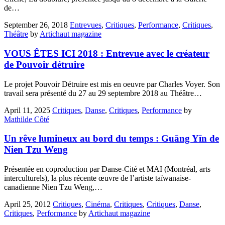
de…
September 26, 2018
Entrevues
,
Critiques
,
Performance
,
Critiques
,
Théâtre
by
Artichaut magazine
VOUS ÊTES ICI 2018 : Entrevue avec le créateur
de Pouvoir détruire
Le projet Pouvoir Détruire est mis en oeuvre par Charles Voyer. Son
travail sera présenté du 27 au 29 septembre 2018 au Théâtre…
April 11, 2025
Critiques
,
Danse
,
Critiques
,
Performance
by
Mathilde Côté
Un rêve lumineux au bord du temps : Guāng Yīn de
Nien Tzu Weng
Présentée en coproduction par Danse-Cité et MAI (Montréal, arts
interculturels), la plus récente œuvre de l’artiste taïwanaise-
canadienne Nien Tzu Weng,…
April 25, 2012
Critiques
,
Cinéma
,
Critiques
,
Critiques
,
Danse
,
Critiques
,
Performance
by
Artichaut magazine