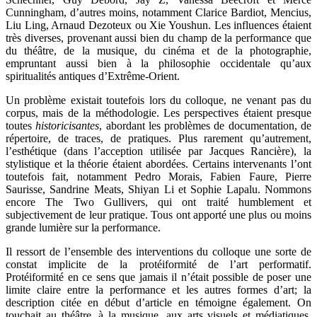
Cunningham, d’autres moins, notamment Clarice Bardiot, Mencius,
Liu Ling, Arnaud Dezoteux ou Xie Youshun. Les influences étaient
très diverses, provenant aussi bien du champ de la performance que
du théâtre, de la musique, du cinéma et de la photographie,
empruntant aussi bien à la philosophie occidentale qu’aux
spiritualités antiques d’Extrême-Orient.
Un problème existait toutefois lors du colloque, ne venant pas du
corpus, mais de la méthodologie. Les perspectives étaient presque
toutes
historicisantes
, abordant les problèmes de documentation, de
répertoire, de traces, de pratiques. Plus rarement qu’autrement,
l’esthétique (dans l’acception utilisée par Jacques Rancière), la
stylistique et la théorie étaient abordées. Certains intervenants l’ont
toutefois fait, notamment Pedro Morais, Fabien Faure, Pierre
Saurisse, Sandrine Meats, Shiyan Li et Sophie Lapalu. Nommons
encore The Two Gullivers, qui ont traité humblement et
subjectivement de leur pratique. Tous ont apporté une plus ou moins
grande lumière sur la performance.
Il ressort de l’ensemble des interventions du colloque une sorte de
constat implicite de la protéiformité de l’art performatif.
Protéiformité en ce sens que jamais il n’était possible de poser une
limite claire entre la performance et les autres formes d’art; la
description citée en début d’article en témoigne également. On
touchait au théâtre, à la musique, aux arts visuels et médiatiques.