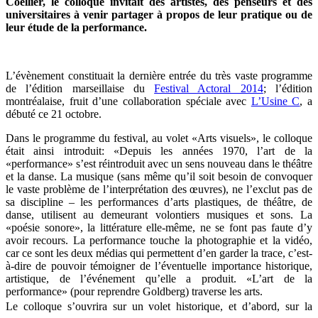
Coëllier, le colloque invitait des artistes, des penseurs et des
universitaires à venir partager à propos de leur pratique ou de
leur étude de la performance.
L’évènement constituait la dernière entrée du très vaste programme
de l’édition marseillaise du
Festival Actoral 2014
; l’édition
montréalaise, fruit d’une collaboration spéciale avec
L’Usine C
, a
débuté ce 21 octobre.
Dans le programme du festival, au volet «Arts visuels», le colloque
était ainsi introduit: «Depuis les années 1970, l’art de la
«performance» s’est réintroduit avec un sens nouveau dans le théâtre
et la danse. La musique (sans même qu’il soit besoin de convoquer
le vaste problème de l’interprétation des œuvres), ne l’exclut pas de
sa discipline – les performances d’arts plastiques, de théâtre, de
danse, utilisent au demeurant volontiers musiques et sons. La
«poésie sonore», la littérature elle-même, ne se font pas faute d’y
avoir recours. La performance touche la photographie et la vidéo,
car ce sont les deux médias qui permettent d’en garder la trace, c’est-
à-dire de pouvoir témoigner de l’éventuelle importance historique,
artistique, de l’événement qu’elle a produit. «L’art de la
performance» (pour reprendre Goldberg) traverse les arts.
Le colloque s’ouvrira sur un volet historique, et d’abord, sur la