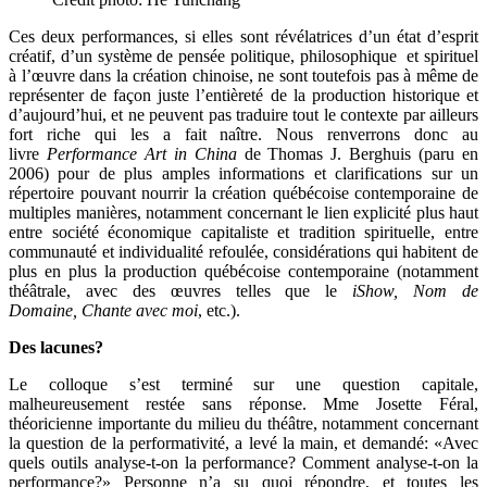
Ces deux performances, si elles sont révélatrices d’un état d’esprit
créatif, d’un système de pensée politique, philosophique et spirituel
à l’œuvre dans la création chinoise, ne sont toutefois pas à même de
représenter de façon juste l’entièreté de la production historique et
d’aujourd’hui, et ne peuvent pas traduire tout le contexte par ailleurs
fort riche qui les a fait naître. Nous renverrons donc au
livre
Performance Art in China
de Thomas J. Berghuis (paru en
2006) pour de plus amples informations et clarifications sur un
répertoire pouvant nourrir la création québécoise contemporaine de
multiples manières, notamment concernant le lien explicité plus haut
entre société économique capitaliste et tradition spirituelle, entre
communauté et individualité refoulée, considérations qui habitent de
plus en plus la production québécoise contemporaine (notamment
théâtrale, avec des œuvres telles que le
iShow, Nom de
Domaine, Chante avec moi
, etc.).
Des lacunes?
Le colloque s’est terminé sur une question capitale,
malheureusement restée sans réponse. Mme Josette Féral,
théoricienne importante du milieu du théâtre, notamment concernant
la question de la performativité, a levé la main, et demandé: «Avec
quels outils analyse-t-on la performance? Comment analyse-t-on la
performance?» Personne n’a su quoi répondre, et toutes les