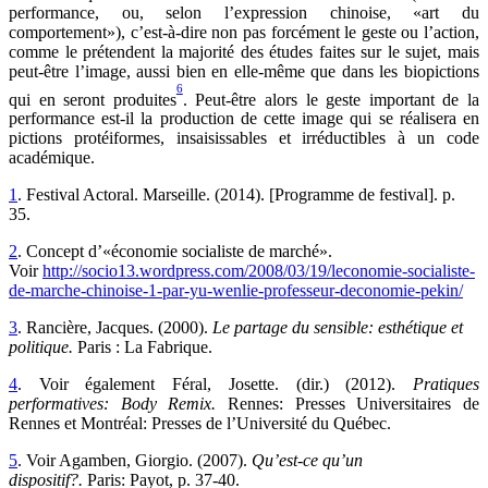
performance, ou, selon l’expression chinoise, «art du
comportement»), c’est-à-dire non pas forcément le geste ou l’action,
comme le prétendent la majorité des études faites sur le sujet, mais
peut-être l’image, aussi bien en elle-même que dans les biopictions
6
qui en seront produites
. Peut-être alors le geste important de la
performance est-il la production de cette image qui se réalisera en
pictions protéiformes, insaisissables et irréductibles à un code
académique.
1
. Festival Actoral. Marseille. (2014). [Programme de festival]. p.
35.
2
. Concept d’«économie socialiste de marché».
Voir
http://socio13.wordpress.com/2008/03/19/leconomie-socialiste-
de-marche-chinoise-1-par-yu-wenlie-professeur-deconomie-pekin/
3
. Rancière, Jacques. (2000).
Le partage du sensible: esthétique et
politique.
Paris : La Fabrique.
4
. Voir également Féral, Josette. (dir.) (2012).
Pratiques
performatives: Body Remix
.
Rennes: Presses Universitaires de
Rennes et Montréal: Presses de l’Université du Québec.
5
. Voir Agamben, Giorgio. (2007).
Qu’est-ce qu’un
dispositif?.
Paris: Payot, p. 37-40.