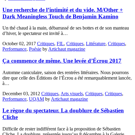
Une recherche de l’intimité et du vide. M/Other +
Dark Meaningless Touch de Benjamin Kamino
Un thé chaud à la main, débarrassé de ses bottes et de son manteau
d’hiver, le spectateur est invité à…
October 02, 2017
Critiques
,
FIL
,
Critiques
,
Littérature
,
Critiques
,
Performance
,
Poésie
by
Artichaut magazine
Ça commence de même. Une levée d’Écrou 2017
Automne caniculaire, saison des rentrées littéraires. Nous pourrons
dire que celle des Éditions de l’Écrou a été remarquablement lancée,
à…
December 03, 2012
Critiques
,
Arts visuels
,
Critiques
,
Critiques
,
Performance
,
UQAM
by
Artichaut magazine
Le règne du spectateur. La doublure de Sébastien
Cliche
Difficile de rester indifférent face à la proposition de Sébastien
Cliche, La doublure, présentée jusqu’au 8 décembre à la Galerie