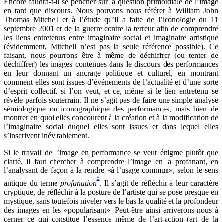
Encore faudra-t-il se pencher sur la question primordiale de l’image
en tant que discours. Nous pouvons nous référer à William John
Thomas Mitchell et à l’étude qu’il a faite de l’iconologie du 11
septembre 2001 et de la guerre contre la terreur afin de comprendre
les liens entretenus entre imaginaire social et imaginaire artistique
(évidemment, Mitchell n’est pas la seule référence possible). Ce
faisant, nous pourrons être à même de déchiffrer (ou tenter de
déchiffrer) les images contenues dans le discours des performances
en leur donnant un ancrage politique et culturel, en montrant
comment elles sont issues d’événements de l’actualité et d’une sorte
d’esprit collectif, si l’on veut, et ce, même si le lien entretenu se
révèle parfois souterrain. Il ne s’agit pas de faire une simple analyse
sémiologique ou iconographique des performances, mais bien de
montrer en quoi elles concourent à la création et à la modification de
l’imaginaire social duquel elles sont issues et dans lequel elles
s’inscrivent inévitablement.
Si le travail de l’image en performance se veut énigme plutôt que
clarté, il faut chercher à comprendre l’image en la profanant, en
l’analysant de façon à la rendre «à l’usage commun», selon le sens
5
antique du terme
profanation
. Il s’agit de réfléchir à leur caractère
cryptique, de réfléchir à la posture de l’artiste qui se pose presque en
mystique, sans toutefois niveler vers le bas la qualité et la profondeur
des images en les «popularisant». Peut-être ainsi arriverons-nous à
cerner ce qui constitue l’essence même de l’art-action (art de la