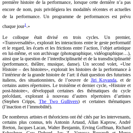
première histoire de la performance, lorsque cette dernière n’a pas
encore de nom, puis privilégiera les modalités récentes et actuelles
de la performance.
Un programme de performances est prévu
1
chaque jour
.»
Le colloque était divisé en trois cycles. Un premier,
«Transversalités», explorait les interactions entre le geste performatif
et le regard, les écarts et les frictions entre l’action, l’objet artistique
en lui-même, et son archivage (photographique, vidéographique…),
ainsi que la question de l’interdisciplinarité et de la transdisciplinarité
(performance, théâtre, musique, danse). Un second volet, «Une
Histoire – des histoires», explorait les histoires de la performance à
l’intérieur de la grande histoire de l’art: il était question des futuristes
italiens, des situationnistes, de l’oeuvre de
Jiri Kovanda
, et de
certains autres répertoires. Le troisième et dernier cycle, «Histoire et
post-histoire», développait certaines des thématiques du cycle
précédant, explorant à nouveau d’autres répertoires d’artistes
(Stephen Cripps,
The Two Gullivers
) et certaines thématiques
(l’inaction et l’immobilité).
De nombreux artistes et théoriciens ont été cités par les intervenants,
certains plus connus, tels Antonin Artaud, Allan Kaprow, André
Breton, Jacques Lacan, Walter Benjamin, Erving Goffman, Richard
Schechner, Guy Debord, Jay Z, Vanessa Beecroft et Merce