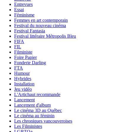
Entrevues
Essai
Féminisme
Femmes en art contemporain
Festival du nouveau cinéma
Festival Fantasia
Festival littéraire Métropolis Bleu
FIFA
FIL
Filministe
Foire Papier
Fonderie Darling
FTA
Humour
Hybrides
Installation
Jeu vidéo
L'Artichaut recommande
Lancement
Lancement d'album
Le cinéma 3D au Québec
Le cinéma au féminin
Les chroniques vancouveroises
Les Filministes
LGBTQ+