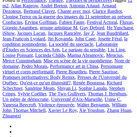
Posted in
Performance
,
Théâtre
,
Théories & perspectives
Tagged
12
m2
,
Allan Kaprow
,
André Breton
,
Antonin Artaud
,
Arnaud
Dezoteux
,
Bertrand Clavez
,
Chante avec moi
,
Clarice Bardiot
,
Cloning Terror ou la guerre des images du 11 septembre au présent
,
Confucius
,
Erving Goffman
,
Fabien Faure
,
Festival Actoral
,
Fluxus
,
Giorgio Agamben
,
groupe artistique M
,
Guy Debord
,
He Yunchang
,
iShow
,
Jacques Lacan
,
Jacques Rancière
,
Jay Z
,
Jean Baudrillard
,
Jean-François Lyotard
,
Jiri Kovanda
,
John Cage
,
Josette Féral
,
la
condition postmoderne
,
La société du spectacle
,
Laboratoire
d'Études en Sciences des Arts
,
Le partage du sensible
,
Liu Ling
,
Louise Poissant
,
Lucinda Childs
,
Marina Abramovic
,
Mencius
,
Merce Cunningham
,
Mise en scène de la vie quotidienne
,
Nom de
domaine
,
Pedro Morais
,
Performance art in China
,
Personnage
virtuel et corps performatif
,
Pierre Bourdieu
,
Pierre Saurisse
,
Pratiques performatives: Body Remix
,
Presses de l'Université du
Québec
,
Qu'est-ce qu'un dispositif?
,
Renée Bourassa
,
Richard
Schechner
,
Sandrine Meats
,
Shiyan Li
,
Sophie Lapalu
,
Stephen
Cripps
,
Sylvie Coëllier
,
The Two Gullivers
,
Thomas J. Berghuis
,
Un mètre de démocratie
,
Université d'Aix-Marseille
,
Usine C
,
Vanessa Beecroft
,
Violence éprouvée
,
Walter Benjamin
,
William
John Thomas Mitchell
,
Xavier Le Roy
,
Xie Youshun
,
Zhang Huan
,
Zhuangzi