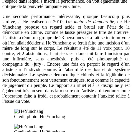
l’espace dans lequel s’inscrit la performanc
e, on voit également une
critique de la pauvreté rampante en Chine.
Une seconde performance intéressante, quoique beaucoup plus
tardive, a été réalisée en 2010.
Un mètre de démocratie
, de He
Yunchang propose un regard acide et brutal sur l’état de la
démocratie en Chine, comme le laisse présager le titre de l’œuvre.
L’artiste a réuni un groupe de 23 personnes et a fait se tenir un vote
où l’on allait décider si He Yunchang se ferait faire une incision d’un
mètre de long sur le corps. Le résultat a été de 11 voix pour, 10
contre, et 2 abstentions. L’artiste s’est donc fait faire l’incision par
une infirmière, sans anesthésie, puis a été photographié en
compagnie du «jury». Encore une fois on perçoit le regard d’un
artiste sur l’individu soumis à l’absurdité des lois et du système
décisionnaire. Le système démocratique chinois et la légitimité de
son fonctionnement sont vertement critiqués, tout comme la capacité
de jugement du peuple. Le rapport au rituel et à la discipline y est
également très présent dans la mesure où l’artiste a dû endurer toute
l’opération faite à froid, et probablement contenir l’anxiété reliée à
l’issue du vote.
Crédit photo: He Yunchang
Crédit photo: He Yunchang