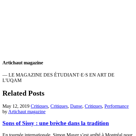
Artichaut magazine
— LE MAGAZINE DES ÉTUDIANT·E·S EN ART DE
L'UQAM
Related Posts
May 12, 2019
Critiques
,
Critiques
,
Danse
,
Critiques
,
Performance
by
Artichaut magazine
Sons of Sissy : une brèche dans la tradition
En tournée internationale, Simon Mayer s’est arrêté à Montréal pour