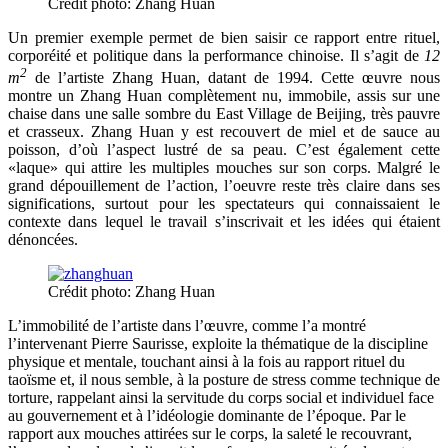
Crédit photo: Zhang Huan
Un premier exemple permet de bien saisir ce rapport entre rituel,
corporéité et politique dans la performance chinoise. Il s’agit de
12
2
m
de l’artiste Zhang Huan, datant de 1994. Cette œuvre nous
montre un Zhang Huan complètement nu, immobile, assis sur une
chaise dans une salle sombre du East Village de Beijing, très pauvre
et crasseux. Zhang Huan y est recouvert de miel et de sauce au
poisson, d’où l’aspect lustré de sa peau. C’est également cette
«laque» qui attire les multiples mouches sur son corps. Malgré le
grand dépouillement de l’action, l’oeuvre reste très claire dans ses
significations, surtout pour les spectateurs qui connaissaient le
contexte dans lequel le travail s’inscrivait et les idées qui étaient
dénoncées.
Crédit photo: Zhang Huan
L’immobilité de l’artiste dans l’œuvre, comme l’a montré
l’intervenant Pierre Saurisse, exploite la thématique de la discipline
physique et mentale, touchant ainsi à la fois au rapport rituel du
taoïsme et, il nous semble, à la posture de stress comme technique de
torture, rappelant ainsi la servitude du corps social et individuel face
au gouvernement et à l’idéologie dominante de l’époque. Par le
rapport aux mouches attirées sur le corps, la saleté le recouvrant,