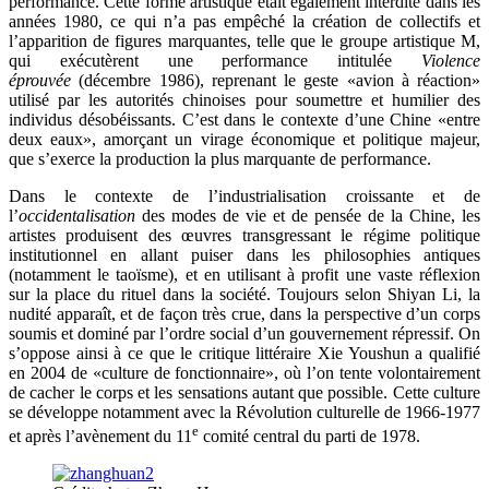
performance. Cette forme artistique était également interdite dans les
années 1980, ce qui n’a pas empêché la création de collectifs et
l’apparition de figures marquantes, telle que le groupe artistique M,
qui exécutèrent une performance intitulée
Violence
éprouvée
(décembre 1986), reprenant le geste «avion à réaction»
utilisé par les autorités chinoises pour soumettre et humilier des
individus désobéissants. C’est dans le contexte d’une Chine «entre
deux eaux», amorçant un virage économique et politique majeur,
que s’exerce la production la plus marquante de performance.
Dans le contexte de l’industrialisation croissante et de
l’
occidentalisation
des modes de vie et de pensée de la Chine, les
artistes produisent des œuvres transgressant le régime politique
institutionnel en allant puiser dans les philosophies antiques
(notamment le taoïsme), et en utilisant à profit une vaste réflexion
sur la place du rituel dans la société. Toujours selon Shiyan Li, la
nudité apparaît, et de façon très crue, dans la perspective d’un corps
soumis et dominé par l’ordre social d’un gouvernement répressif. On
s’oppose ainsi à ce que le critique littéraire Xie Youshun a qualifié
en 2004 de «culture de fonctionnaire», où l’on tente volontairement
de cacher le corps et les sensations autant que possible. Cette culture
se développe notamment avec la Révolution culturelle de 1966-1977
e
et après l’avènement du 11
comité central du parti de 1978.