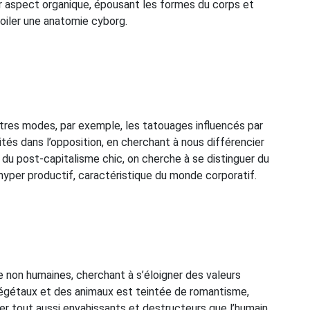
 aspect organique, épousant les formes du corps et
oiler une anatomie cyborg.
res modes, par exemple, les tatouages influencés par
ités dans l’opposition, en cherchant à nous différencier
u post-capitalisme chic, on cherche à se distinguer du
t hyper productif, caractéristique du monde corporatif.
e non humaines, cherchant à s’éloigner des valeurs
égétaux et des animaux est teintée de romantisme,
er tout aussi envahissants et destructeurs que l’humain.