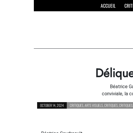
Skip
ACCUEIL
CRIT
to
content
Déliqu
Béatrice G
conviviale, la 
OCTOBER 14, 2024
CRITIQUES
,
ARTS VISUELS
,
CRITIQUES
,
CRITIQUES