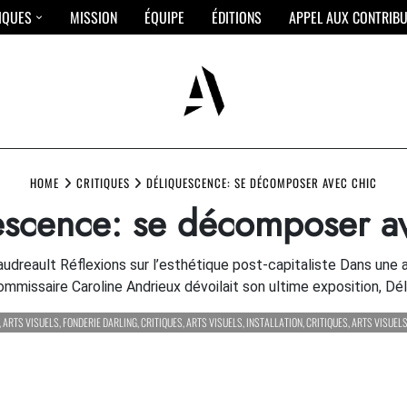
IQUES
MISSION
ÉQUIPE
ÉDITIONS
APPEL AUX CONTRIB
HOME
CRITIQUES
DÉLIQUESCENCE: SE DÉCOMPOSER AVEC CHIC
escence: se décomposer av
audreault Réflexions sur l’esthétique post-capitaliste Dans une
commissaire Caroline Andrieux dévoilait son ultime exposition, D
,
ARTS VISUELS
,
FONDERIE DARLING
,
CRITIQUES
,
ARTS VISUELS
,
INSTALLATION
,
CRITIQUES
,
ARTS VISUEL