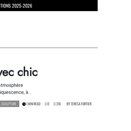
UTIONS 2025-2026
ec chic
 atmosphère
éliquescence, à…
S
,
SCULPTURE
1 MIN READ
0
316
BY
TERESA FORTIER