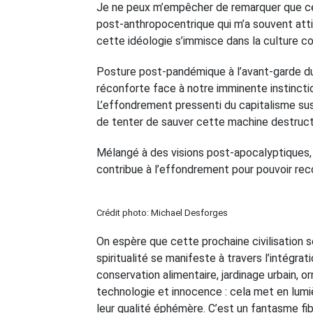
Je ne peux m’empêcher de remarquer que ce
post-anthropocentrique qui m’a souvent attir
cette idéologie s’immisce dans la culture c
Posture post-pandémique à l’avant-garde du d
réconforte face à notre imminente instinction
L’effondrement pressenti du capitalisme susci
de tenter de sauver cette machine destruct
Mélangé à des visions post-apocalyptiques, u
contribue à l’effondrement pour pouvoir rec
Crédit photo: Michael Desforges
On espère que cette prochaine civilisation 
spiritualité se manifeste à travers l’intégra
conservation alimentaire, jardinage urbain,
technologie et innocence : cela met en lumiè
leur qualité éphémère. C’est un fantasme fib