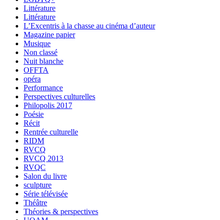
Littérature
Littérature
L’Excentris à la chasse au cinéma d’auteur
Magazine papier
Musique
Non classé
Nuit blanche
OFFTA
opéra
Performance
Perspectives culturelles
Philopolis 2017
Poésie
Récit
Rentrée culturelle
RIDM
RVCQ
RVCQ 2013
RVQC
Salon du livre
sculpture
Série télévisée
Théâtre
Théories & perspectives