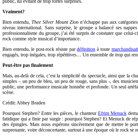
public, lui évitant de trop fortes surprises.
Vraiment?
Bien entendu,
Thee Silver Mount Zion
n’échappe pas aux catégories.
niveau international. Sans surprise, le groupe a balancé ses nappe
professionnalisme du groupe, j’ai été surpris de constater que celui-
rock comme style musical d’importance.
Bien entendu, le post-rock résiste par
définition
à toute
marchandisat
engagés, trop inégales, trop répétitives… Un ensemble de trop qui rend
Peut-être pas finalement
Mais, au-delà de cela, c’est la simplicité du spectacle, ainsi que la ch
simples – un peu de bleu, un peu de rouge, sans plus -, des musicien
public, une performance musicale honnête et profonde. Un seul artéfa
scène.
Crédit: Abbey Braden
Pourquoi Stephen? Entre les pièces, le chanteur
Efrim Menuck
deman
fatidique qui a finie par surgir : pourquoi Stephen? Et Menuck de r
des épingles. Mais nous espérons sincèrement que de mettre le portr
surprenante, voire déconcertante, surtout à une époque où le rock se r