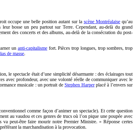
roit occupe une belle position autant sur la
scène Montréalaise
qu’au
és leur bosse un peu partout sur Terre. Cependant, au-delà du grand
nement des concerts et des albums, au-delà de la consécration du post-
ncarner un
anti-capitalisme
fort. Pièces trop longues, trop sombres, trop
ias de masse
.
ion, le spectacle était d’une simplicité désarmante : des éclairages tout
ièces avec profondeur, avec une volonté réelle de communiquer avec le
formance musicale : un portrait de
Stephen Harper
placé à l’envers sur
s conventionnel comme façon d’animer un spectacle). Et cette question
ement au vaudou et ces genres de trucs où l’on pique une poupée avec
s va peut-être faire mourir notre Premier Ministre. » Réponse certes
 préférant la marchandisation à la provocation.