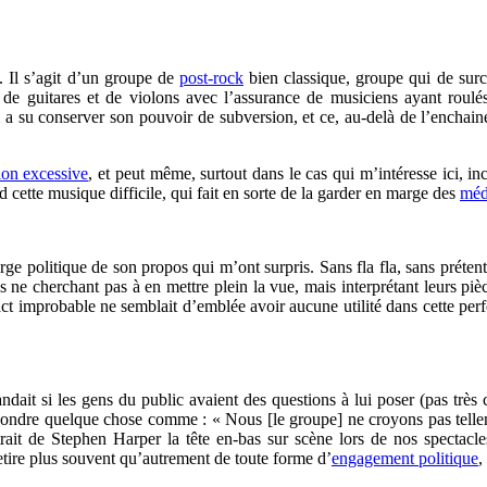
 Il s’agit d’un groupe de
post-rock
bien classique, groupe qui de surc
s de guitares et de violons avec l’assurance de musiciens ayant roul
ci a su conserver son pouvoir de subversion, et ce, au-delà de l’enchai
ion excessive
, et peut même, surtout dans le cas qui m’intéresse ici, i
 cette musique difficile, qui fait en sorte de la garder en marge des
méd
arge politique de son propos qui m’ont surpris. Sans fla fla, sans prétent
s ne cherchant pas à en mettre plein la vue, mais interprétant leurs p
ct improbable ne semblait d’emblée avoir aucune utilité dans cette per
dait si les gens du public avaient des questions à lui poser (pas trè
épondre quelque chose comme : « Nous [le groupe] ne croyons pas tell
ait de Stephen Harper la tête en-bas sur scène lors de nos spectacle
etire plus souvent qu’autrement de toute forme d’
engagement politique
,