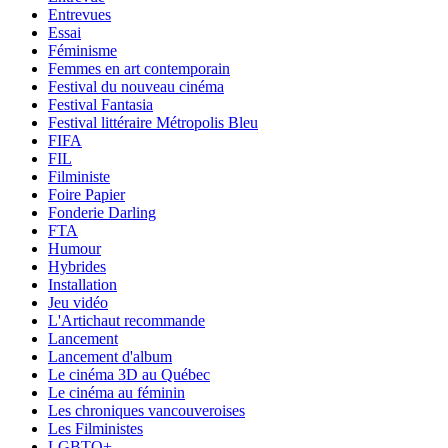
Entrevues
Essai
Féminisme
Femmes en art contemporain
Festival du nouveau cinéma
Festival Fantasia
Festival littéraire Métropolis Bleu
FIFA
FIL
Filministe
Foire Papier
Fonderie Darling
FTA
Humour
Hybrides
Installation
Jeu vidéo
L'Artichaut recommande
Lancement
Lancement d'album
Le cinéma 3D au Québec
Le cinéma au féminin
Les chroniques vancouveroises
Les Filministes
LGBTQ+