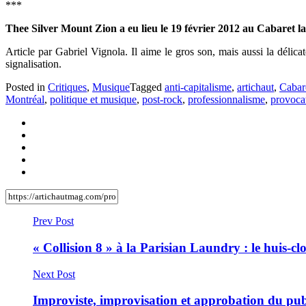
***
Thee Silver Mount Zion a eu lieu le 19 février 2012 au Cabaret la
Article par Gabriel Vignola. Il aime le gros son, mais aussi la délic
signalisation.
Posted in
Critiques
,
Musique
Tagged
anti-capitalisme
,
artichaut
,
Cabare
Montréal
,
politique et musique
,
post-rock
,
professionnalisme
,
provoca
Prev Post
« Collision 8 » à la Parisian Laundry : le huis-clo
Next Post
Improviste, improvisation et approbation du pub