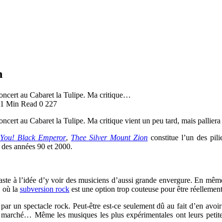
n
oncert au Cabaret la Tulipe. Ma critique…
1 Min Read
0
227
cert au Cabaret la Tulipe. Ma critique vient un peu tard, mais palliera 
You! Black Emperor
,
Thee Silver Mount Zion
constitue l’un des pili
 des années 90 et 2000.
usiaste à l’idée d’y voir des musiciens d’aussi grande envergure. En même
, où la
subversion rock
est une option trop couteuse pour être réellement
is par un spectacle rock. Peut-être est-ce seulement dû au fait d’en avo
n marché… Même les musiques les plus expérimentales ont leurs petites c