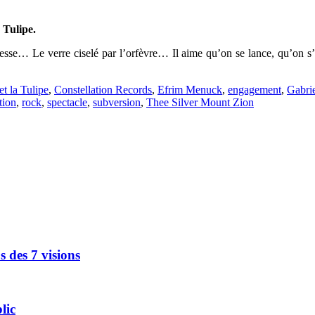
 Tulipe.
atesse… Le verre ciselé par l’orfèvre… Il aime qu’on se lance, qu’on s’
t la Tulipe
,
Constellation Records
,
Efrim Menuck
,
engagement
,
Gabri
tion
,
rock
,
spectacle
,
subversion
,
Thee Silver Mount Zion
s des 7 visions
lic