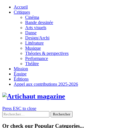
Skip
Accueil
to
Critiques
content
Cinéma
Bande dessinée
Arts visuels
Danse
Design/Archi
Littérature
Musique
Théories & perspectives
Performance
Théâtre
Mission
Équipe
Éditions
Appel aux contributions 2025-2026
Press ESC to close
Rechercher :
Or check our Popular Categories...