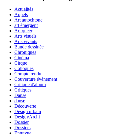
Actualités
Appels
Art autochtone
art émergent
Art queer
Arts visuels
Arts vivants
Bande dessinée
Chroniques
Cinéma
Cirque
Colloques
Compte rendu
Couverture évènement
Critique d'album
Critiques
Danse
danse
Découverte
Design urbain
Design/Archi
Dossier
Dossiers
Entrevue