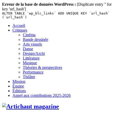
Erreur de la base de données WordPress :
[Duplicate entry '' for
key 'url_hash']
ALTER TABLE `wp_blc_links` ADD UNIQUE KEY `url_hash`
(`url_hash`)
Skip
Accueil
to
Critiques
content
Cinéma
Bande dessinée
Arts visuels
Danse
Design/Archi
Littérature
Musique
Théories & perspectives
Performance
Théâtre
Mission
Équipe
Éditions
Appel aux contributions 2025-2026