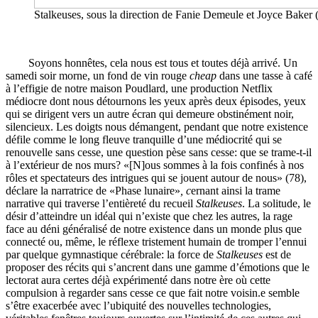
Stalkeuses, sous la direction de Fanie Demeule et Joyce Baker (
Soyons honnêtes, cela nous est tous et toutes déjà arrivé. Un
samedi soir morne, un fond de vin rouge
cheap
dans une tasse à café
à l’effigie de notre maison Poudlard, une production Netflix
médiocre dont nous détournons les yeux après deux épisodes, yeux
qui se dirigent vers un autre écran qui demeure obstinément noir,
silencieux. Les doigts nous démangent, pendant que notre existence
défile comme le long fleuve tranquille d’une médiocrité qui se
renouvelle sans cesse, une question pèse sans cesse: que se trame-t-il
à l’extérieur de nos murs? «[N]ous sommes à la fois confinés à nos
rôles et spectateurs des intrigues qui se jouent autour de nous» (78),
déclare la narratrice de «Phase lunaire»
, c
ernant ainsi la trame
narrative qui traverse l’entièreté du recueil
Stalkeuses
. La solitude, le
désir d’atteindre un idéal qui n’existe que chez les autres, la rage
face au déni généralisé de notre existence dans un monde plus que
connecté ou, même, le réflexe tristement humain de tromper l’ennui
par quelque gymnastique cérébrale: la force de
Stalkeuses
est de
proposer des récits qui s’ancrent dans une gamme d’émotions que le
lectorat aura certes déjà expérimenté dans notre ère où cette
compulsion à regarder sans cesse ce que fait notre voisin.e semble
s’être exacerbée avec l’ubiquité des nouvelles technologies,