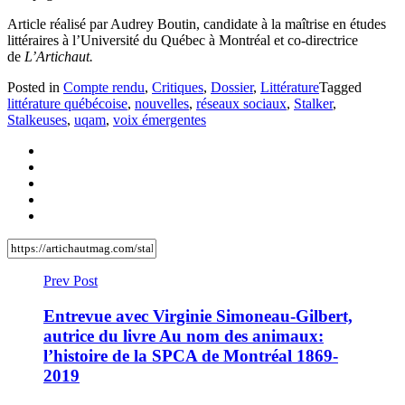
Article réalisé par Audrey Boutin, candidate à la maîtrise en études
littéraires à l’Université du Québec à Montréal et co-directrice
de
L’Artichaut.
Posted in
Compte rendu
,
Critiques
,
Dossier
,
Littérature
Tagged
littérature québécoise
,
nouvelles
,
réseaux sociaux
,
Stalker
,
Stalkeuses
,
uqam
,
voix émergentes
Prev Post
Entrevue avec Virginie Simoneau-Gilbert,
autrice du livre Au nom des animaux:
l’histoire de la SPCA de Montréal 1869-
2019