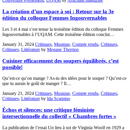
Couverture évènement
,
UQAM
by
Artichaut magazine
La création d’un espace à soi : Retour sur la 3e
édition du colloque Femmes Ingouvernables
Les 3 et 4 mai s’est tenue la troisième édition du colloque Femmes
Ingouvernables à l’UQAM. Cette troisième édition conclut…
January 31, 2024
Critiques
,
Musique
,
Compte rendu
,
Critiques
,
Critiques
,
Littérature
by
Megane Therrien
Cuisiner efficacement des soupers équilibrés, c’est
possible!
Qu’est-ce qu’on mange ? As-tu des idées pour le souper ? Qu’est-ce
que tu aurais le goût de manger ? Il…
January 21, 2024
Critiques
,
Musique
,
Compte rendu
,
Critiques
,
Critiques
,
Littérature
by
Ida Scarpino
Échos et silences: une critique féministe
intersectionnelle du collectif « Chambres fortes »
La publication de l’essai Un lieu à soi de Virginia Woolf en 1929 a