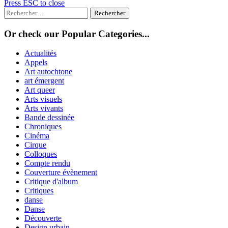
Press ESC to close
Rechercher :
Or check our Popular Categories...
Actualités
Appels
Art autochtone
art émergent
Art queer
Arts visuels
Arts vivants
Bande dessinée
Chroniques
Cinéma
Cirque
Colloques
Compte rendu
Couverture évènement
Critique d'album
Critiques
danse
Danse
Découverte
Design urbain