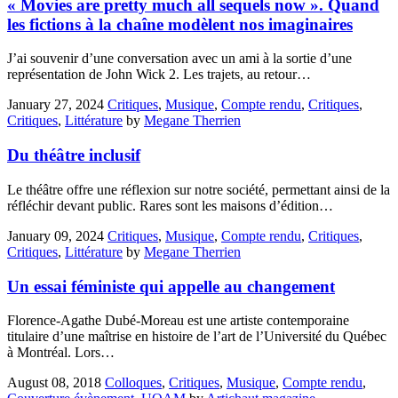
« Movies are pretty much all sequels now ». Quand
les fictions à la chaîne modèlent nos imaginaires
J’ai souvenir d’une conversation avec un ami à la sortie d’une
représentation de John Wick 2. Les trajets, au retour…
January 27, 2024
Critiques
,
Musique
,
Compte rendu
,
Critiques
,
Critiques
,
Littérature
by
Megane Therrien
Du théâtre inclusif
Le théâtre offre une réflexion sur notre société, permettant ainsi de la
réfléchir devant public. Rares sont les maisons d’édition…
January 09, 2024
Critiques
,
Musique
,
Compte rendu
,
Critiques
,
Critiques
,
Littérature
by
Megane Therrien
Un essai féministe qui appelle au changement
Florence-Agathe Dubé-Moreau est une artiste contemporaine
titulaire d’une maîtrise en histoire de l’art de l’Université du Québec
à Montréal. Lors…
August 08, 2018
Colloques
,
Critiques
,
Musique
,
Compte rendu
,