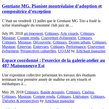
Gentiane MG. Pianiste montréalaise d’adoption et
compositrice d’exception
C’était un vendredi 13 juillet que le Gentiane MG Trio a foulé la
scène réaménagée du renommé club jazz de…
July 09, 2018
art émergent
,
Critiques
,
Arts visuels
,
Critiques
,
Musique
,
Compte rendu
,
Couverture évènement
,
Critiques
,
Critiques
,
Musique
,
Découverte
,
Critiques
,
Design urbain
,
Critiques
,
Musique
,
Entrevue
,
Entrevues
,
Critiques
,
Performance
,
Couverture
évènement
,
Perspectives culturelles
,
UQAM
by
Artichaut magazine
Espace coordonné : l’exercice de la galerie-atelier au
407 Maisonneuve Est
Une exposition collective présentant les travaux des étudiants
terminant leur première année de maîtrise en arts visuels et
médiatiques à…
May 28, 2018
Critiques
,
Bande dessinée
,
Critiques
,
Cinéma
,
Critiques
,
Musique
,
Compte rendu
,
Critiques
,
Littérature
,
Critiques
,
Théories & perspectives
by
Artichaut magazine