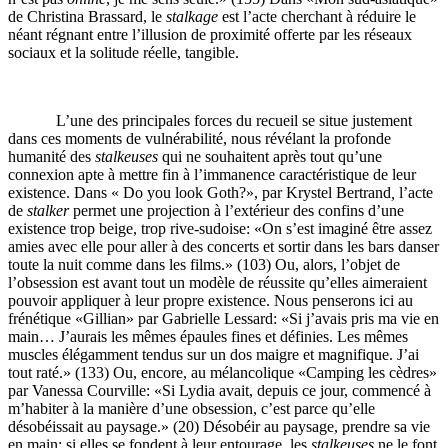
de Christina Brassard, le
stalkage
est l’acte cherchant à réduire le
néant régnant entre l’illusion de proximité offerte par les réseaux
sociaux et la solitude réelle, tangible.
L’une des principales forces du recueil se situe justement
dans ces moments de vulnérabilité, nous révélant la profonde
humanité des
stalkeuses
qui ne souhaitent après tout qu’une
connexion apte à mettre fin à l’immanence caractéristique de leur
existence. Dans « Do you look Goth?», par Krystel Bertrand
,
l’acte
de
stalker
permet une projection à l’extérieur des confins d’une
existence trop beige, trop rive-sudoise: «On s’est imaginé être assez
amies avec elle pour aller à des concerts et sortir dans les bars danser
toute la nuit comme dans les films.» (103) Ou, alors, l’objet de
l’obsession est avant tout un modèle de réussite qu’elles aimeraient
pouvoir appliquer à leur propre existence. Nous penserons ici au
frénétique «Gillian» par Gabrielle Lessard: «Si j’avais pris ma vie en
main… J’aurais les mêmes épaules fines et définies. Les mêmes
muscles élégamment tendus sur un dos maigre et magnifique. J’ai
tout raté.» (133) Ou, encore, au mélancolique «Camping les cèdres»
par Vanessa Courville: «Si Lydia avait, depuis ce jour, commencé à
m’habiter à la manière d’une obsession, c’est parce qu’elle
désobéissait au paysage.» (20) Désobéir au paysage, prendre sa vie
en main: si elles se fondent à leur entourage, les
stalkeuses
ne le font