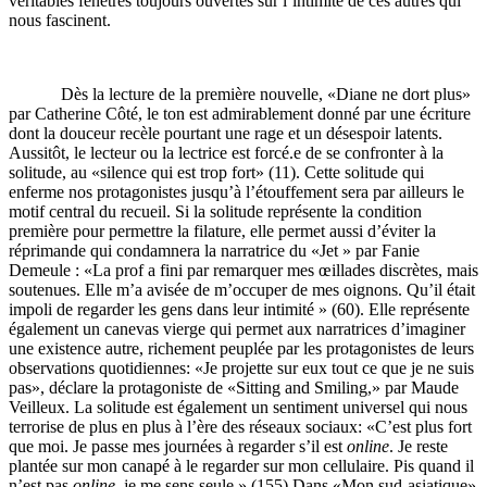
véritables fenêtres toujours ouvertes sur l’intimité de ces autres qui
nous fascinent.
Dès la lecture de la première nouvelle, «Diane ne dort plus»
par Catherine Côté, le ton est admirablement donné par une écriture
dont la douceur recèle pourtant une rage et un désespoir latents.
Aussitôt, le lecteur ou la lectrice est forcé.e de se confronter à la
solitude, au «silence qui est trop fort» (11). Cette solitude qui
enferme nos protagonistes jusqu’à l’étouffement sera par ailleurs le
motif central du recueil. Si la solitude représente la condition
première pour permettre la filature, elle permet aussi d’éviter la
réprimande qui condamnera la narratrice du «Jet » par Fanie
Demeule : «La prof a fini par remarquer mes œillades discrètes, mais
soutenues. Elle m’a avisée de m’occuper de mes oignons. Qu’il était
impoli de regarder les gens dans leur intimité » (60). Elle représente
également un canevas vierge qui permet aux narratrices d’imaginer
une existence autre, richement peuplée par les protagonistes de leurs
observations quotidiennes: «Je projette sur eux tout ce que je ne suis
pas», déclare la protagoniste de «Sitting and Smiling,» par Maude
Veilleux. La solitude est également un sentiment universel qui nous
terrorise de plus en plus à l’ère des réseaux sociaux: «C’est plus fort
que moi. Je passe mes journées à regarder s’il est
online
. Je reste
plantée sur mon canapé à le regarder sur mon cellulaire. Pis quand il
n’est pas
online
, je me sens seule.» (155) Dans «Mon sud-asiatique»