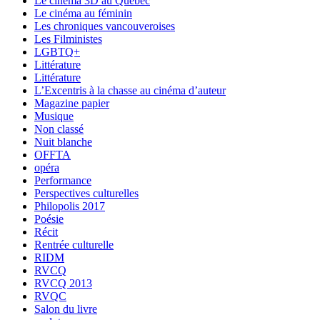
Le cinéma 3D au Québec
Le cinéma au féminin
Les chroniques vancouveroises
Les Filministes
LGBTQ+
Littérature
Littérature
L’Excentris à la chasse au cinéma d’auteur
Magazine papier
Musique
Non classé
Nuit blanche
OFFTA
opéra
Performance
Perspectives culturelles
Philopolis 2017
Poésie
Récit
Rentrée culturelle
RIDM
RVCQ
RVCQ 2013
RVQC
Salon du livre