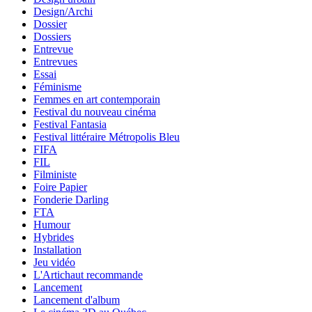
Design/Archi
Dossier
Dossiers
Entrevue
Entrevues
Essai
Féminisme
Femmes en art contemporain
Festival du nouveau cinéma
Festival Fantasia
Festival littéraire Métropolis Bleu
FIFA
FIL
Filministe
Foire Papier
Fonderie Darling
FTA
Humour
Hybrides
Installation
Jeu vidéo
L'Artichaut recommande
Lancement
Lancement d'album