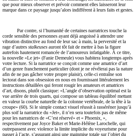
que pour mieux observer et prévoir comment elles laisseront leur
marque dans ce paysage jusqu’alors indifférent à leurs faits et gestes.
Par contre, si l’humanité de certaines narratrices touche la
corde sensible des personnes ayant déjà angoissé à attendre une
vibration distinctive au fond de leur sac à main, la perversité et la
rage d’autres
stalkeuses
auront tôt fait de mettre à bas la figure
autrefois hautement romancée de l’amoureux infatigable. À ce titre,
la nouvelle «Le jet» (Fanie Demeule) vous habitera longtemps après
votre lecture. Si la narratrice se conçoit comme une amatrice d’art
d’un genre franchement particulier (dont je ne révélerai pas la nature
afin de ne pas gâcher votre propre plaisir), celle-ci entraîne son
lectorat dans son obsession en nous en fournissant littéralement les
instructions détaillées qui feront rougir les amateurs et amatrices
d’art, disons, plutôt classique: «L’angle d’observation optimal est la
vue arrière de trois quarts, qui compose un tableau équilibré mettant
en valeur la courbe naturelle de la colonne vertébrale, de la tête à la
croupe» (60). Si le simple contact visuel réussit à rasséréner jusqu’à
plus soif la narratrice du «Jet», il n’en sera toutefois pas de même
pour les narratrices de «C’est réservé» et « Phoenix
,
»
,
respectivement par Joyce Baker et Marie-Hélène Larochelle, qui
outrepassent avec violence la limite implicite du voyeurisme pour
passer à l’acte, s’assurant ainsi une mainmise totale sur l’objet du