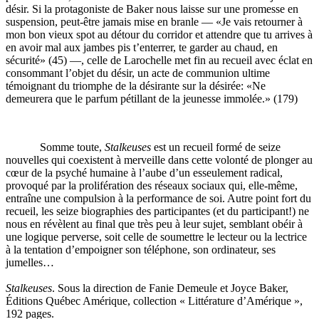
désir. Si la protagoniste de Baker nous laisse sur une promesse en
suspension, peut-être jamais mise en branle — «Je vais retourner à
mon bon vieux spot au détour du corridor et attendre que tu arrives à
en avoir mal aux jambes pis t’enterrer, te garder au chaud, en
sécurité» (45) —, celle de Larochelle met fin au recueil avec éclat en
consommant l’objet du désir, un acte de communion ultime
témoignant du triomphe de la désirante sur la désirée: «Ne
demeurera que le parfum pétillant de la jeunesse immolée.» (179)
Somme toute,
Stalkeuses
est un recueil formé de seize
nouvelles qui coexistent à merveille dans cette volonté de plonger au
cœur de la psyché humaine à l’aube d’un esseulement radical,
provoqué par la prolifération des réseaux sociaux qui, elle-même,
entraîne une compulsion à la performance de soi. Autre point fort du
recueil, les seize biographies des participantes (et du participant!) ne
nous en révèlent au final que très peu à leur sujet, semblant obéir à
une logique perverse, soit celle de soumettre le lecteur ou la lectrice
à la tentation d’empoigner son téléphone, son ordinateur, ses
jumelles…
Stalkeuses
. Sous la direction de Fanie Demeule et Joyce Baker,
Éditions Québec Amérique, collection « Littérature d’Amérique »,
192 pages.