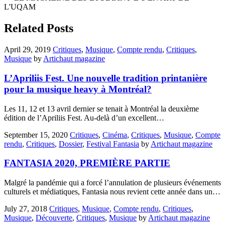
L'UQAM
Related Posts
April 29, 2019
Critiques
,
Musique
,
Compte rendu
,
Critiques
,
Musique
by
Artichaut magazine
L’Apriliis Fest. Une nouvelle tradition printanière
pour la musique heavy à Montréal?
Les 11, 12 et 13 avril dernier se tenait à Montréal la deuxième
édition de l’Apriliis Fest. Au-delà d’un excellent…
September 15, 2020
Critiques
,
Cinéma
,
Critiques
,
Musique
,
Compte
rendu
,
Critiques
,
Dossier
,
Festival Fantasia
by
Artichaut magazine
FANTASIA 2020, PREMIÈRE PARTIE
Malgré la pandémie qui a forcé l’annulation de plusieurs événements
culturels et médiatiques, Fantasia nous revient cette année dans un…
July 27, 2018
Critiques
,
Musique
,
Compte rendu
,
Critiques
,
Musique
,
Découverte
,
Critiques
,
Musique
by
Artichaut magazine