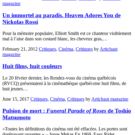
magazine
Un immortel au paradis. Heaven Adores You de
Nickolas Rossi
Pour la mémoire populaire, Elliott Smith est ce chanteur visiblement
mal à l’aise dans son costard blanc, les cheveux gras,…
February 21, 2012
Critiques
,
Cinéma
,
Critiques
by
Artichaut
magazine
Huit films, huit couleurs
Le 20 février dernier, les Rendez-vous du cinéma québécois
(RVCQ) présentaient à la cinémathèque québécoise huit films, de
huit jeunes…
June 15, 2017
Critiques
,
Cinéma
,
Critiques
by
Artichaut magazine
Pulsion de mort :
Funeral Parade of Roses
de Toshio
Matsumoto
«Toutes les définitions du cinéma ont été effacées. Les portes sont
dorénavant ouvertes.» – Jonas Mekas En 1969, Easy Rider…