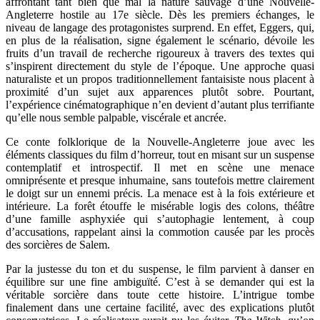
affrontant tant bien que mal la nature sauvage d’une Nouvelle-
Angleterre hostile au 17e siècle. Dès les premiers échanges, le
niveau de langage des protagonistes surprend. En effet, Eggers, qui,
en plus de la réalisation, signe également le scénario, dévoile les
fruits d’un travail de recherche rigoureux à travers des textes qui
s’inspirent directement du style de l’époque. Une approche quasi
naturaliste et un propos traditionnellement fantaisiste nous placent à
proximité d’un sujet aux apparences plutôt sobre. Pourtant,
l’expérience cinématographique n’en devient d’autant plus terrifiante
qu’elle nous semble palpable, viscérale et ancrée.
Ce conte folklorique de la Nouvelle-Angleterre joue avec les
éléments classiques du film d’horreur, tout en misant sur un suspense
contemplatif et introspectif. Il met en scène une menace
omniprésente et presque inhumaine, sans toutefois mettre clairement
le doigt sur un ennemi précis. La menace est à la fois extérieure et
intérieure. La forêt étouffe le misérable logis des colons, théâtre
d’une famille asphyxiée qui s’autophagie lentement, à coup
d’accusations, rappelant ainsi la commotion causée par les procès
des sorcières de Salem.
Par la justesse du ton et du suspense, le film parvient à danser en
équilibre sur une fine ambiguïté. C’est à se demander qui est la
véritable sorcière dans toute cette histoire. L’intrigue tombe
finalement dans une certaine facilité, avec des explications plutôt