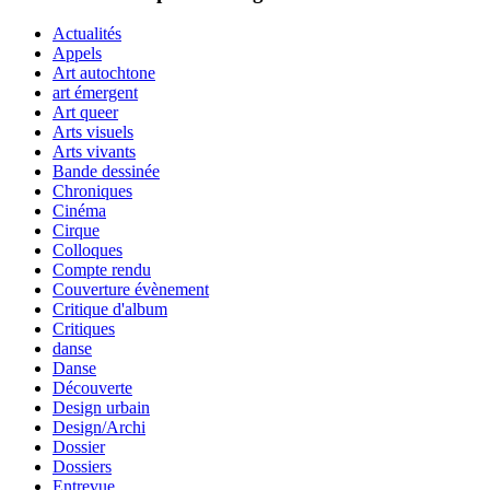
Actualités
Appels
Art autochtone
art émergent
Art queer
Arts visuels
Arts vivants
Bande dessinée
Chroniques
Cinéma
Cirque
Colloques
Compte rendu
Couverture évènement
Critique d'album
Critiques
danse
Danse
Découverte
Design urbain
Design/Archi
Dossier
Dossiers
Entrevue