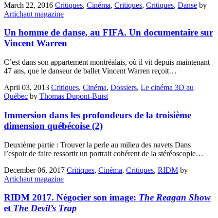
March 22, 2016
Critiques
,
Cinéma
,
Critiques
,
Critiques
,
Danse
by
Artichaut magazine
Un homme de danse, au FIFA. Un documentaire sur
Vincent Warren
C’est dans son appartement montréalais, où il vit depuis maintenant
47 ans, que le danseur de ballet Vincent Warren reçoit…
April 03, 2013
Critiques
,
Cinéma
,
Dossiers
,
Le cinéma 3D au
Québec
by
Thomas Dupont-Buist
Immersion dans les profondeurs de la troisième
dimension québécoise (2)
Deuxième partie : Trouver la perle au milieu des navets Dans
l’espoir de faire ressortir un portrait cohérent de la stéréoscopie…
December 06, 2017
Critiques
,
Cinéma
,
Critiques
,
RIDM
by
Artichaut magazine
RIDM 2017. Négocier son image:
The Reagan Show
et
The Devil’s Trap