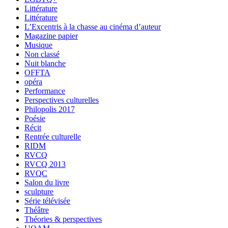
Littérature
Littérature
L’Excentris à la chasse au cinéma d’auteur
Magazine papier
Musique
Non classé
Nuit blanche
OFFTA
opéra
Performance
Perspectives culturelles
Philopolis 2017
Poésie
Récit
Rentrée culturelle
RIDM
RVCQ
RVCQ 2013
RVQC
Salon du livre
sculpture
Série télévisée
Théâtre
Théories & perspectives