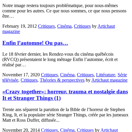
Notre image restera toujours problématique, pour nous-mêmes
comme pour les autres. Ce que nous sommes, ce que nous pensons
être…
February 19, 2012
Critiques
,
Cinéma
,
Critiques
by
Artichaut
magazine
Enfin l’automne! Ou pas…
Le 18 février dernier, les Rendez-vous du cinéma québécois
(RVCQ) présentaient le long métrage Enfin l’automne, écrit et
réalisé par…
November 17, 2020
Critiques
,
Cinéma
,
Critiques
,
Littérature
,
Série
télévisée
,
Critiques
,
Théories & perspectives
by
Artichaut magazine
«Crazy together»: horreur, trauma et nostalgie dans
It et Stranger Things (1)
Trente ans séparent la parution de la Bible de l’horreur de Stephen
King, It, et la populaire série Stranger Things, créée par les jumeaux
Matt et Ross Duffer, diffusée...
November 20, 2014
Critiques
,
Cinéma
,
Critiques
by
Artichaut