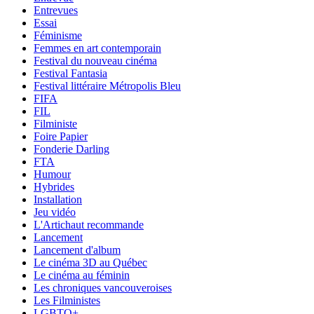
Entrevues
Essai
Féminisme
Femmes en art contemporain
Festival du nouveau cinéma
Festival Fantasia
Festival littéraire Métropolis Bleu
FIFA
FIL
Filministe
Foire Papier
Fonderie Darling
FTA
Humour
Hybrides
Installation
Jeu vidéo
L'Artichaut recommande
Lancement
Lancement d'album
Le cinéma 3D au Québec
Le cinéma au féminin
Les chroniques vancouveroises
Les Filministes
LGBTQ+