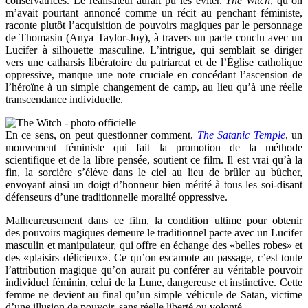
conservatrices. Le réalisateur aurait pu les éviter.
The Witch
, qu’on
m’avait pourtant annoncé comme un récit au penchant féministe,
raconte plutôt l’acquisition de pouvoirs magiques par le personnage
de Thomasin (Anya Taylor-Joy), à travers un pacte conclu avec un
Lucifer à silhouette masculine. L’intrigue, qui semblait se diriger
vers une catharsis libératoire du patriarcat et de l’Église catholique
oppressive, manque une note cruciale en concédant l’ascension de
l’héroïne à un simple changement de camp, au lieu qu’à une réelle
transcendance individuelle.
En ce sens, on peut questionner comment,
The Satanic Temple
, un
mouvement féministe qui fait la promotion de la méthode
scientifique et de la libre pensée, soutient ce film. Il est vrai qu’à la
fin, la sorcière s’élève dans le ciel au lieu de brûler au bûcher,
envoyant ainsi un doigt d’honneur bien mérité à tous les soi-disant
défenseurs d’une traditionnelle moralité oppressive.
Malheureusement dans ce film, la condition ultime pour obtenir
des pouvoirs magiques demeure le traditionnel pacte avec un Lucifer
masculin et manipulateur, qui offre en échange des «belles robes» et
des «plaisirs délicieux». Ce qu’on escamote au passage, c’est toute
l’attribution magique qu’on aurait pu conférer au véritable pouvoir
individuel féminin, celui de la Lune, dangereuse et instinctive. Cette
femme ne devient au final qu’un simple véhicule de Satan, victime
d’une illusion de pouvoir, sans réelle liberté ou volonté.