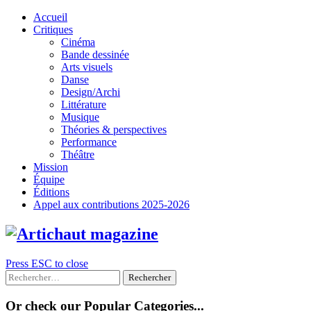
Skip
Accueil
to
Critiques
content
Cinéma
Bande dessinée
Arts visuels
Danse
Design/Archi
Littérature
Musique
Théories & perspectives
Performance
Théâtre
Mission
Équipe
Éditions
Appel aux contributions 2025-2026
Press ESC to close
Rechercher :
Or check our Popular Categories...