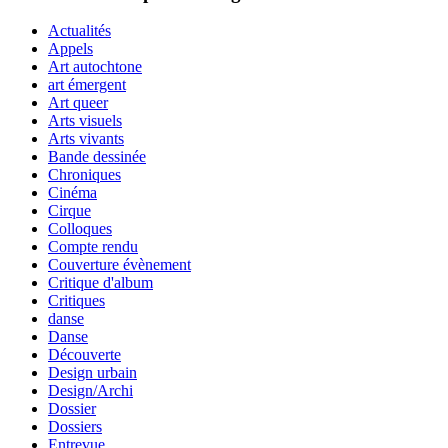
Actualités
Appels
Art autochtone
art émergent
Art queer
Arts visuels
Arts vivants
Bande dessinée
Chroniques
Cinéma
Cirque
Colloques
Compte rendu
Couverture évènement
Critique d'album
Critiques
danse
Danse
Découverte
Design urbain
Design/Archi
Dossier
Dossiers
Entrevue