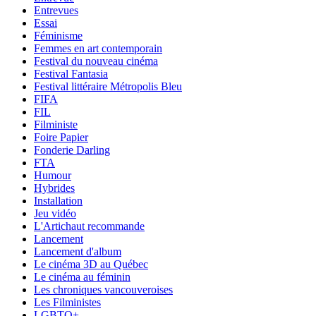
Entrevues
Essai
Féminisme
Femmes en art contemporain
Festival du nouveau cinéma
Festival Fantasia
Festival littéraire Métropolis Bleu
FIFA
FIL
Filministe
Foire Papier
Fonderie Darling
FTA
Humour
Hybrides
Installation
Jeu vidéo
L'Artichaut recommande
Lancement
Lancement d'album
Le cinéma 3D au Québec
Le cinéma au féminin
Les chroniques vancouveroises
Les Filministes
LGBTQ+