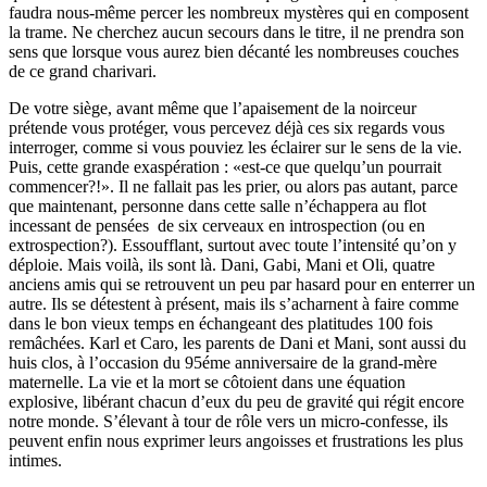
faudra nous-même percer les nombreux mystères qui en composent
la trame. Ne cherchez aucun secours dans le titre, il ne prendra son
sens que lorsque vous aurez bien décanté les nombreuses couches
de ce grand charivari.
De votre siège, avant même que l’apaisement de la noirceur
prétende vous protéger, vous percevez déjà ces six regards vous
interroger, comme si vous pouviez les éclairer sur le sens de la vie.
Puis, cette grande exaspération : «est-ce que quelqu’un pourrait
commencer?!». Il ne fallait pas les prier, ou alors pas autant, parce
que maintenant, personne dans cette salle n’échappera au flot
incessant de pensées de six cerveaux en introspection (ou en
extrospection?). Essoufflant, surtout avec toute l’intensité qu’on y
déploie. Mais voilà, ils sont là. Dani, Gabi, Mani et Oli, quatre
anciens amis qui se retrouvent un peu par hasard pour en enterrer un
autre. Ils se détestent à présent, mais ils s’acharnent à faire comme
dans le bon vieux temps en échangeant des platitudes 100 fois
remâchées. Karl et Caro, les parents de Dani et Mani, sont aussi du
huis clos, à l’occasion du 95éme anniversaire de la grand-mère
maternelle. La vie et la mort se côtoient dans une équation
explosive, libérant chacun d’eux du peu de gravité qui régit encore
notre monde. S’élevant à tour de rôle vers un micro-confesse, ils
peuvent enfin nous exprimer leurs angoisses et frustrations les plus
intimes.