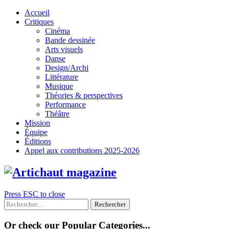
Skip
Accueil
to
Critiques
content
Cinéma
Bande dessinée
Arts visuels
Danse
Design/Archi
Littérature
Musique
Théories & perspectives
Performance
Théâtre
Mission
Équipe
Éditions
Appel aux contributions 2025-2026
Press ESC to close
Rechercher :
Or check our Popular Categories...