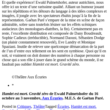
Et quelle expérience! Ewald Palmetshofer, auteur autrichien, nous
offre ici un texte d’une rarissime qualité. Alliant un humour jouant
sur les répétitions et les détours du langage à des idées complexes et
imagées, il jongle avec les spectateurs ébahis jusqu’à la fin de la
représentation. Gaétan Paré s’empare de la mise en scène de façon
admirable, sobre sans toutefois lésiner sur les effets scéniques
audacieux (les monologues-diatribes, la fin). Certainement pas en
reste, l’excellente distribution est composée de Dany Boudreault,
Sophie Cadieux (irréductible), Normand Daoust, Sébastien Dodge
(un plaisir constamment renouvelé), Eve Landry et Monique
Spaziani. Inutile de relever une quelconque démarcation de la part
de l’un d’entre eux tellement on les sent en symbiose. Quoi qu’il en
soit, si vraiment on doit donner des numéros à chaque personne ou
chose qui a son rôle à jouer dans le grand schème du monde, il ne
faudrait pas oublier
Hamlet est mort. Gravité zéro.
©Théâtre Aux Écuries
*
Hamlet est mort. Gravité zéro
de Ewald Palmetshofer du 16
octobre au 3 novembre,
Aux Écuries
. M.E.S. de Gaétan Paré.
Posted in
Critiques
,
Théâtre
Tagged
Écuries
,
Hamlet est mort.