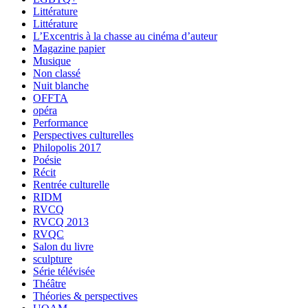
Littérature
Littérature
L’Excentris à la chasse au cinéma d’auteur
Magazine papier
Musique
Non classé
Nuit blanche
OFFTA
opéra
Performance
Perspectives culturelles
Philopolis 2017
Poésie
Récit
Rentrée culturelle
RIDM
RVCQ
RVCQ 2013
RVQC
Salon du livre
sculpture
Série télévisée
Théâtre
Théories & perspectives