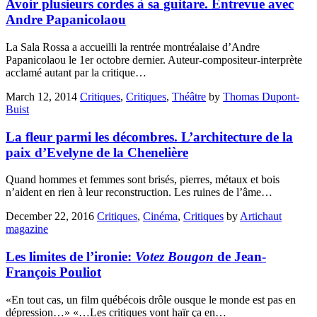
Avoir plusieurs cordes à sa guitare. Entrevue avec
Andre Papanicolaou
La Sala Rossa a accueilli la rentrée montréalaise d’Andre
Papanicolaou le 1er octobre dernier. Auteur-compositeur-interprète
acclamé autant par la critique…
March 12, 2014
Critiques
,
Critiques
,
Théâtre
by
Thomas Dupont-
Buist
La fleur parmi les décombres. L’architecture de la
paix d’Evelyne de la Chenelière
Quand hommes et femmes sont brisés, pierres, métaux et bois
n’aident en rien à leur reconstruction. Les ruines de l’âme…
December 22, 2016
Critiques
,
Cinéma
,
Critiques
by
Artichaut
magazine
Les limites de l’ironie:
Votez Bougon
de Jean-
François Pouliot
«En tout cas, un film québécois drôle ousque le monde est pas en
dépression…» «…Les critiques vont haïr ça en…