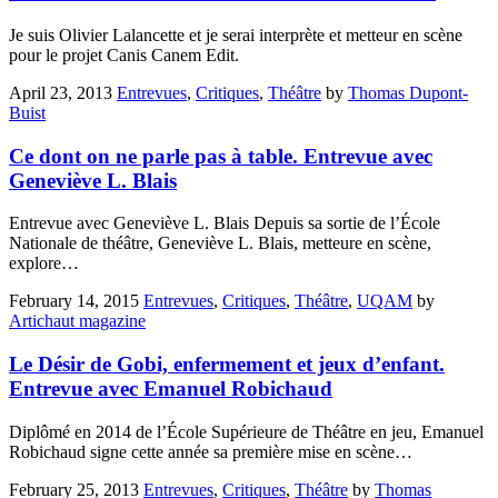
Je suis Olivier Lalancette et je serai interprète et metteur en scène
pour le projet Canis Canem Edit.
April 23, 2013
Entrevues
,
Critiques
,
Théâtre
by
Thomas Dupont-
Buist
Ce dont on ne parle pas à table. Entrevue avec
Geneviève L. Blais
Entrevue avec Geneviève L. Blais Depuis sa sortie de l’École
Nationale de théâtre, Geneviève L. Blais, metteure en scène,
explore…
February 14, 2015
Entrevues
,
Critiques
,
Théâtre
,
UQAM
by
Artichaut magazine
Le Désir de Gobi, enfermement et jeux d’enfant.
Entrevue avec Emanuel Robichaud
Diplômé en 2014 de l’École Supérieure de Théâtre en jeu, Emanuel
Robichaud signe cette année sa première mise en scène…
February 25, 2013
Entrevues
,
Critiques
,
Théâtre
by
Thomas