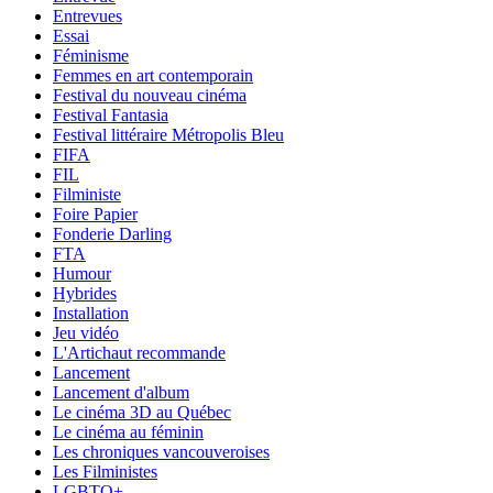
Entrevues
Essai
Féminisme
Femmes en art contemporain
Festival du nouveau cinéma
Festival Fantasia
Festival littéraire Métropolis Bleu
FIFA
FIL
Filministe
Foire Papier
Fonderie Darling
FTA
Humour
Hybrides
Installation
Jeu vidéo
L'Artichaut recommande
Lancement
Lancement d'album
Le cinéma 3D au Québec
Le cinéma au féminin
Les chroniques vancouveroises
Les Filministes
LGBTQ+