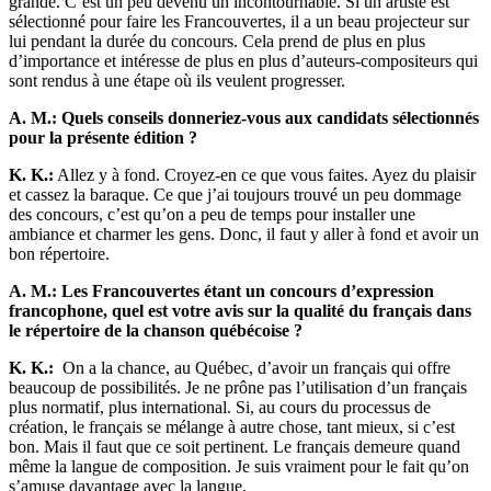
grande. C’est un peu devenu un incontournable. Si un artiste est
sélectionné pour faire les Francouvertes, il a un beau projecteur sur
lui pendant la durée du concours. Cela prend de plus en plus
d’importance et intéresse de plus en plus d’auteurs-compositeurs qui
sont rendus à une étape où ils veulent progresser.
A. M.: Quels conseils donneriez-vous aux candidats sélectionnés
pour la présente édition ?
K. K.:
Allez y à fond. Croyez-en ce que vous faites. Ayez du plaisir
et cassez la baraque. Ce que j’ai toujours trouvé un peu dommage
des concours, c’est qu’on a peu de temps pour installer une
ambiance et charmer les gens. Donc, il faut y aller à fond et avoir un
bon répertoire.
A. M.: Les Francouvertes étant un concours d’expression
francophone, quel est votre avis sur la qualité du français dans
le répertoire de la chanson québécoise ?
K. K.:
On a la chance, au Québec, d’avoir un français qui offre
beaucoup de possibilités. Je ne prône pas l’utilisation d’un français
plus normatif, plus international. Si, au cours du processus de
création, le français se mélange à autre chose, tant mieux, si c’est
bon. Mais il faut que ce soit pertinent. Le français demeure quand
même la langue de composition. Je suis vraiment pour le fait qu’on
s’amuse davantage avec la langue.