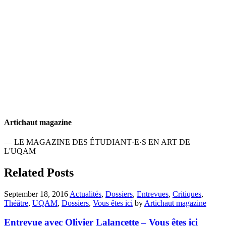
Artichaut magazine
— LE MAGAZINE DES ÉTUDIANT·E·S EN ART DE
L'UQAM
Related Posts
September 18, 2016
Actualités
,
Dossiers
,
Entrevues
,
Critiques
,
Théâtre
,
UQAM
,
Dossiers
,
Vous êtes ici
by
Artichaut magazine
Entrevue avec Olivier Lalancette – Vous êtes ici