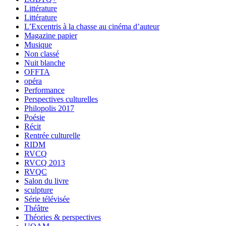
Littérature
Littérature
L’Excentris à la chasse au cinéma d’auteur
Magazine papier
Musique
Non classé
Nuit blanche
OFFTA
opéra
Performance
Perspectives culturelles
Philopolis 2017
Poésie
Récit
Rentrée culturelle
RIDM
RVCQ
RVCQ 2013
RVQC
Salon du livre
sculpture
Série télévisée
Théâtre
Théories & perspectives