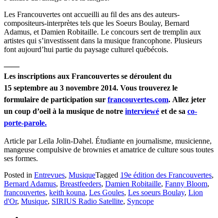
Les Francouvertes ont accueilli au fil des ans des auteurs-
compositeurs-interprètes tels que les Soeurs Boulay, Bernard
Adamus, et Damien Robitaille. Le concours sert de tremplin aux
artistes qui s’investissent dans la musique francophone. Plusieurs
font aujourd’hui partie du paysage culturel québécois.
——
Les inscriptions aux Francouvertes se déroulent du
15 septembre au 3 novembre 2014. Vous trouverez le
formulaire de participation sur
francouvertes.com
.
Allez jeter
un coup d’oeil à la musique de notre
interviewé
et de sa
co-
porte-parole.
Article par Leïla Jolin-Dahel. Étudiante en journalisme, musicienne,
mangeuse compulsive de brownies et amatrice de culture sous toutes
ses formes.
Posted in
Entrevues
,
Musique
Tagged
19e édition des Francouvertes
,
Bernard Adamus
,
Breastfeeders
,
Damien Robitaille
,
Fanny Bloom
,
francouvertes
,
keith kouna
,
Les Goules
,
Les soeurs Boulay
,
Lion
d'Or
,
Musique
,
SIRIUS Radio Satellite
,
Syncope