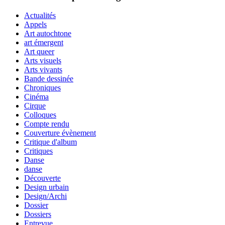
Actualités
Appels
Art autochtone
art émergent
Art queer
Arts visuels
Arts vivants
Bande dessinée
Chroniques
Cinéma
Cirque
Colloques
Compte rendu
Couverture évènement
Critique d'album
Critiques
Danse
danse
Découverte
Design urbain
Design/Archi
Dossier
Dossiers
Entrevue