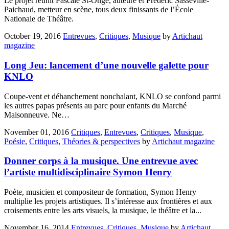
Le projet réunit Pascale St-Onge, auteure et Frédéric Sasseville-
Paichaud, metteur en scène, tous deux finissants de l’École
Nationale de Théâtre.
October 19, 2016
Entrevues
,
Critiques
,
Musique
by
Artichaut
magazine
Long Jeu: lancement d’une nouvelle galette pour
KNLO
Coupe-vent et déhanchement nonchalant, KNLO se confond parmi
les autres papas présents au parc pour enfants du Marché
Maisonneuve. Ne…
November 01, 2016
Critiques
,
Entrevues
,
Critiques
,
Musique
,
Poésie
,
Critiques
,
Théories & perspectives
by
Artichaut magazine
Donner corps à la musique. Une entrevue avec
l’artiste multidisciplinaire Symon Henry
Poète, musicien et compositeur de formation, Symon Henry
multiplie les projets artistiques. Il s’intéresse aux frontières et aux
croisements entre les arts visuels, la musique, le théâtre et la...
November 16, 2014
Entrevues
,
Critiques
,
Musique
by
Artichaut