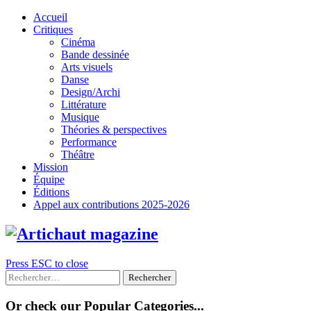
Skip
Accueil
to
Critiques
content
Cinéma
Bande dessinée
Arts visuels
Danse
Design/Archi
Littérature
Musique
Théories & perspectives
Performance
Théâtre
Mission
Équipe
Éditions
Appel aux contributions 2025-2026
Press ESC to close
Rechercher :
Or check our Popular Categories...