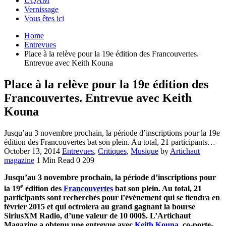
UQAM
Vernissage
Vous êtes ici
Home
Entrevues
Place à la relève pour la 19e édition des Francouvertes.
Entrevue avec Keith Kouna
Place à la relève pour la 19e édition des
Francouvertes. Entrevue avec Keith
Kouna
Jusqu’au 3 novembre prochain, la période d’inscriptions pour la 19e
édition des Francouvertes bat son plein. Au total, 21 participants…
October 13, 2014
Entrevues
,
Critiques
,
Musique
by
Artichaut
magazine
1 Min Read
0
209
Jusqu’au 3 novembre prochain, la période d’inscriptions pour
e
la 19
édition des
Francouvertes
bat son plein. Au total, 21
participants sont recherchés pour l’événement qui se tiendra en
février 2015 et qui octroiera au grand gagnant la bourse
Sirius
XM Radio
, d’une valeur de 10 000$. L’Artichaut
Magazine a obtenu une entrevue avec
Keith Kouna
, co-porte-