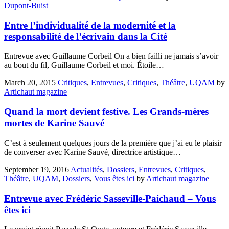
Dupont-Buist
Entre l’individualité de la modernité et la
responsabilité de l’écrivain dans la Cité
Entrevue avec Guillaume Corbeil On a bien failli ne jamais s’avoir
au bout du fil, Guillaume Corbeil et moi. Étoile…
March 20, 2015
Critiques
,
Entrevues
,
Critiques
,
Théâtre
,
UQAM
by
Artichaut magazine
Quand la mort devient festive. Les Grands-mères
mortes de Karine Sauvé
C’est à seulement quelques jours de la première que j’ai eu le plaisir
de converser avec Karine Sauvé, directrice artistique…
September 19, 2016
Actualités
,
Dossiers
,
Entrevues
,
Critiques
,
Théâtre
,
UQAM
,
Dossiers
,
Vous êtes ici
by
Artichaut magazine
Entrevue avec Frédéric Sasseville-Paichaud – Vous
êtes ici