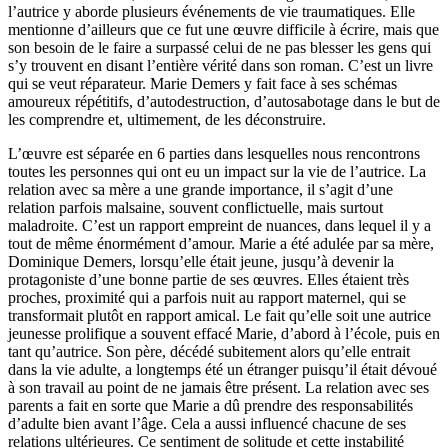
l’autrice y aborde plusieurs événements de vie traumatiques. Elle
mentionne d’ailleurs que ce fut une œuvre difficile à écrire, mais que
son besoin de le faire a surpassé celui de ne pas blesser les gens qui
s’y trouvent en disant l’entière vérité dans son roman. C’est un livre
qui se veut réparateur. Marie Demers y fait face à ses schémas
amoureux répétitifs, d’autodestruction, d’autosabotage dans le but de
les comprendre et, ultimement, de les déconstruire.
L’œuvre est séparée en 6 parties dans lesquelles nous rencontrons
toutes les personnes qui ont eu un impact sur la vie de l’autrice. La
relation avec sa mère a une grande importance, il s’agit d’une
relation parfois malsaine, souvent conflictuelle, mais surtout
maladroite. C’est un rapport empreint de nuances, dans lequel il y a
tout de même énormément d’amour. Marie a été adulée par sa mère,
Dominique Demers, lorsqu’elle était jeune, jusqu’à devenir la
protagoniste d’une bonne partie de ses œuvres. Elles étaient très
proches, proximité qui a parfois nuit au rapport maternel, qui se
transformait plutôt en rapport amical. Le fait qu’elle soit une autrice
jeunesse prolifique a souvent effacé Marie, d’abord à l’école, puis en
tant qu’autrice. Son père, décédé subitement alors qu’elle entrait
dans la vie adulte, a longtemps été un étranger puisqu’il était dévoué
à son travail au point de ne jamais être présent. La relation avec ses
parents a fait en sorte que Marie a dû prendre des responsabilités
d’adulte bien avant l’âge. Cela a aussi influencé chacune de ses
relations ultérieures. Ce sentiment de solitude et cette instabilité