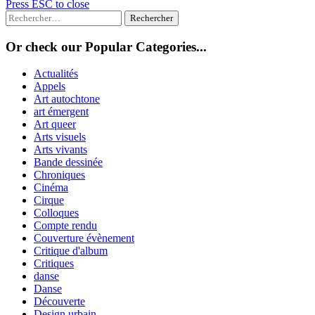
Press ESC to close
Rechercher :
Or check our Popular Categories...
Actualités
Appels
Art autochtone
art émergent
Art queer
Arts visuels
Arts vivants
Bande dessinée
Chroniques
Cinéma
Cirque
Colloques
Compte rendu
Couverture évènement
Critique d'album
Critiques
danse
Danse
Découverte
Design urbain