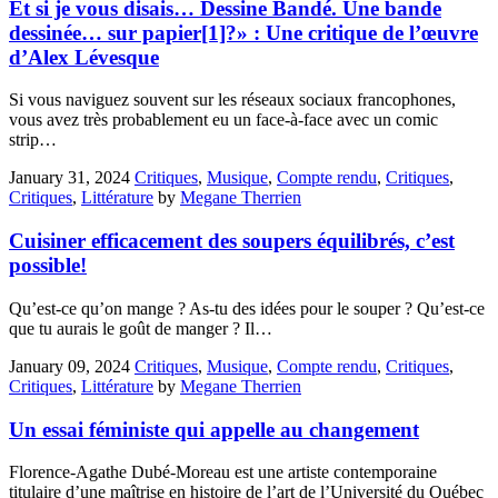
Et si je vous disais… Dessine Bandé. Une bande
dessinée… sur papier[1]?» : Une critique de l’œuvre
d’Alex Lévesque
Si vous naviguez souvent sur les réseaux sociaux francophones,
vous avez très probablement eu un face-à-face avec un comic
strip…
January 31, 2024
Critiques
,
Musique
,
Compte rendu
,
Critiques
,
Critiques
,
Littérature
by
Megane Therrien
Cuisiner efficacement des soupers équilibrés, c’est
possible!
Qu’est-ce qu’on mange ? As-tu des idées pour le souper ? Qu’est-ce
que tu aurais le goût de manger ? Il…
January 09, 2024
Critiques
,
Musique
,
Compte rendu
,
Critiques
,
Critiques
,
Littérature
by
Megane Therrien
Un essai féministe qui appelle au changement
Florence-Agathe Dubé-Moreau est une artiste contemporaine
titulaire d’une maîtrise en histoire de l’art de l’Université du Québec