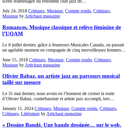
scène réaménagée du renommé club jazz de…
July 24, 2018
Critiques
,
Musique
,
Compte rendu
,
Critiques
,
Musique
by
Artichaut magazine
Romances. Musique classique et relève féminine de
l’UQAM
Le 8 juillet dernier, grâce à Jeunesses Musicales Canada, on passait
un agréable moment en compagnie de cinq merveilleuses femmes…
June 15, 2018
Critiques
,
Musique
,
Compte rendu
,
Critiques
,
Musique
by
Artichaut magazine
Olivier Babaz, un artiste jazz au parcours musical
taillé sur mesure
Le 31 mai dernier, nous avons eu l’honneur de croiser la route
d’Olivier Babaz, contrebassiste et artiste jazz accompli, lors…
January 11, 2024
Critiques
,
Musique
,
Compte rendu
,
Critiques
,
Critiques
,
Littérature
by
Artichaut magazine
« Dessine Bandé. Une bande dessinée… sur le web.