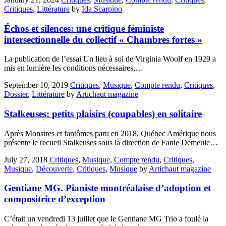
Critiques
,
Littérature
by
Ida Scarpino
Échos et silences: une critique féministe
intersectionnelle du collectif « Chambres fortes »
La publication de l’essai Un lieu à soi de Virginia Woolf en 1929 a
mis en lumière les conditions nécessaires,…
September 10, 2019
Critiques
,
Musique
,
Compte rendu
,
Critiques
,
Dossier
,
Littérature
by
Artichaut magazine
Stalkeuses: petits plaisirs (coupables) en solitaire
Après Monstres et fantômes paru en 2018, Québec Amérique nous
présente le recueil Stalkeuses sous la direction de Fanie Demeule…
July 27, 2018
Critiques
,
Musique
,
Compte rendu
,
Critiques
,
Musique
,
Découverte
,
Critiques
,
Musique
by
Artichaut magazine
Gentiane MG. Pianiste montréalaise d’adoption et
compositrice d’exception
C’était un vendredi 13 juillet que le Gentiane MG Trio a foulé la