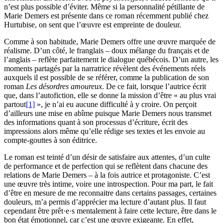
n’est plus possible d’éviter. Même si la personnalité pétillante de
Marie Demers est présente dans ce roman récemment publié chez
Hurtubise, on sent que l’œuvre est empreinte de douleur.
Comme à son habitude, Marie Demers offre une œuvre marquée de
réalisme. D’un côté, le franglais – doux mélange du français et de
l’anglais – reflète parfaitement le dialogue québécois. D’un autre, les
moments partagés par la narratrice révèlent des événements réels
auxquels il est possible de se référer, comme la publication de son
roman
Les désordres amoureux
. De ce fait, lorsque l’autrice écrit
que, dans l’autofiction, elle se donne la mission d’être « au plus vrai
partout
[1]
», je n’ai eu aucune difficulté à y croire. On perçoit
d’ailleurs une mise en abîme puisque Marie Demers nous transmet
des informations quant à son processus d’écriture, écrit des
impressions alors même qu’elle rédige ses textes et les envoie au
compte-gouttes à son éditrice.
Le roman est teinté d’un désir de satisfaire aux attentes, d’un culte
de performance et de perfection qui se reflètent dans chacune des
relations de Marie Demers – à la fois autrice et protagoniste. C’est
une œuvre très intime, voire une introspection. Pour ma part, le fait
d’être en mesure de me reconnaitre dans certains passages, certaines
douleurs, m’a permis d’apprécier ma lecture d’autant plus. Il faut
cependant être prêt·e·s mentalement à faire cette lecture, être dans le
bon état émotionnel, car c’est une œuvre exigeante. En effet,