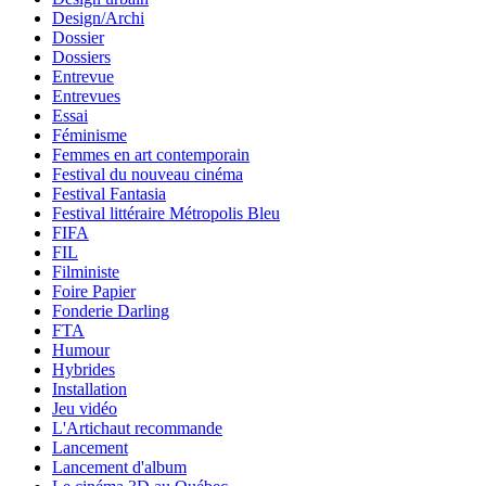
Design/Archi
Dossier
Dossiers
Entrevue
Entrevues
Essai
Féminisme
Femmes en art contemporain
Festival du nouveau cinéma
Festival Fantasia
Festival littéraire Métropolis Bleu
FIFA
FIL
Filministe
Foire Papier
Fonderie Darling
FTA
Humour
Hybrides
Installation
Jeu vidéo
L'Artichaut recommande
Lancement
Lancement d'album