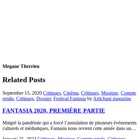
Megane Therrien
Related Posts
September 15, 2020
Critiques
,
Cinéma
,
Critiques
,
Musique
,
Compte
rendu
,
Critiques
,
Dossier
,
Festival Fantasia
by
Artichaut magazine
FANTASIA 2020, PREMIÈRE PARTIE
Malgré la pandémie qui a forcé l’annulation de plusieurs événements
culturels et médiatiques, Fantasia nous revient cette année dans un…
January 21, 2024
Critiques
,
Musique
,
Compte rendu
,
Critiques
,