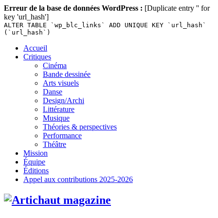
Erreur de la base de données WordPress :
[Duplicate entry '' for
key 'url_hash']
ALTER TABLE `wp_blc_links` ADD UNIQUE KEY `url_hash`
(`url_hash`)
Skip
Accueil
to
Critiques
content
Cinéma
Bande dessinée
Arts visuels
Danse
Design/Archi
Littérature
Musique
Théories & perspectives
Performance
Théâtre
Mission
Équipe
Éditions
Appel aux contributions 2025-2026