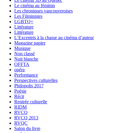
Le cinéma 3D au Québec
Le cinéma au féminin
Les chroniques vancouveroises
Les Filministes
LGBTQ+
Littérature
Littérature
L’Excentris à la chasse au cinéma d’auteur
Magazine papier
Musique
Non classé
Nuit blanche
OFFTA
opéra
Performance
Perspectives culturelles
Philopolis 2017
Poésie
Récit
Rentrée culturelle
RIDM
RVCQ
RVCQ 2013
RVQC
Salon du livre