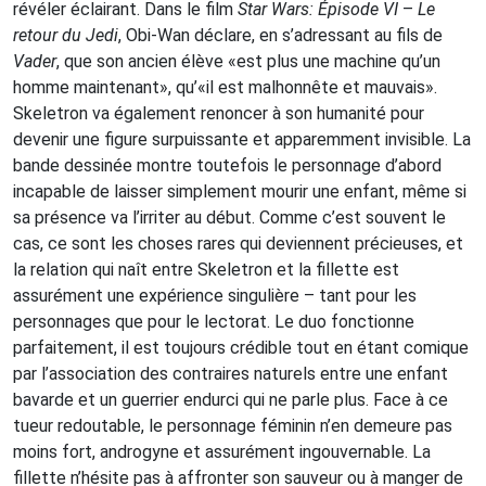
révéler éclairant. Dans le film
Star Wars: Épisode VI
–
Le
retour du Jedi
, Obi-Wan déclare, en s’adressant au fils de
Vader
, que son ancien élève «est plus une machine qu’un
homme maintenant», qu’«il est malhonnête et mauvais».
Skeletron va également renoncer à son humanité pour
devenir une figure surpuissante et apparemment invisible. La
bande dessinée montre toutefois le personnage d’abord
incapable de laisser simplement mourir une enfant, même si
sa présence va l’irriter au début. Comme c’est souvent le
cas, ce sont les choses rares qui deviennent précieuses, et
la relation qui naît entre Skeletron et la fillette est
assurément une expérience singulière – tant pour les
personnages que pour le lectorat. Le duo fonctionne
parfaitement, il est toujours crédible tout en étant comique
par l’association des contraires naturels entre une enfant
bavarde et un guerrier endurci qui ne parle plus. Face à ce
tueur redoutable, le personnage féminin n’en demeure pas
moins fort, androgyne et assurément ingouvernable. La
fillette n’hésite pas à affronter son sauveur ou à manger de