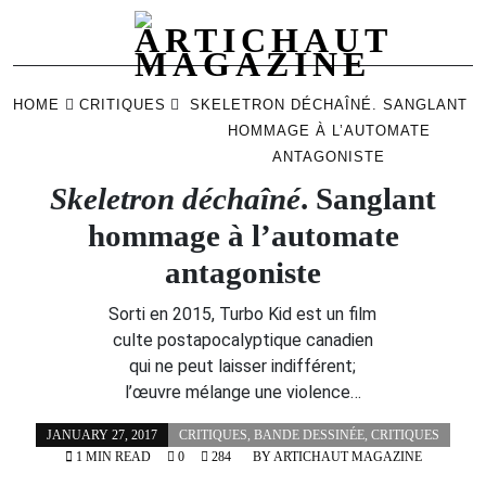
Skip
to
HOME
CRITIQUES
SKELETRON DÉCHAÎNÉ. SANGLANT
content
HOMMAGE À L’AUTOMATE
ANTAGONISTE
Skeletron déchaîné
. Sanglant
hommage à l’automate
antagoniste
Sorti en 2015, Turbo Kid est un film
culte postapocalyptique canadien
qui ne peut laisser indifférent;
l’œuvre mélange une violence…
JANUARY 27, 2017
CRITIQUES
,
BANDE DESSINÉE
,
CRITIQUES
1 MIN READ
0
284
BY
ARTICHAUT MAGAZINE