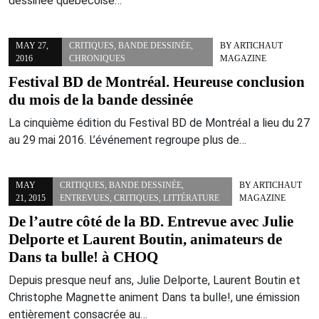
dessinée québécoise…
MAY 27,
CRITIQUES
,
BANDE DESSINÉE
,
BY
ARTICHAUT
2016
CHRONIQUES
MAGAZINE
Festival BD de Montréal. Heureuse conclusion
du mois de la bande dessinée
La cinquième édition du Festival BD de Montréal a lieu du 27
au 29 mai 2016. L’événement regroupe plus de…
MAY
CRITIQUES
,
BANDE DESSINÉE
,
BY
ARTICHAUT
21, 2015
ENTREVUES
,
CRITIQUES
,
LITTÉRATURE
MAGAZINE
De l’autre côté de la BD. Entrevue avec Julie
Delporte et Laurent Boutin, animateurs de
Dans ta bulle! à CHOQ
Depuis presque neuf ans, Julie Delporte, Laurent Boutin et
Christophe Magnette animent Dans ta bulle!, une émission
entièrement consacrée au…