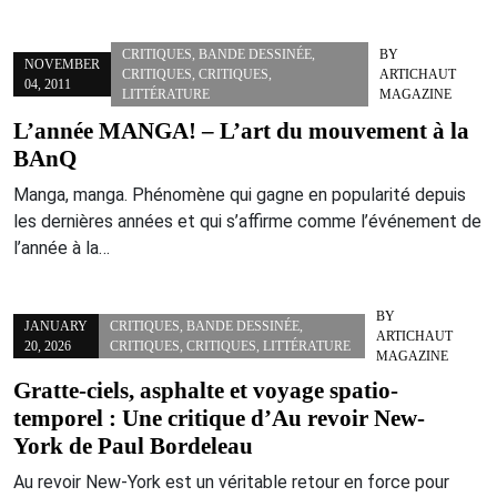
CRITIQUES
,
BANDE DESSINÉE
,
BY
NOVEMBER
CRITIQUES
,
CRITIQUES
,
ARTICHAUT
04, 2011
LITTÉRATURE
MAGAZINE
L’année MANGA! – L’art du mouvement à la
BAnQ
Manga, manga. Phénomène qui gagne en popularité depuis
les dernières années et qui s’affirme comme l’événement de
l’année à la…
BY
JANUARY
CRITIQUES
,
BANDE DESSINÉE
,
ARTICHAUT
20, 2026
CRITIQUES
,
CRITIQUES
,
LITTÉRATURE
MAGAZINE
Gratte-ciels, asphalte et voyage spatio-
temporel : Une critique d’Au revoir New-
York de Paul Bordeleau
Au revoir New-York est un véritable retour en force pour