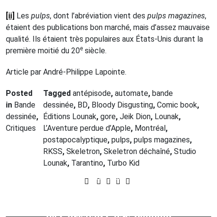
[ii]
Les
pulps
, dont l’abréviation vient des
pulps magazines
,
étaient des publications bon marché, mais d’assez mauvaise
qualité. Ils étaient très populaires aux États-Unis durant la
e
première moitié du 20
siècle.
Article par André-Philippe Lapointe.
Posted
Tagged
antépisode
,
automate
,
bande
in
Bande
dessinée
,
BD
,
Bloody Disgusting
,
Comic book
,
dessinée
,
Éditions Lounak
,
gore
,
Jeik Dion
,
Lounak
,
Critiques
L’Aventure perdue d’Apple
,
Montréal
,
postapocalyptique
,
pulps
,
pulps magazines
,
RKSS
,
Skeletron
,
Skeletron déchaîné
,
Studio
Lounak
,
Tarantino
,
Turbo Kid
Prev Post
Next Post
Mr Gaga: Into the mind of Ohad
L'enfer est blanc.
Le poids de la neige
Naharin
. Un documentaire qui trace
de Christian Guay-Poliquin