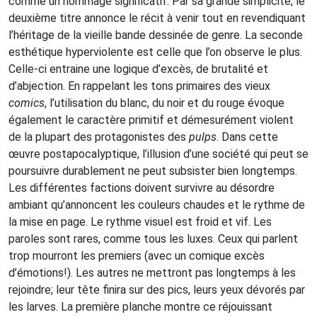
comme un hommage significatif. Par sa grande simplicité, le
deuxième titre annonce le récit à venir tout en revendiquant
l’héritage de la vieille bande dessinée de genre. La seconde
esthétique hyperviolente est celle que l’on observe le plus.
Celle-ci entraine une logique d’excès, de brutalité et
d’abjection. En rappelant les tons primaires des vieux
comics
, l’utilisation du blanc, du noir et du rouge évoque
également le caractère primitif et démesurément violent
de la plupart des protagonistes des
pulps
. Dans cette
œuvre postapocalyptique, l’illusion d’une société qui peut se
poursuivre durablement ne peut subsister bien longtemps.
Les différentes factions doivent survivre au désordre
ambiant qu’annoncent les couleurs chaudes et le rythme de
la mise en page. Le rythme visuel est froid et vif. Les
paroles sont rares, comme tous les luxes. Ceux qui parlent
trop mourront les premiers (avec un comique excès
d’émotions!). Les autres ne mettront pas longtemps à les
rejoindre; leur tête finira sur des pics, leurs yeux dévorés par
les larves. La première planche montre ce réjouissant