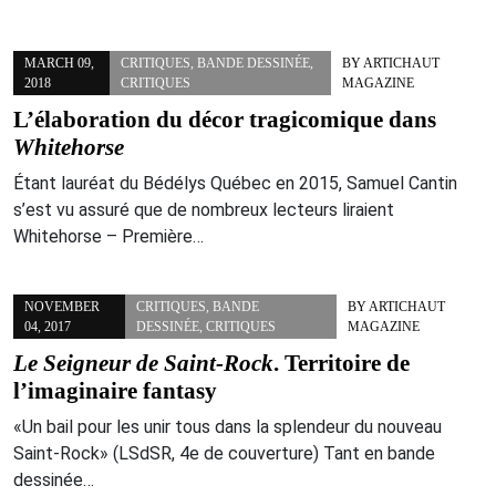
MARCH 09,
CRITIQUES
,
BANDE DESSINÉE
,
BY
ARTICHAUT
2018
CRITIQUES
MAGAZINE
L’élaboration du décor tragicomique dans
Whitehorse
Étant lauréat du Bédélys Québec en 2015, Samuel Cantin
s’est vu assuré que de nombreux lecteurs liraient
Whitehorse – Première…
NOVEMBER
CRITIQUES
,
BANDE
BY
ARTICHAUT
04, 2017
DESSINÉE
,
CRITIQUES
MAGAZINE
Le Seigneur de Saint-Rock
. Territoire de
l’imaginaire fantasy
«Un bail pour les unir tous dans la splendeur du nouveau
Saint-Rock» (LSdSR, 4e de couverture) Tant en bande
dessinée…