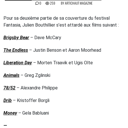
0
259
BY
ARTICHAUT MAGAZINE
Pour sa deuxième partie de sa couverture du festival
Fantasia, Julien Bouthillier s’est attardé aux films suivant :
Brigsby Bear
– Dave McCary
The Endless
– Justin Benson et Aaron Moorhead
Liberation Day
– Morten Traavik et Ugis Olte
Animals
– Greg Zglinski
78/52
– Alexandre Philippe
Drib
– Kristoffer Borgli
Money
– Gela Babluani
—