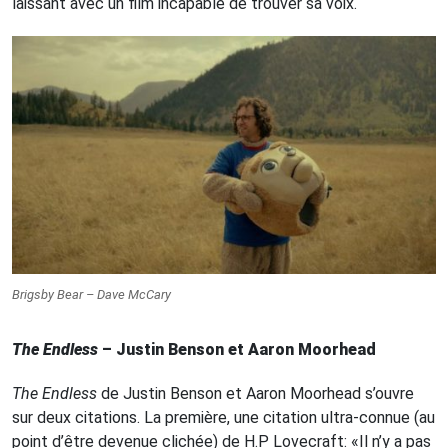
laissant avec un film incapable de trouver sa voix.
Brigsby Bear
– Dave McCary
The Endless
– Justin Benson et Aaron Moorhead
The Endless
de Justin Benson et Aaron Moorhead s’ouvre
sur deux citations. La première, une citation ultra-connue (au
point d’être devenue clichée) de H.P Lovecraft: «Il n’y a pas