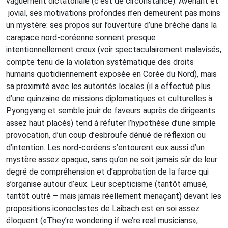
vaguement dictatoriale (c’est de circonstance). Avenant et
jovial, ses motivations profondes n’en demeurent pas moins
un mystère: ses propos sur l’ouverture d’une brèche dans la
carapace nord-coréenne sonnent presque
intentionnellement creux (voir spectaculairement malavisés,
compte tenu de la violation systématique des droits
humains quotidiennement exposée en Corée du Nord), mais
sa proximité avec les autorités locales (il a effectué plus
d’une quinzaine de missions diplomatiques et culturelles à
Pyongyang et semble jouir de faveurs auprès de dirigeants
assez haut placés) tend à réfuter l’hypothèse d’une simple
provocation, d’un coup d’esbroufe dénué de réflexion ou
d’intention. Les nord-coréens s’entourent eux aussi d’un
mystère assez opaque, sans qu’on ne soit jamais sûr de leur
degré de compréhension et d’approbation de la farce qui
s’organise autour d’eux. Leur scepticisme (tantôt amusé,
tantôt outré – mais jamais réellement menaçant) devant les
propositions iconoclastes de Laibach est en soi assez
éloquent («They’re wondering if we’re real musicians»,