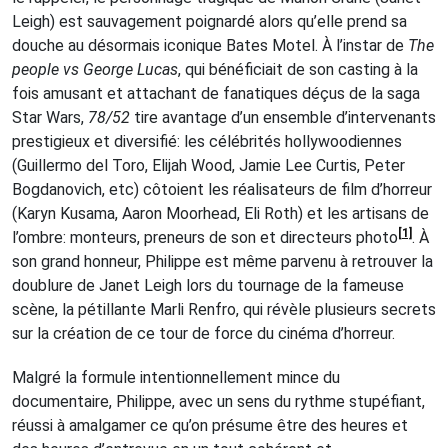
Leigh) est sauvagement poignardé alors qu’elle prend sa
douche au désormais iconique Bates Motel. À l’instar de
The
people vs George Lucas
, qui bénéficiait de son casting à la
fois amusant et attachant de fanatiques déçus de la saga
Star Wars,
78/52
tire avantage d’un ensemble d’intervenants
prestigieux et diversifié: les célébrités hollywoodiennes
(Guillermo del Toro, Elijah Wood, Jamie Lee Curtis, Peter
Bogdanovich, etc) côtoient les réalisateurs de film d’horreur
(Karyn Kusama, Aaron Moorhead, Eli Roth) et les artisans de
[1]
l’ombre: monteurs, preneurs de son et directeurs photo
. À
son grand honneur, Philippe est même parvenu à retrouver la
doublure de Janet Leigh lors du tournage de la fameuse
scène, la pétillante Marli Renfro, qui révèle plusieurs secrets
sur la création de ce tour de force du cinéma d’horreur.
Malgré la formule intentionnellement mince du
documentaire, Philippe, avec un sens du rythme stupéfiant,
réussi à amalgamer ce qu’on présume être des heures et