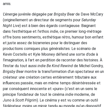
amis.
L’énergie juvénile dégagée par
Brigsby Bear
de Dave McCary
(originellement un directeur de segments pour
Saturday
Night Live
) est à bien des égards contagieuse. Baignant
dans l’esthétique et l’ethos
indie
, ce premier long-métrage
offre bons sentiments, esthétique rétro, humour bon enfant
et juste assez de bizarreries pour le distinguer des
productions comiques plus généralistes. Le scénario de
Kevin Costello et Kyle Mooney défend une sorte d’ode à
l’imagination, à l’art en perdition de raconter des histoires. À
l’instar du tout aussi
indie Be Kind Rewind
de Michel Gondry,
Brigsby Bear
montre la transformation d’un spectateur en un
créateur: une création certes entièrement tributaire aux
influences passée, mais en même temps désintéressée et
par conséquent innocente et «pure» (c’est en un sens le
principe fondateur de tout le cinéma
indie
moderne, de
Juno
à
Scott Pilgrim
). Le cinéma y est vu comme un outil
fédérateur, moins un miroir tendu au monde qu’un dispositif