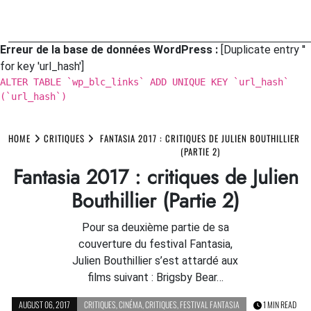
Erreur de la base de données WordPress :
[Duplicate entry ''
for key 'url_hash']
ALTER TABLE `wp_blc_links` ADD UNIQUE KEY `url_hash`
(`url_hash`)
Skip
HOME
CRITIQUES
FANTASIA 2017 : CRITIQUES DE JULIEN BOUTHILLIER
to
(PARTIE 2)
content
Fantasia 2017 : critiques de Julien
Bouthillier (Partie 2)
Pour sa deuxième partie de sa
couverture du festival Fantasia,
Julien Bouthillier s’est attardé aux
films suivant : Brigsby Bear…
AUGUST 06, 2017
CRITIQUES
,
CINÉMA
,
CRITIQUES
,
FESTIVAL FANTASIA
1 MIN READ