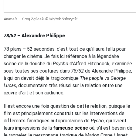
Animals
– Greg Zglinski © Wojtek Sulezycki
78/52
– Alexandre Philippe
78 plans – 52 secondes: c’est tout ce qu’il aura fallu pour
changer le cinéma. Je fais ici référence à la légendaire
scène de la douche du
Psycho
d’Alfred Hitchcock, examinée
sous toutes ses coutures dans
78/52
de Alexandre Philippe,
à qui on devait déjà le tragicomique
The people vs George
Lucas
, documentaire très réussi sur la relation entre une
œuvre d’art et son audience.
Il est encore une fois question de cette relation, puisque le
film est principalement construit sur les interventions de
différents fanatiques autoproclamés de
Pycho
, qui livrent
leurs impressions de la
fameuse scène
où, s’il est besoin de
le rappeler, le personnage tragique de Marion Crane (Janet