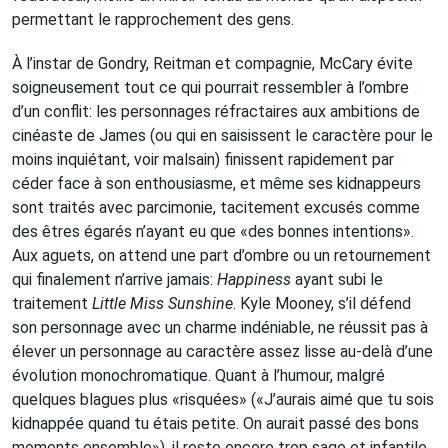
permettant le rapprochement des gens.
À l’instar de Gondry, Reitman et compagnie, McCary évite
soigneusement tout ce qui pourrait ressembler à l’ombre
d’un conflit: les personnages réfractaires aux ambitions de
cinéaste de James (ou qui en saisissent le caractère pour le
moins inquiétant, voir malsain) finissent rapidement par
céder face à son enthousiasme, et même ses kidnappeurs
sont traités avec parcimonie, tacitement excusés comme
des êtres égarés n’ayant eu que «des bonnes intentions».
Aux aguets, on attend une part d’ombre ou un retournement
qui finalement n’arrive jamais:
Happiness
ayant subi le
traitement
Little Miss Sunshine
. Kyle Mooney, s’il défend
son personnage avec un charme indéniable, ne réussit pas à
élever un personnage au caractère assez lisse au-delà d’une
évolution monochromatique. Quant à l’humour, malgré
quelques blagues plus «risquées» («J’aurais aimé que tu sois
kidnappée quand tu étais petite. On aurait passé des bons
moments ensemble»), il reste encore trop sage et infantile