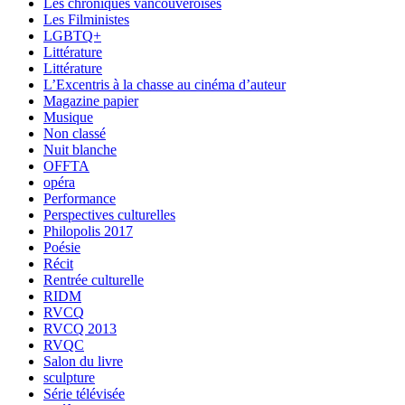
Les chroniques vancouveroises
Les Filministes
LGBTQ+
Littérature
Littérature
L’Excentris à la chasse au cinéma d’auteur
Magazine papier
Musique
Non classé
Nuit blanche
OFFTA
opéra
Performance
Perspectives culturelles
Philopolis 2017
Poésie
Récit
Rentrée culturelle
RIDM
RVCQ
RVCQ 2013
RVQC
Salon du livre
sculpture
Série télévisée