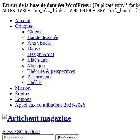
Erreur de la base de données WordPress :
[Duplicate entry '' for k
ALTER TABLE `wp_blc_links` ADD UNIQUE KEY `url_hash` (`
Skip
Accueil
to
Critiques
content
Cinéma
Bande dessinée
Arts visuels
Danse
Design/Archi
Littérature
Musique
Théories & perspectives
Performance
Théâtre
Mission
Équipe
Éditions
Appel aux contributions 2025-2026
Press ESC to close
Rechercher :