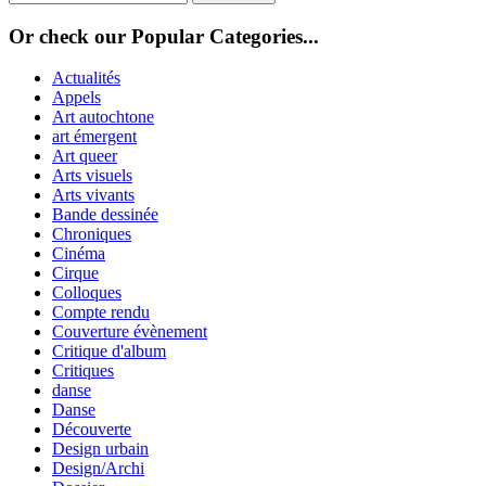
Or check our Popular Categories...
Actualités
Appels
Art autochtone
art émergent
Art queer
Arts visuels
Arts vivants
Bande dessinée
Chroniques
Cinéma
Cirque
Colloques
Compte rendu
Couverture évènement
Critique d'album
Critiques
danse
Danse
Découverte
Design urbain
Design/Archi