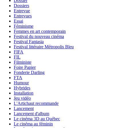
Dossier
Dossiers
Entrevue
Entrevues
Essai
Féminisme
Femmes en art contemporain
Festival du nouveau cinéma
Festival Fantasia
Festival littéraire Métropolis Bleu
FIFA
FIL
Filministe
Foire Papier
Fonderie Darling
FTA
Humour
Hybrides
Installation
Jeu vidéo
L'Artichaut recommande
Lancement
Lancement d'album
Le cinéma 3D au Québec
Le cinéma au féminin