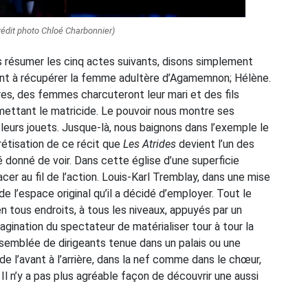
rédit photo Chloé Charbonnier)
us résumer les cinq actes suivants, disons simplement
isant à récupérer la femme adultère d’Agamemnon; Hélène.
ères, des femmes charcuteront leur mari et des fils
mettant le matricide. Le pouvoir nous montre ses
leurs jouets. Jusque-là, nous baignons dans l’exemple le
rétisation de ce récit que
Les Atrides
devient l’un des
é donné de voir. Dans cette église d’une superficie
cer au fil de l’action. Louis-Karl Tremblay, dans une mise
de l’espace original qu’il a décidé d’employer. Tout le
 en tous endroits, à tous les niveaux, appuyés par un
magination du spectateur de matérialiser tour à tour la
ssemblée de dirigeants tenue dans un palais ou une
l’avant à l’arrière, dans la nef comme dans le chœur,
Il n’y a pas plus agréable façon de découvrir une aussi