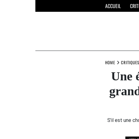
Skip
ACCUEIL
CRIT
to
content
HOME
CRITIQUE
Une é
grand
S’il est une c