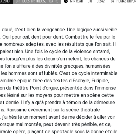
3, 2013
CRITIQUES
,
CRITIQUES
,
THÉÂTRE
1 MIN READ
0
242
BY
THOMAS DUPON
 doué, c’est bien la vengeance. Une logique aussi vieille
. Oeil pour œil, dent pour dent. Combattre le feu par le
 de nombreux adeptes, avec les résultats que l’on sait. Il
-palestinien. Une fois le cycle de la violence entamé,
lors lorsqu’en plus les dieux s’en mêlent, les chances de
e l’on a affaire à des divinités grecques, humanisées
t les hommes sont affublés. C’est ce cycle interminable
familiale épique tirée des textes d’Eschyle, Euripide,
on du théâtre Point d’orgue, présentée dans l’immense
pas lésiné sur les moyens pour mettre en scène cette
et demie. Il n’y a qu’à prendre à témoin de la démesure
ns. Rarissime événement sur la scène théâtrale
s
, j’ai hésité un moment avant de me décider à aller voir
lorsque mal montée, peut devenir très pénible, et ce,
iracle opère, plaçant ce spectacle sous la bonne étoile