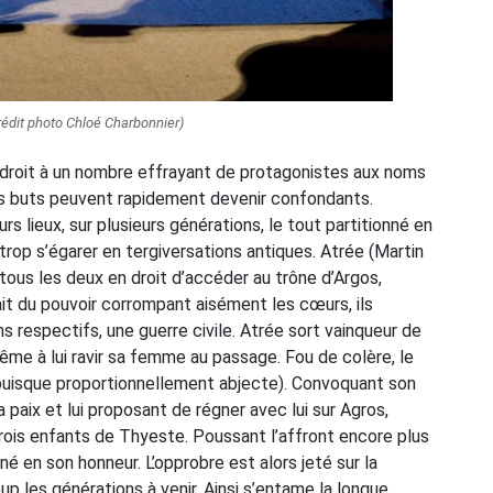
rédit photo Chloé Charbonnier)
droit à un nombre effrayant de protagonistes aux noms
s buts peuvent rapidement devenir confondants.
rs lieux, sur plusieurs générations, le tout partitionné en
trop s’égarer en tergiversations antiques. Atrée (Martin
ous les deux en droit d’accéder au trône d’Argos,
trait du pouvoir corrompant aisément les cœurs, ils
 respectifs, une guerre civile. Atrée sort vainqueur de
ême à lui ravir sa femme au passage. Fou de colère, le
 puisque proportionnellement abjecte). Convoquant son
la paix et lui proposant de régner avec lui sur Agros,
trois enfants de Thyeste. Poussant l’affront encore plus
onné en son honneur. L’opprobre est alors jeté sur la
p les générations à venir. Ainsi s’entame la longue