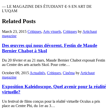
— LE MAGAZINE DES ÉTUDIANT·E·S EN ART DE
L'UQAM
Related Posts
March 23, 2015
Critiques
,
Arts visuels
,
Critiques
by
Artichaut
magazine
Des œuvres qui nous dévorent. Festin de Maude
Bernier Chabot à Skol
Du 20 février et au 21 mars, Maude Bernier Chabot exposait Festin
au Centre des arts actuels Skol. Pour cette…
October 09, 2015
Actualités
,
Critiques
,
Cinéma
by
Artichaut
magazine
Exposition Kaleidoscope. Quel avenir pour la réalité
virtuelle?
Un festival de films conçus pour la réalité virtuelle Oculus a pris
place au Centre Phi, du 1er au 3…