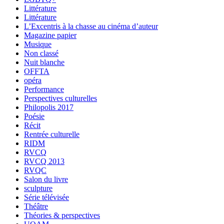
Littérature
Littérature
L’Excentris à la chasse au cinéma d’auteur
Magazine papier
Musique
Non classé
Nuit blanche
OFFTA
opéra
Performance
Perspectives culturelles
Philopolis 2017
Poésie
Récit
Rentrée culturelle
RIDM
RVCQ
RVCQ 2013
RVQC
Salon du livre
sculpture
Série télévisée
Théâtre
Théories & perspectives