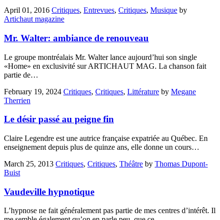
April 01, 2016
Critiques
,
Entrevues
,
Critiques
,
Musique
by
Artichaut magazine
Mr. Walter: ambiance de renouveau
Le groupe montréalais Mr. Walter lance aujourd’hui son single
«Home» en exclusivité sur ARTICHAUT MAG. La chanson fait
partie de…
February 19, 2024
Critiques
,
Critiques
,
Littérature
by
Megane
Therrien
Le désir passé au peigne fin
Claire Legendre est une autrice française expatriée au Québec. En
enseignement depuis plus de quinze ans, elle donne un cours…
March 25, 2013
Critiques
,
Critiques
,
Théâtre
by
Thomas Dupont-
Buist
Vaudeville hypnotique
L’hypnose ne fait généralement pas partie de mes centres d’intérêt. Il
me semble également qu’on en parle peu, que ce…