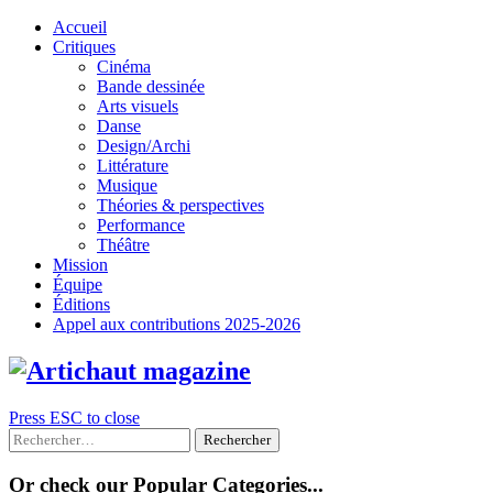
Skip
Accueil
to
Critiques
content
Cinéma
Bande dessinée
Arts visuels
Danse
Design/Archi
Littérature
Musique
Théories & perspectives
Performance
Théâtre
Mission
Équipe
Éditions
Appel aux contributions 2025-2026
Press ESC to close
Rechercher :
Or check our Popular Categories...