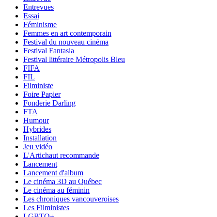
Entrevues
Essai
Féminisme
Femmes en art contemporain
Festival du nouveau cinéma
Festival Fantasia
Festival littéraire Métropolis Bleu
FIFA
FIL
Filministe
Foire Papier
Fonderie Darling
FTA
Humour
Hybrides
Installation
Jeu vidéo
L'Artichaut recommande
Lancement
Lancement d'album
Le cinéma 3D au Québec
Le cinéma au féminin
Les chroniques vancouveroises
Les Filministes
LGBTQ+