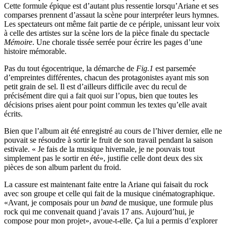
Cette formule épique est d’autant plus ressentie lorsqu’Ariane et ses
comparses prennent d’assaut la scène pour interpréter leurs hymnes.
Les spectateurs ont même fait partie de ce périple, unissant leur voix
à celle des artistes sur la scène lors de la pièce finale du spectacle
Mémoire
. Une chorale tissée serrée pour écrire les pages d’une
histoire mémorable.
Pas du tout égocentrique, la démarche de
Fig.1
est parsemée
d’empreintes différentes, chacun des protagonistes ayant mis son
petit grain de sel. Il est d’ailleurs difficile avec du recul de
précisément dire qui a fait quoi sur l’opus, bien que toutes les
décisions prises aient pour point commun les textes qu’elle avait
écrits.
Bien que l’album ait été enregistré au cours de l’hiver dernier, elle ne
pouvait se résoudre à sortir le fruit de son travail pendant la saison
estivale. « Je fais de la musique hivernale, je ne pouvais tout
simplement pas le sortir en été», justifie celle dont deux des six
pièces de son album parlent du froid.
La cassure est maintenant faite entre la Ariane qui faisait du rock
avec son groupe et celle qui fait de la musique cinématographique.
«Avant, je composais pour un
band
de musique, une formule plus
rock qui me convenait quand j’avais 17 ans. Aujourd’hui, je
compose pour mon projet», avoue-t-elle. Ça lui a permis d’explorer