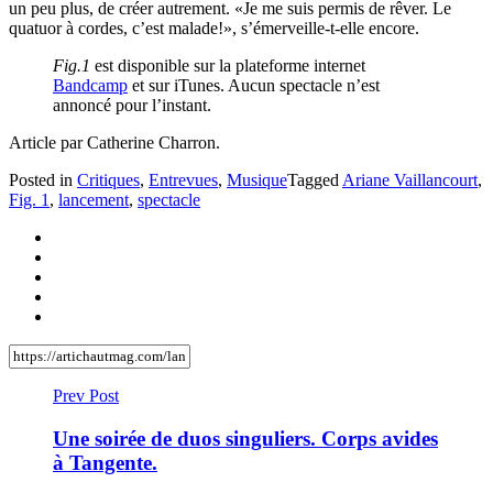
un peu plus, de créer autrement. «Je me suis permis de rêver. Le
quatuor à cordes, c’est malade!», s’émerveille-t-elle encore.
Fig.1
est disponible sur la plateforme internet
Bandcamp
et sur iTunes. Aucun spectacle n’est
annoncé pour l’instant.
Article par Catherine Charron.
Posted in
Critiques
,
Entrevues
,
Musique
Tagged
Ariane Vaillancourt
,
Fig. 1
,
lancement
,
spectacle
Prev Post
Une soirée de duos singuliers. Corps avides
à Tangente.