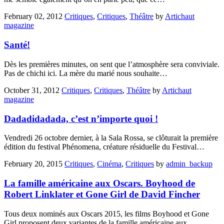
February 02, 2012
Critiques
,
Critiques
,
Théâtre
by
Artichaut
magazine
Santé!
Dès les premières minutes, on sent que l’atmosphère sera conviviale.
Pas de chichi ici. La mère du marié nous souhaite…
October 31, 2012
Critiques
,
Critiques
,
Théâtre
by
Artichaut
magazine
Dadadidadada, c’est n’importe quoi !
Vendredi 26 octobre dernier, à la Sala Rossa, se clôturait la première
édition du festival Phénomena, créature résiduelle du Festival…
February 20, 2015
Critiques
,
Cinéma
,
Critiques
by
admin_backup
La famille américaine aux Oscars. Boyhood de
Robert Linklater et Gone Girl de David Fincher
Tous deux nominés aux Oscars 2015, les films Boyhood et Gone
Girl proposent deux variantes de la famille américaine aux…