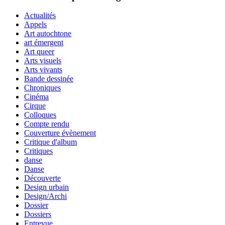
Actualités
Appels
Art autochtone
art émergent
Art queer
Arts visuels
Arts vivants
Bande dessinée
Chroniques
Cinéma
Cirque
Colloques
Compte rendu
Couverture évènement
Critique d'album
Critiques
danse
Danse
Découverte
Design urbain
Design/Archi
Dossier
Dossiers
Entrevue