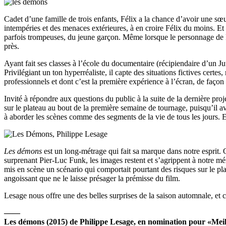
Cadet d’une famille de trois enfants, Félix a la chance d’avoir une sœur 
intempéries et des menaces extérieures, à en croire Félix du moins. Et l
parfois trompeuses, du jeune garçon. Même lorsque le personnage de Fé
près.
Ayant fait ses classes à l’école du documentaire (récipiendaire d’un 
Privilégiant un ton hyperréaliste, il capte des situations fictives cert
professionnels et dont c’est la première expérience à l’écran, de façon
Invité à répondre aux questions du public à la suite de la dernière pro
sur le plateau au bout de la première semaine de tournage, puisqu’il avait 
à aborder les scènes comme des segments de la vie de tous les jours. Et 
Les démons
est un long-métrage qui fait sa marque dans notre esprit. 
surprenant Pier-Luc Funk, les images restent et s’agrippent à notre mém
mis en scène un scénario qui comportait pourtant des risques sur le plan
angoissant que ne le laisse présager la prémisse du film.
Lesage nous offre une des belles surprises de la saison automnale, et 
——
Les démons (2015) de Philippe Lesage, en nomination pour «Meill