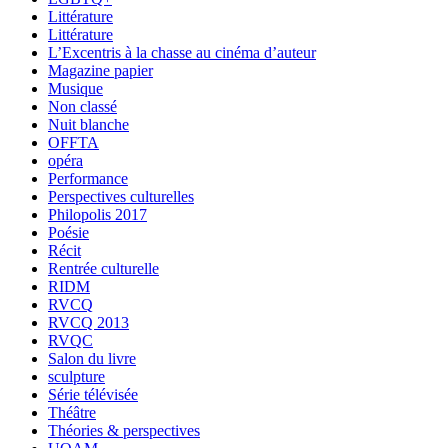
Littérature
Littérature
L’Excentris à la chasse au cinéma d’auteur
Magazine papier
Musique
Non classé
Nuit blanche
OFFTA
opéra
Performance
Perspectives culturelles
Philopolis 2017
Poésie
Récit
Rentrée culturelle
RIDM
RVCQ
RVCQ 2013
RVQC
Salon du livre
sculpture
Série télévisée
Théâtre
Théories & perspectives