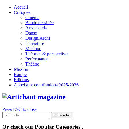
Skip
Accueil
to
Critiques
content
Cinéma
Bande dessinée
Arts visuels
Danse
Design/Archi
Littérature
Musique
Théories & perspectives
Performance
Théâtre
Mission
Équipe
Éditions
Appel aux contributions 2025-2026
Press ESC to close
Rechercher :
Or check our Popular Categories...