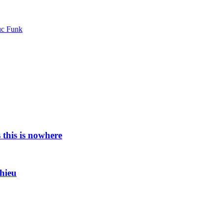
uc Funk
this is nowhere
thieu