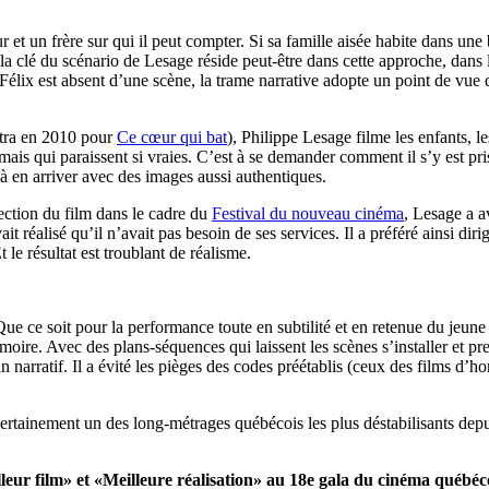
et un frère sur qui il peut compter. Si sa famille aisée habite dans une b
a clé du scénario de Lesage réside peut-être dans cette approche, dans le
lix est absent d’une scène, la trame narrative adopte un point de vue q
Jutra en 2010 pour
Ce cœur qui bat
), Philippe Lesage filme les enfants, 
es, mais qui paraissent si vraies. C’est à se demander comment il s’y est p
 à en arriver avec des images aussi authentiques.
jection du film dans le cadre du
Festival du nouveau cinéma
, Lesage a 
réalisé qu’il n’avait pas besoin de ses services. Il a préféré ainsi diriger
le résultat est troublant de réalisme.
Que ce soit pour la performance toute en subtilité et en retenue du jeu
oire. Avec des plans-séquences qui laissent les scènes s’installer et pr
 narratif. Il a évité les pièges des codes préétablis (ceux des films d’h
certainement un des long-métrages québécois les plus déstabilisants dep
eur film» et «Meilleure réalisation» au 18e gala du cinéma québéco