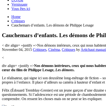
UQAM
Vernissage
Vous êtes ici
Home
Critiques
Cauchemars d’enfants. Les démons de Philippe Lesage
Cauchemars d’enfants. Les démons de Phil
< div align= »justify »>Nos démons intérieurs, ceux qui nous habitent
November 04, 2015
Critiques
,
Cinéma
,
Critiques
by
Artichaut magaz
<
div align= »justify »>
Nos démons intérieurs, ceux qui nous habitent 
cœur du film de Philippe Lesage,
Les démons
.
Le réalisateur, qui signe ici son deuxième long-métrage de fiction – so
propres à l’enfance. Il place d’ailleurs sa caméra à hauteur d’enfant et 
Félix (Édouard Tremblay-Grenier) est un jeune garçon d’une dizaine d’a
questionnements. Si l’adolescence est une période de chamboulements 
comprendre. On ressent les choses mais on ne peut se les expliquer.