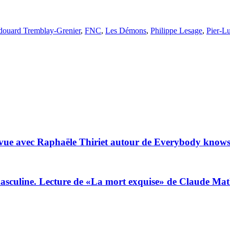
douard Tremblay-Grenier
,
FNC
,
Les Démons
,
Philippe Lesage
,
Pier-L
vue avec Raphaële Thiriet autour de Everybody knows 
 masculine. Lecture de «La mort exquise» de Claude Ma