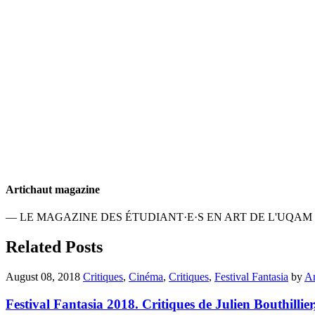
Artichaut magazine
— LE MAGAZINE DES ÉTUDIANT·E·S EN ART DE L'UQAM
Related Posts
August 08, 2018
Critiques
,
Cinéma
,
Critiques
,
Festival Fantasia
by
Ar
Festival Fantasia 2018. Critiques de Julien Bouthillier