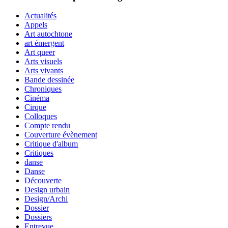
Actualités
Appels
Art autochtone
art émergent
Art queer
Arts visuels
Arts vivants
Bande dessinée
Chroniques
Cinéma
Cirque
Colloques
Compte rendu
Couverture évènement
Critique d'album
Critiques
danse
Danse
Découverte
Design urbain
Design/Archi
Dossier
Dossiers
Entrevue