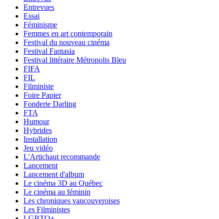
Entrevues
Essai
Féminisme
Femmes en art contemporain
Festival du nouveau cinéma
Festival Fantasia
Festival littéraire Métropolis Bleu
FIFA
FIL
Filministe
Foire Papier
Fonderie Darling
FTA
Humour
Hybrides
Installation
Jeu vidéo
L'Artichaut recommande
Lancement
Lancement d'album
Le cinéma 3D au Québec
Le cinéma au féminin
Les chroniques vancouveroises
Les Filministes
LGBTQ+