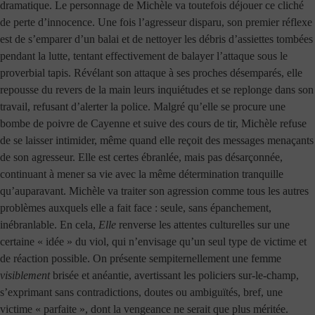
dramatique. Le personnage de Michèle va toutefois déjouer ce cliché
de perte d’innocence. Une fois l’agresseur disparu, son premier réflexe
est de s’emparer d’un balai et de nettoyer les débris d’assiettes tombées
pendant la lutte, tentant effectivement de balayer l’attaque sous le
proverbial tapis. Révélant son attaque à ses proches désemparés, elle
repousse du revers de la main leurs inquiétudes et se replonge dans son
travail, refusant d’alerter la police. Malgré qu’elle se procure une
bombe de poivre de Cayenne et suive des cours de tir, Michèle refuse
de se laisser intimider, même quand elle reçoit des messages menaçants
de son agresseur. Elle est certes ébranlée, mais pas désarçonnée,
continuant à mener sa vie avec la même détermination tranquille
qu’auparavant. Michèle va traiter son agression comme tous les autres
problèmes auxquels elle a fait face : seule, sans épanchement,
inébranlable. En cela,
Elle
renverse les attentes culturelles sur une
certaine « idée » du viol, qui n’envisage qu’un seul type de victime et
de réaction possible. On présente sempiternellement une femme
visiblement
brisée et anéantie, avertissant les policiers sur-le-champ,
s’exprimant sans contradictions, doutes ou ambiguïtés, bref, une
victime « parfaite », dont la vengeance ne serait que plus méritée.