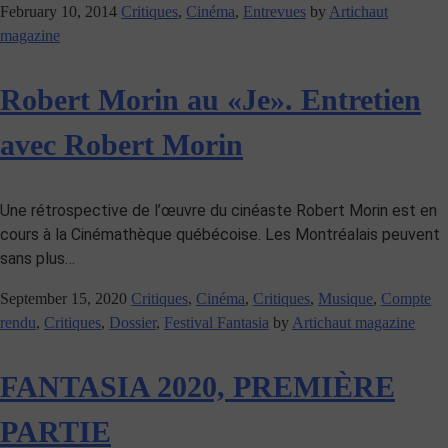
February 10, 2014
Critiques
,
Cinéma
,
Entrevues
by
Artichaut
magazine
Robert Morin au «Je». Entretien
avec Robert Morin
Une rétrospective de l’œuvre du cinéaste Robert Morin est en
cours à la Cinémathèque québécoise. Les Montréalais peuvent
sans plus…
September 15, 2020
Critiques
,
Cinéma
,
Critiques
,
Musique
,
Compte
rendu
,
Critiques
,
Dossier
,
Festival Fantasia
by
Artichaut magazine
FANTASIA 2020, PREMIÈRE
PARTIE