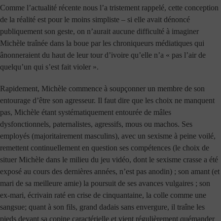
Comme l’actualité récente nous l’a tristement rappelé, cette conception
de la réalité est pour le moins simpliste – si elle avait dénoncé
publiquement son geste, on n’aurait aucune difficulté à imaginer
Michèle traînée dans la boue par les chroniqueurs médiatiques qui
ânonneraient du haut de leur tour d’ivoire qu’elle n’a « pas l’air de
quelqu’un qui s’est fait violer ».
Rapidement, Michèle commence à soupçonner un membre de son
entourage d’être son agresseur. Il faut dire que les choix ne manquent
pas, Michèle étant systématiquement entourée de mâles
dysfonctionnels, paternalistes, agressifs, mous ou machos. Ses
employés (majoritairement masculins), avec un sexisme à peine voilé,
remettent continuellement en question ses compétences (le choix de
situer Michèle dans le milieu du jeu vidéo, dont le sexisme crasse a été
exposé au cours des dernières années, n’est pas anodin) ; son amant (et
mari de sa meilleure amie) la poursuit de ses avances vulgaires ; son
ex-mari, écrivain raté en crise de cinquantaine, la colle comme une
sangsue; quant à son fils, grand dadais sans envergure, il traîne les
pieds devant sa copine caractérielle et vient régulièrement quémander