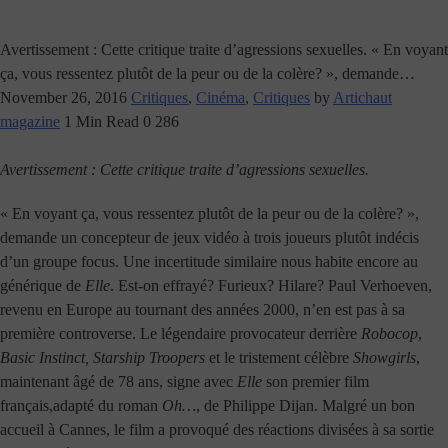
Avertissement : Cette critique traite d’agressions sexuelles. « En voyant
ça, vous ressentez plutôt de la peur ou de la colère? », demande…
November 26, 2016
Critiques
,
Cinéma
,
Critiques
by
Artichaut
magazine
1 Min Read
0
286
Avertissement : Cette critique traite d’agressions sexuelles.
« En voyant ça, vous ressentez plutôt de la peur ou de la colère? »,
demande un concepteur de jeux vidéo à trois joueurs plutôt indécis
d’un groupe focus. Une incertitude similaire nous habite encore au
générique de
Elle
. Est-on effrayé? Furieux? Hilare? Paul Verhoeven,
revenu en Europe au tournant des années 2000, n’en est pas à sa
première controverse. Le légendaire provocateur derrière
Robocop
,
Basic Instinct, Starship Troopers
et le tristement célèbre
Showgirls
,
maintenant âgé de 78 ans, signe avec
Elle
son premier film
français,adapté du roman
Oh…
, de Philippe Dijan. Malgré un bon
accueil à Cannes, le film a provoqué des réactions divisées à sa sortie