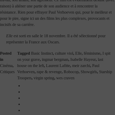
raison) à aliéner une partie de son audience et à rencontrer la
résistance. Rien pour effrayer Paul Verhoeven qui, pour le meilleur et
pour le pire, signe ici un des films les plus complexes, provocants et
incisifs de sa carrière.
Elle
est sorti en salle le 18 novembre. Il a été sélectionné pour
représenter la France aux Oscars.
Posted
Tagged
Basic Instinct
,
culture viol
,
Elle
,
féminisme
,
I spit
in
on your grave
,
ingmar bergman
,
Isabelle Hayeur
,
last
Cinéma
,
house on the left
,
Laurent Lafitte
,
meir zarchi
,
Paul
Critiques
Verhoeven
,
rape & revenge
,
Robocop
,
Showgirls
,
Starship
Troopers
,
virgin spring
,
wes craven