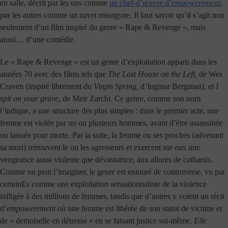
en salle, décrit par les uns comme
un chef-d’œuvre d’
empowerement
,
par les autres comme un navet misogyne. Il faut savoir qu’il s’agit non
seulement d’un film inspiré du genre « Rape & Revenge », mais
aussi… d’une comédie.
Le « Rape & Revenge » est un genre d’exploitation apparu dans les
années 70 avec des films tels que
The Last House on the Left,
de Wes
Craven (inspiré librement du
Virgin Spring,
d’Ingmar Bergman), et
I
spit on your grave
, de Meir Zarchi. Ce genre, comme son nom
l’indique, a une structure des plus simples : dans le premier acte, une
femme est violée par un ou plusieurs hommes, avant d’être assassinée
ou laissée pour morte. Par la suite, la femme ou ses proches (advenant
sa mort) retrouvent le ou les agresseurs et exercent sur eux une
vengeance aussi violente que dévastatrice, aux allures de catharsis.
Comme on peut l’imaginer, le genre est entouré de controverse, vu par
certainEs comme une exploitation sensationnaliste de la violence
infligée à des millions de femmes, tandis que d’autres y voient un récit
d’
empowerement
où une femme est libérée de son statut de victime et
de « demoiselle en détresse » en se faisant justice soi-même.
Elle