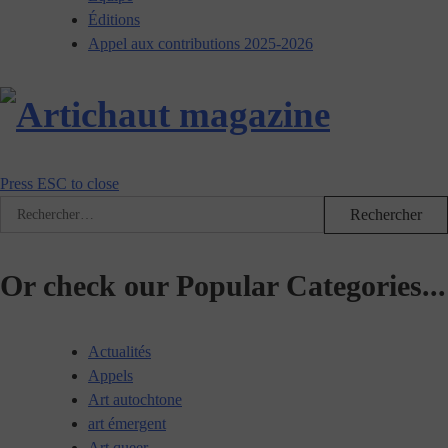
Éditions
Appel aux contributions 2025-2026
Press ESC to close
Rechercher :
Or check our Popular Categories...
Actualités
Appels
Art autochtone
art émergent
Art queer