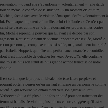
résignation – quand elle s’abandonne – volontairement – elle garde
tout de même le contrôle de la situation. À un moment clé du film,
Michèle, face à face avec le violeur démasqué, s’offre volontairement à
lui. Estomaqué, impotent et humilié, celui-ci balbutie : « Ce n’est pas
censé se passer comme ça ». En retournant ses propres armes contre
lui, Michèle reprend le pouvoir qui lui avait été dérobé par son
agresseur. Refusant le statut de victime innocente et asexuée, Michèle
est un personnage complexe et insaisissable, magistralement interprété
par Isabelle Huppert, qui offre une performance nuancée et contrôlée,
dont il est impossible de détacher les yeux. Avec
Elle
, elle confirme
une fois de plus son statut de plus grande actrice française de notre
époque.
Il est certain que le propos ambivalent de
Elle
laisse perplexe et
pourrait porter à penser qu’en mettant en scène un personnage comme
Michèle, qui retourne volontairement vers son agresseur, Paul
Verhoeven (qui a été plus d’une fois critiqué pour son traitement des
femmes) banalise le viol, ou plus odieux encore, suggère qu’il est «
mérité » ou « recherché ». Dans ce contexte, la position ouvertement