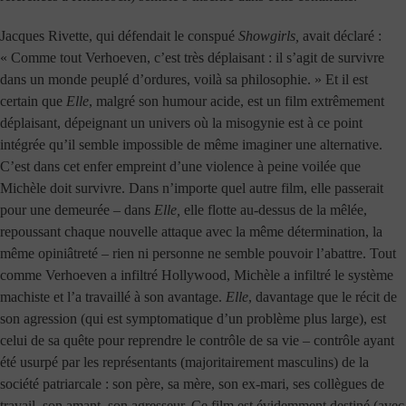
Jacques Rivette, qui défendait le conspué
Showgirls,
avait déclaré :
« Comme tout Verhoeven, c’est très déplaisant : il s’agit de survivre
dans un monde peuplé d’ordures, voilà sa philosophie. » Et il est
certain que
Elle
, malgré son humour acide, est un film extrêmement
déplaisant, dépeignant un univers où la misogynie est à ce point
intégrée qu’il semble impossible de même imaginer une alternative.
C’est dans cet enfer empreint d’une violence à peine voilée que
Michèle doit survivre. Dans n’importe quel autre film, elle passerait
pour une demeurée – dans
Elle,
elle flotte au-dessus de la mêlée,
repoussant chaque nouvelle attaque avec la même détermination, la
même opiniâtreté – rien ni personne ne semble pouvoir l’abattre. Tout
comme Verhoeven a infiltré Hollywood, Michèle a infiltré le système
machiste et l’a travaillé à son avantage.
Elle
, davantage que le récit de
son agression (qui est symptomatique d’un problème plus large), est
celui de sa quête pour reprendre le contrôle de sa vie – contrôle ayant
été usurpé par les représentants (majoritairement masculins) de la
société patriarcale : son père, sa mère, son ex-mari, ses collègues de
travail, son amant, son agresseur. Ce film est évidemment destiné (avec