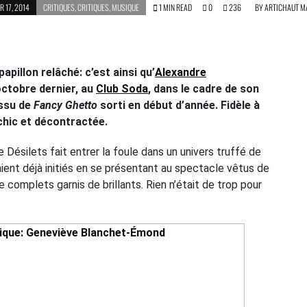
 17, 2014
CRITIQUES
,
CRITIQUES
,
MUSIQUE
1 MIN READ
0
236
BY
ARTICHAUT M
pillon relâché: c’est ainsi qu’
Alexandre
octobre dernier, au
Club Soda
, dans le cadre de son
issu de
Fancy Ghetto
sorti en début d’année. Fidèle à
 chic et décontractée.
 Désilets fait entrer la foule dans un univers truffé de
taient déjà initiés en se présentant au spectacle vêtus de
complets garnis de brillants. Rien n’était de trop pour