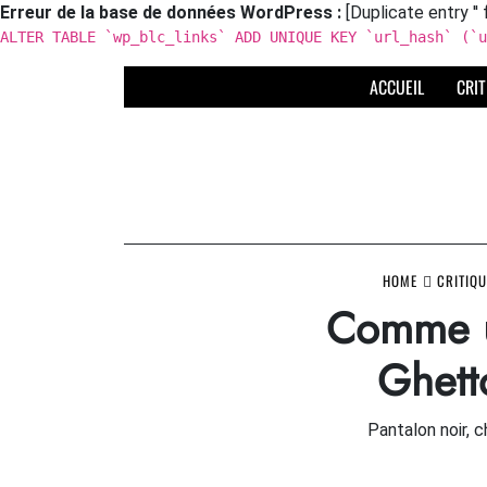
Erreur de la base de données WordPress :
[Duplicate entry '' 
ALTER TABLE `wp_blc_links` ADD UNIQUE KEY `url_hash` (`u
Skip
ACCUEIL
CRIT
to
content
HOME
CRITIQU
Comme u
Ghett
Pantalon noir, c