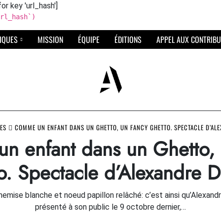
for key 'url_hash']
rl_hash`)
IQUES
MISSION
ÉQUIPE
ÉDITIONS
APPEL AUX CONTRIBU
ES
COMME UN ENFANT DANS UN GHETTO, UN FANCY GHETTO. SPECTACLE D’ALE
n enfant dans un Ghetto, 
o. Spectacle d’Alexandre Dé
hemise blanche et noeud papillon relâché: c’est ainsi qu’Alexand
présenté à son public le 9 octobre dernier,…