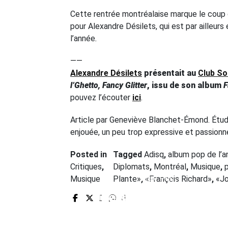
Cette rentrée montréalaise marque le coup 
pour Alexandre Désilets, qui est par ailleur
l’année
.
——
Alexandre Désilets
présentait
au
Club S
l’Ghetto, Fancy Glitter
,
issu de son album
F
pouvez l’écouter
ici
.
Article par Geneviève Blanchet-Émond. Étudi
enjouée, un peu trop expressive et passio
Posted in
Tagged
Adisq
,
album pop de l’
Critiques
,
Diplomats
,
Montréal
,
Musique
,
Prev Post
Musique
Plante»
,
«François Richard»
,
«Jo
Une soupe Lipton sans
sel, presque sans goût.