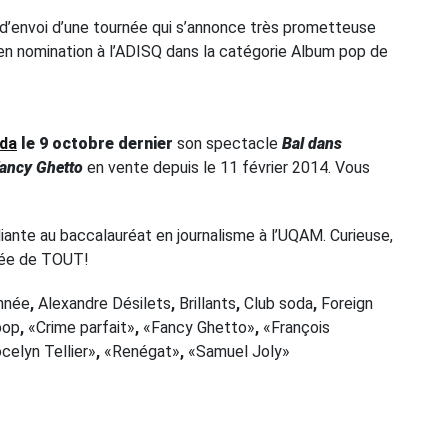
d’envoi d’une tournée qui s’annonce très prometteuse
s en nomination à l’ADISQ dans la catégorie Album pop de
oda
le
9 octobre dernier
son spectacle
Bal dans
ancy Ghetto
en vente depuis le 11 février 2014. Vous
ante au baccalauréat en journalisme à l’UQAM. Curieuse,
nnée de TOUT!
année
,
Alexandre Désilets
,
Brillants
,
Club soda
,
Foreign
pop
,
«Crime parfait»
,
«Fancy Ghetto»
,
«François
celyn Tellier»
,
«Renégat»
,
«Samuel Joly»
Next Post
Deux collectifs, un