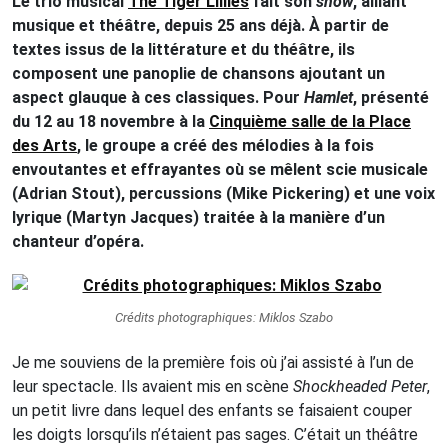
Le trio musical
The Tiger Lillies
fait son
show
, alliant
musique et théâtre, depuis 25 ans déjà. À partir de
textes issus de la littérature et du théâtre, ils
composent une panoplie de chansons ajoutant un
aspect glauque à ces classiques. Pour
Hamlet
, présenté
du 12 au 18 novembre à la
Cinquième salle de la Place
des Arts
, le groupe a créé des mélodies à la fois
envoutantes et effrayantes où se mêlent scie musicale
(Adrian Stout), percussions (Mike Pickering) et une voix
lyrique (Martyn Jacques) traitée à la manière d’un
chanteur d’opéra.
Crédits photographiques: Miklos Szabo
Je me souviens de la première fois où j’ai assisté à l’un de
leur spectacle. Ils avaient mis en scène
Shockheaded Peter
,
un petit livre dans lequel des enfants se faisaient couper
les doigts lorsqu’ils n’étaient pas sages. C’était un théâtre