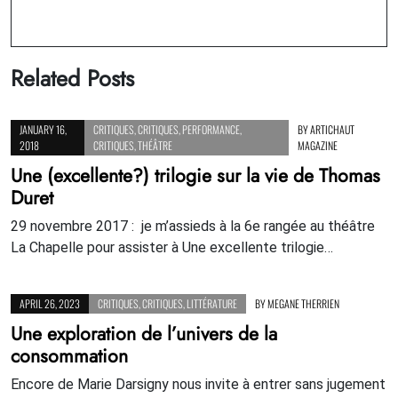
Related Posts
JANUARY 16,
CRITIQUES
,
CRITIQUES
,
PERFORMANCE
,
BY
ARTICHAUT
2018
CRITIQUES
,
THÉÂTRE
MAGAZINE
Une (excellente?) trilogie sur la vie de Thomas
Duret
29 novembre 2017 : je m’assieds à la 6e rangée au théâtre
La Chapelle pour assister à Une excellente trilogie…
APRIL 26, 2023
CRITIQUES
,
CRITIQUES
,
LITTÉRATURE
BY
MEGANE THERRIEN
Une exploration de l’univers de la
consommation
Encore de Marie Darsigny nous invite à entrer sans jugement