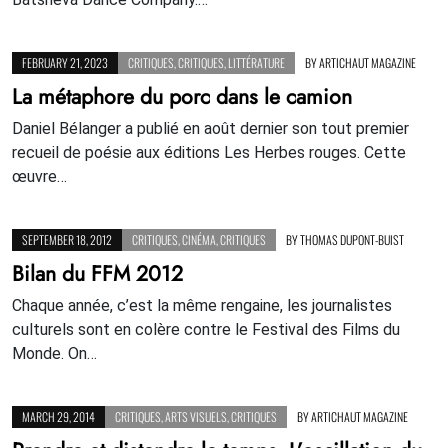
FEBRUARY 21, 2023
CRITIQUES
,
CRITIQUES
,
LITTÉRATURE
BY
ARTICHAUT MAGAZINE
La métaphore du porc dans le camion
Daniel Bélanger a publié en août dernier son tout premier
recueil de poésie aux éditions Les Herbes rouges. Cette
œuvre…
SEPTEMBER 18, 2012
CRITIQUES
,
CINÉMA
,
CRITIQUES
BY
THOMAS DUPONT-BUIST
Bilan du FFM 2012
Chaque année, c’est la même rengaine, les journalistes
culturels sont en colère contre le Festival des Films du
Monde. On…
MARCH 29, 2014
CRITIQUES
,
ARTS VISUELS
,
CRITIQUES
BY
ARTICHAUT MAGAZINE