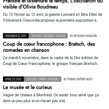
Prendre et distendre le temps. L’oscillation du
visible d’Olivia Boudreau
Du 13 février au 12 avril, la galerie Leonard et Bina Ellen de
l’Université Concordia propose la première exposition à…
NOVEMBER 12, 2012
CRITIQUES
,
CRITIQUES
,
MUSIQUE
BY
ARTICHAUT MAGAZINE
Coup de cœur francophone : Bratsch, des
nomades en chanson
Ce mardi 6 novembre, dans le cadre de la 26e édition de
Coup de Cœur Francophone, le groupe français Bratsch…
APRIL 23, 2012
CRITIQUES
,
CINÉMA
,
CRITIQUES
BY
THOMAS DUPONT-BUIST
Le musée et le curieux
Vague de chaleur à Montréal. On aurait tous aimé que ça
dure un peu plus si on n’avait pas été…