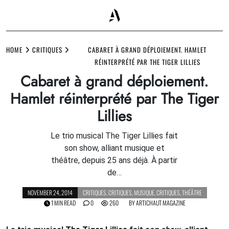
Skip
to
HOME
CRITIQUES
CABARET À GRAND DÉPLOIEMENT. HAMLET
content
RÉINTERPRÉTÉ PAR THE TIGER LILLIES
Cabaret à grand déploiement.
Hamlet réinterprété par The Tiger
Lillies
Le trio musical The Tiger Lillies fait
son show, alliant musique et
théâtre, depuis 25 ans déjà. À partir
de…
NOVEMBER 24, 2014
CRITIQUES
,
CRITIQUES
,
MUSIQUE
,
CRITIQUES
,
THÉÂTRE
1 MIN READ
0
260
BY
ARTICHAUT MAGAZINE