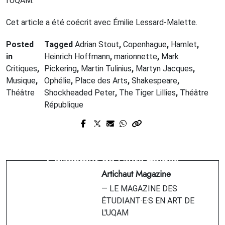
l’UQAM.
Cet article a été coécrit avec Émilie Lessard-Malette.
Posted
Tagged
Adrian Stout
,
Copenhague
,
Hamlet
,
in
Heinrich Hoffmann
,
marionnette
,
Mark
Critiques
,
Pickering
,
Martin Tulinius
,
Martyn Jacques
,
Musique
,
Ophélie
,
Place des Arts
,
Shakespeare
,
Théâtre
Shockheaded Peter
,
The Tiger Lillies
,
Théâtre
République
Prev Post
Next Post
Aller voir un film est un ensemble.
Le lanceur d'alerte. Documentaire
Ciné-club LaBanque
Citizenfour de Laura Poitras
Artichaut Magazine
— LE MAGAZINE DES
ÉTUDIANT·E·S EN ART DE
L'UQAM