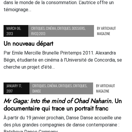
dans le monde de la consommation. L’autrice offre un
témoignage…
MARCH 06,
CRITIQUES
,
CINÉMA
,
CRITIQUES
,
DOSSIERS
,
BY
ARTICHAUT
2013
RVCQ 2013
MAGAZINE
Un nouveau départ
Par Emile Mercille Brunelle Printemps 2011. Alexandra
Bégin, étudiante en cinéma à l’Université de Concordia, se
cherche un projet d’été…
JANUARY 17,
CRITIQUES
,
CINÉMA
,
CRITIQUES
,
CRITIQUES
,
BY
ARTICHAUT
2017
DANSE
MAGAZINE
Mr Gaga: Into the mind of Ohad Naharin
. Un
documentaire qui trace un portrait franc
À partir du 19 janvier prochain, Danse Danse accueille une
des plus grandes compagnies de danse contemporaine :
Batsheva Dance Company.…