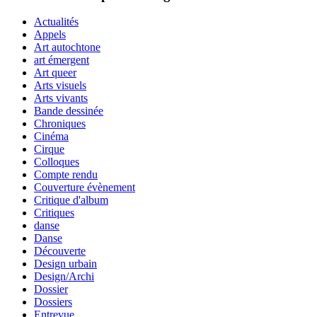
Actualités
Appels
Art autochtone
art émergent
Art queer
Arts visuels
Arts vivants
Bande dessinée
Chroniques
Cinéma
Cirque
Colloques
Compte rendu
Couverture évènement
Critique d'album
Critiques
danse
Danse
Découverte
Design urbain
Design/Archi
Dossier
Dossiers
Entrevue