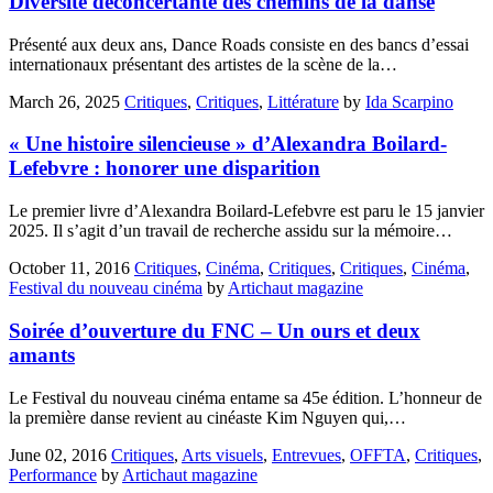
Diversité déconcertante des chemins de la danse
Présenté aux deux ans, Dance Roads consiste en des bancs d’essai
internationaux présentant des artistes de la scène de la…
March 26, 2025
Critiques
,
Critiques
,
Littérature
by
Ida Scarpino
« Une histoire silencieuse » d’Alexandra Boilard-
Lefebvre : honorer une disparition
Le premier livre d’Alexandra Boilard-Lefebvre est paru le 15 janvier
2025. Il s’agit d’un travail de recherche assidu sur la mémoire…
October 11, 2016
Critiques
,
Cinéma
,
Critiques
,
Critiques
,
Cinéma
,
Festival du nouveau cinéma
by
Artichaut magazine
Soirée d’ouverture du FNC – Un ours et deux
amants
Le Festival du nouveau cinéma entame sa 45e édition. L’honneur de
la première danse revient au cinéaste Kim Nguyen qui,…
June 02, 2016
Critiques
,
Arts visuels
,
Entrevues
,
OFFTA
,
Critiques
,
Performance
by
Artichaut magazine