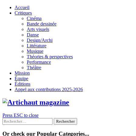
Skip
Accueil
to
Critiques
content
Cinéma
Bande dessinée
Arts visuels
Danse
Design/Archi
Littérature
Musique
Théories & perspectives
Performance
Théâtre
Mission
Équipe
Éditions
Appel aux contributions 2025-2026
Press ESC to close
Rechercher :
Or check our Popular Categories...