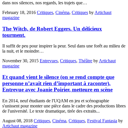
dans nos silences, nos regards, les trajets que…
February 18, 2016
Critiques
,
Cinéma
,
Critiques
by
Artichaut
magazine
The Witch, de Robert Eggers. Un délicieux
tourment.
Il suffit de peu pour inspirer la peur. Seul dans une forêt au milieu de
la nuit, et le moindre…
November 30, 2015
Entrevues
,
Critiques
,
Théâtre
by
Artichaut
magazine
Et quand vient le silence (on se rend compte que
personne n’avait rien d’important à raconter).
Entrevue avec Joanie Poirier, metteure en scène
En 2014, neuf étudiants de l'UQAM en jeu et scénographie
s'unissent pour monter une pièce dans le cadre des productions libres
de l'université. Le texte dramatique, tirée des extraits...
August 08, 2018
Critiques
,
Cinéma
,
Critiques
,
Festival Fantasia
by
Artichaut magazine