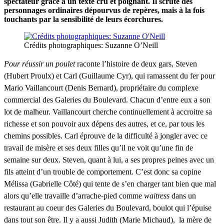
spectateur grâce à un texte cru et poignant. Il scrute des
personnages ordinaires dépourvus de repères, mais à la fois
touchants par la sensibilité de leurs écorchures.
Crédits photographiques: Suzanne O’Neill
Pour réussir un poulet
raconte l’histoire de deux gars, Steven
(Hubert Proulx) et Carl (Guillaume Cyr), qui ramassent du fer pour
Mario Vaillancourt (Denis Bernard), propriétaire du complexe
commercial des Galeries du Boulevard. Chacun d’entre eux a son
lot de malheur. Vaillancourt cherche continuellement à accroitre sa
richesse et son pouvoir aux dépens des autres, et ce, par tous les
chemins possibles. Carl éprouve de la difficulté à jongler avec ce
travail de misère et ses deux filles qu’il ne voit qu’une fin de
semaine sur deux. Steven, quant à lui, a ses propres peines avec un
fils atteint d’un trouble de comportement. C’est donc sa copine
Mélissa (Gabrielle Côté) qui tente de s’en charger tant bien que mal
alors qu’elle travaille d’arrache-pied comme
waitress
dans un
restaurant au coeur des Galeries du Boulevard, boulot qui l’épuise
dans tout son être. Il y a aussi Judith (Marie Michaud), la mère de