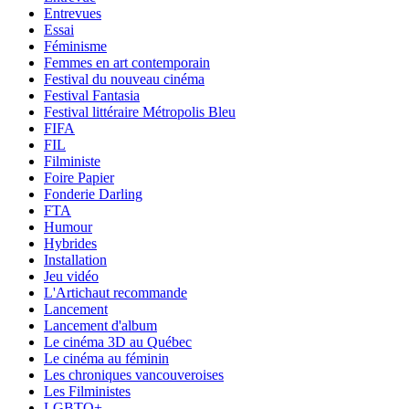
Entrevues
Essai
Féminisme
Femmes en art contemporain
Festival du nouveau cinéma
Festival Fantasia
Festival littéraire Métropolis Bleu
FIFA
FIL
Filministe
Foire Papier
Fonderie Darling
FTA
Humour
Hybrides
Installation
Jeu vidéo
L'Artichaut recommande
Lancement
Lancement d'album
Le cinéma 3D au Québec
Le cinéma au féminin
Les chroniques vancouveroises
Les Filministes
LGBTQ+