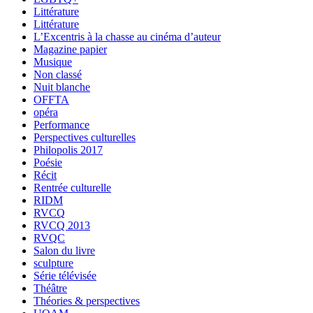
Littérature
Littérature
L’Excentris à la chasse au cinéma d’auteur
Magazine papier
Musique
Non classé
Nuit blanche
OFFTA
opéra
Performance
Perspectives culturelles
Philopolis 2017
Poésie
Récit
Rentrée culturelle
RIDM
RVCQ
RVCQ 2013
RVQC
Salon du livre
sculpture
Série télévisée
Théâtre
Théories & perspectives