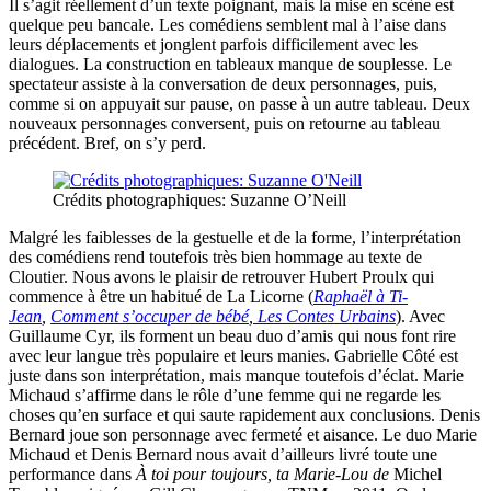
Il s’agit réellement d’un texte poignant, mais la mise en scène est
quelque peu bancale. Les comédiens semblent mal à l’aise dans
leurs déplacements et jonglent parfois difficilement avec les
dialogues. La construction en tableaux manque de souplesse. Le
spectateur assiste à la conversation de deux personnages, puis,
comme si on appuyait sur pause, on passe à un autre tableau. Deux
nouveaux personnages conversent, puis on retourne au tableau
précédent. Bref, on s’y perd.
Crédits photographiques: Suzanne O’Neill
Malgré les faiblesses de la gestuelle et de la forme, l’interprétation
des comédiens rend toutefois très bien hommage au texte de
Cloutier. Nous avons le plaisir de retrouver Hubert Proulx qui
commence à être un habitué de La Licorne (
Raphaël à Ti-
Jean
,
Comment s’occuper de bébé
,
Les Contes Urbains
). Avec
Guillaume Cyr, ils forment un beau duo d’amis qui nous font rire
avec leur langue très populaire et leurs manies. Gabrielle Côté est
juste dans son interprétation, mais manque toutefois d’éclat. Marie
Michaud s’affirme dans le rôle d’une femme qui ne regarde les
choses qu’en surface et qui saute rapidement aux conclusions. Denis
Bernard joue son personnage avec fermeté et aisance. Le duo Marie
Michaud et Denis Bernard nous avait d’ailleurs livré toute une
performance dans
À toi pour toujours, ta Marie-Lou
de
Michel