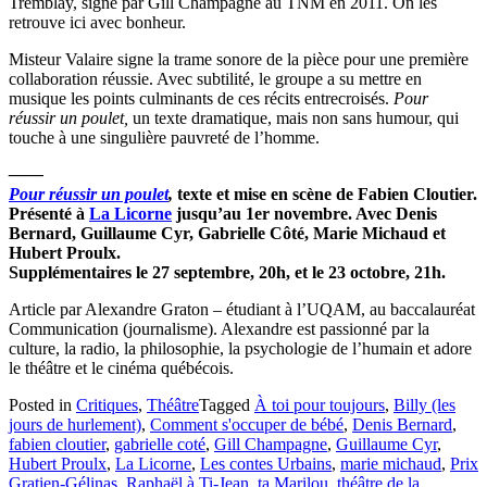
Tremblay, signé par Gill Champagne au TNM en 2011. On les
retrouve ici avec bonheur.
Misteur Valaire signe la trame sonore de la pièce pour une première
collaboration réussie. Avec subtilité, le groupe a su mettre en
musique les points culminants de ces récits entrecroisés.
Pour
réussir un poulet,
un texte dramatique, mais non sans humour, qui
touche à une singulière pauvreté de l’homme.
——
Pour réussir un poulet
,
texte et mise en scène de Fabien Cloutier.
Présenté à
La Licorne
jusqu’au 1er novembre. Avec Denis
Bernard, Guillaume Cyr, Gabrielle Côté, Marie Michaud et
Hubert Proulx.
Supplémentaires le 27 septembre, 20h, et le 23 octobre, 21h.
Article par Alexandre Graton – étudiant à l’UQAM, au baccalauréat
Communication (journalisme). Alexandre est passionné par la
culture, la radio, la philosophie, la psychologie de l’humain et adore
le théâtre et le cinéma québécois.
Posted in
Critiques
,
Théâtre
Tagged
À toi pour toujours
,
Billy (les
jours de hurlement)
,
Comment s'occuper de bébé
,
Denis Bernard
,
fabien cloutier
,
gabrielle coté
,
Gill Champagne
,
Guillaume Cyr
,
Hubert Proulx
,
La Licorne
,
Les contes Urbains
,
marie michaud
,
Prix
Gratien-Gélinas
,
Raphaël à Ti-Jean
,
ta Marilou
,
théâtre de la